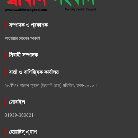
সম্পাদক ও প্রকাশক
আনোয়ার হোসেন আকাশ
নিবার্হী সম্পাদক
বার্তা ও বাণিজ্যিক কার্যালয়
২৮/সি/৪ শাকের প্লাজা (টয়েনবি রোড) মতিঝিল, ঢাকা-১০০০।
মোবাইল
01939-300621
হোয়াটস্ এ্যাপ