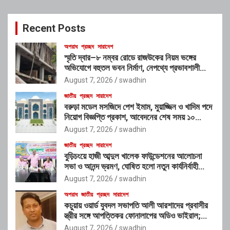
r
c
Recent Posts
h
অপরাধ
প্রচ্ছদ
সারাদেশ
স্মৃতি দ্বার–৮ নম্বর রোডে রাজউকের নিয়ম ভঙ্গের
অভিযোগে বহুতল ভবন নির্মাণ, নেপথ্যে প্রভাবশালী
চক্রের যোগসাজশের প্রশ্ন
August 7, 2026
swadhin
জাতীয়
প্রচ্ছদ
সারাদেশ
বরুড়া মডেল মসজিদে পেশ ইমাম, মুয়াজ্জিন ও খাদিম পদে
নিয়োগ বিজ্ঞপ্তি প্রকাশ, আবেদনের শেষ সময় ১০
আগস্ট
August 7, 2026
swadhin
জাতীয়
প্রচ্ছদ
সারাদেশ
বুড়িচংয়ে হাজী আব্দুল খালেক ফাউন্ডেশনের আলোচনা
সভা ও আনন্দ ভ্রমণ, ঘোষিত হলো নতুন কার্যনির্বাহী
কমিটি
August 7, 2026
swadhin
অপরাধ
জাতীয়
প্রচ্ছদ
সারাদেশ
কচুয়ায় ওয়ার্ড যুবদল সভাপতি আলী আরশাদের প্রবাসীর
স্ত্রীর সঙ্গে আপত্তিকর ফোনালাপের অডিও ভাইরাল;
শাস্তির দাবি এলাকাবাসীর
August 7, 2026
swadhin