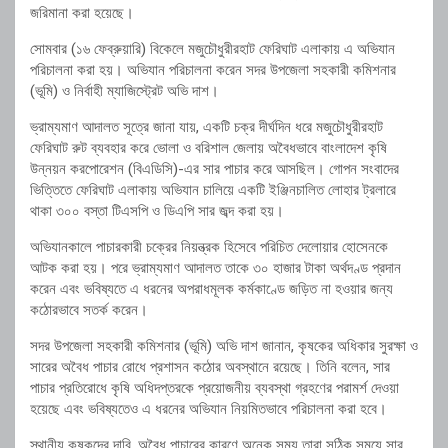
জরিমানা করা হয়েছে।
সোমবার (১৬ ফেব্রুয়ারি) বিকেলে
মজুচৌধুরীরহাট ফেরিঘাট
এলাকায় এ অভিযান
পরিচালনা করা হয়। অভিযান পরিচালনা করেন সদর উপজেলা সহকারী কমিশনার
(ভূমি) ও নির্বাহী ম্যাজিস্ট্রেট অভি দাশ।
ভ্রাম্যমাণ আদালত সূত্রে জানা যায়, একটি চক্র দীর্ঘদিন ধরে মজুচৌধুরীরহাট
ফেরিঘাট রুট ব্যবহার করে ভোলা ও বরিশাল জেলায় অবৈধভাবে
বাংলাদেশ কৃষি
উন্নয়ন করপোরেশন (বিএডিসি)
-এর সার পাচার করে আসছিল। গোপন সংবাদের
ভিত্তিতে ফেরিঘাট এলাকায় অভিযান চালিয়ে একটি ইঞ্জিনচালিত লোহার ট্রলারে
থাকা ৩০০ বস্তা টিএসপি ও ডিএপি সার জব্দ করা হয়।
অভিযানকালে পাচারকারী চক্রের নিয়ন্ত্রক হিসেবে পরিচিত দেলোয়ার হোসেনকে
আটক করা হয়। পরে ভ্রাম্যমাণ আদালত তাকে ৩০ হাজার টাকা অর্থদণ্ড প্রদান
করেন এবং ভবিষ্যতে এ ধরনের অপরাধমূলক কর্মকাণ্ডে জড়িত না হওয়ার জন্য
কঠোরভাবে সতর্ক করেন।
সদর উপজেলা সহকারী কমিশনার (ভূমি) অভি দাশ জানান, কৃষকের অধিকার সুরক্ষা ও
সারের অবৈধ পাচার রোধে প্রশাসন কঠোর অবস্থানে রয়েছে। তিনি বলেন, সার
পাচার প্রতিরোধে কৃষি অধিদপ্তরকে প্রয়োজনীয় ব্যবস্থা গ্রহণের পরামর্শ দেওয়া
হয়েছে এবং ভবিষ্যতেও এ ধরনের অভিযান নিয়মিতভাবে পরিচালনা করা হবে।
স্থানীয় কৃষকদের দাবি, অবৈধ পাচারের কারণে অনেক সময় তারা সঠিক সময়ে সার