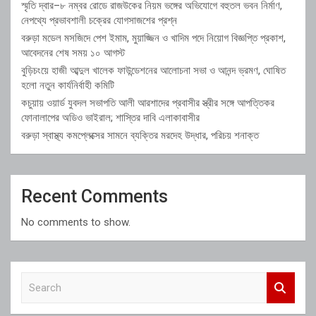
স্মৃতি দ্বার–৮ নম্বর রোডে রাজউকের নিয়ম ভঙ্গের অভিযোগে বহুতল ভবন নির্মাণ,
নেপথ্যে প্রভাবশালী চক্রের যোগসাজশের প্রশ্ন
বরুড়া মডেল মসজিদে পেশ ইমাম, মুয়াজ্জিন ও খাদিম পদে নিয়োগ বিজ্ঞপ্তি প্রকাশ,
আবেদনের শেষ সময় ১০ আগস্ট
বুড়িচংয়ে হাজী আব্দুল খালেক ফাউন্ডেশনের আলোচনা সভা ও আনন্দ ভ্রমণ, ঘোষিত
হলো নতুন কার্যনির্বাহী কমিটি
কচুয়ায় ওয়ার্ড যুবদল সভাপতি আলী আরশাদের প্রবাসীর স্ত্রীর সঙ্গে আপত্তিকর
ফোনালাপের অডিও ভাইরাল; শাস্তির দাবি এলাকাবাসীর
বরুড়া স্বাস্থ্য কমপ্লেক্সের সামনে ব্যক্তির মরদেহ উদ্ধার, পরিচয় শনাক্ত
Recent Comments
No comments to show.
S
e
a