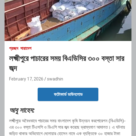
প্রচ্ছদ
সারাদেশ
লক্ষ্মীপুরে পাচারের সময় বিএডিসির ৩০০ বস্তা সার
জব্দ
February 17, 2026
swadhin
ফটোকার্ড ডাউনলোড
আবু সাহেদ:
লক্ষ্মীপুরে অবৈধভাবে পাচারের সময় বাংলাদেশ কৃষি উন্নয়ন করপোরেশন (বিএডিসি)-
এর ৩০০ বস্তা টিএসপি ও ডিএপি সার জব্দ করেছে ভ্রাম্যমাণ আদালত। এ ঘটনায়
জড়িত থাকার অভিযোগে দেলোয়ার হোসেন নামে এক ব্যক্তিকে ৩০ হাজার টাকা