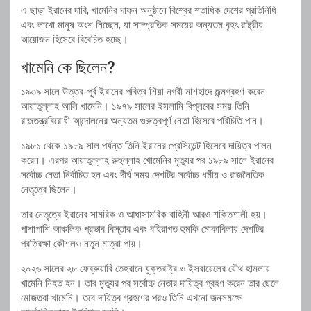
এ ছাড়া ইরানের দাবি, খামেনির দাফন অনুষ্ঠানে বিশ্বের শতাধিক দেশের প্রতিনিধি
এবং লাখো মানুষ অংশ নিচ্ছেন, যা সাম্প্রতিক সময়ের অন্যতম বৃহৎ রাষ্ট্রীয়
আয়োজন হিসেবে বিবেচিত হচ্ছে।
খামেনি কে ছিলেন?
১৯৩৯ সালে উত্তর-পূর্ব ইরানের পবিত্র শিয়া নগরী মাশহাদে জন্মগ্রহণ করেন
আয়াতুল্লাহ আলি খামেনি। ১৯৭৯ সালের ইসলামি বিপ্লবের সময় তিনি
রাজতন্ত্রবিরোধী আন্দোলনের অন্যতম গুরুত্বপূর্ণ নেতা হিসেবে পরিচিতি পান।
১৯৮১ থেকে ১৯৮৯ সাল পর্যন্ত তিনি ইরানের প্রেসিডেন্ট হিসেবে দায়িত্ব পালন
করেন। এরপর আয়াতুল্লাহ রুহুল্লাহ খোমেনির মৃত্যুর পর ১৯৮৯ সালে ইরানের
সর্বোচ্চ নেতা নির্বাচিত হন এবং দীর্ঘ সময় দেশটির সর্বোচ্চ ধর্মীয় ও রাজনৈতিক
নেতৃত্বে ছিলেন।
তার নেতৃত্বে ইরানের সামরিক ও আধাসামরিক বাহিনী আরও শক্তিশালী হয়।
পাশাপাশি আঞ্চলিক প্রভাব বিস্তার এবং বহিরাগত হুমকি মোকাবিলায় দেশটির
প্রতিরক্ষা কৌশলও নতুন মাত্রা পায়।
২০২৬ সালের ২৮ ফেব্রুয়ারি তেহরানে যুক্তরাষ্ট্র ও ইসরায়েলের যৌথ হামলায়
খামেনি নিহত হন। তার মৃত্যুর পর সর্বোচ্চ নেতার দায়িত্ব গ্রহণ করেন তার ছেলে
মোজতবা খামেনি। তবে দায়িত্ব গ্রহণের পরও তিনি এখনো জনসমক্ষে