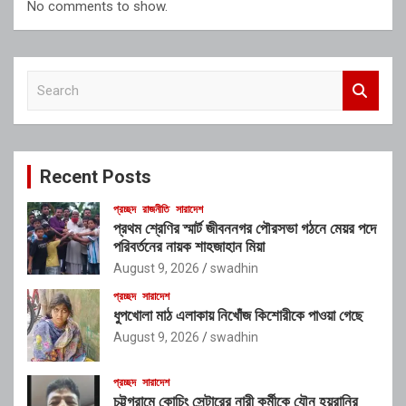
No comments to show.
S
e
a
r
c
Recent Posts
h
প্রচ্ছদ
রাজনীতি
সারাদেশ
প্রথম শ্রেণির স্মার্ট জীবননগর পৌরসভা গঠনে মেয়র পদে
পরিবর্তনের নায়ক শাহজাহান মিয়া
August 9, 2026
swadhin
প্রচ্ছদ
সারাদেশ
ধুপখোলা মাঠ এলাকায় নিখোঁজ কিশোরীকে পাওয়া গেছে
August 9, 2026
swadhin
প্রচ্ছদ
সারাদেশ
চট্টগ্রামে কোচিং সেন্টারের নারী কর্মীকে যৌন হয়রানির