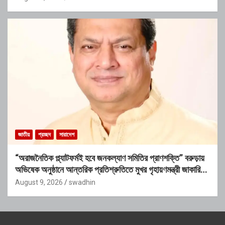
জাতীয়
প্রচ্ছদ
সারাদেশ
“অরাজনৈতিক প্ল্যাটফর্মই হবে জনকল্যাণ সমিতির প্রাণশক্তি” বরুড়ায়
অভিষেক অনুষ্ঠানে আন্তরিক প্রতিশ্রুতিতে মুখর গৃহায়ণমন্ত্রী জাকারিয়া
তাহের
August 9, 2026
swadhin