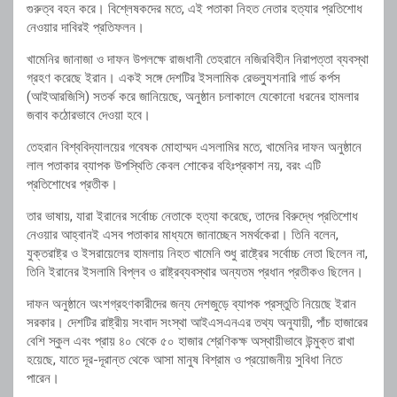
গুরুত্ব বহন করে। বিশ্লেষকদের মতে, এই পতাকা নিহত নেতার হত্যার প্রতিশোধ
নেওয়ার দাবিরই প্রতিফলন।
খামেনির জানাজা ও দাফন উপলক্ষে রাজধানী তেহরানে নজিরবিহীন নিরাপত্তা ব্যবস্থা
গ্রহণ করেছে ইরান। একই সঙ্গে দেশটির ইসলামিক রেভল্যুশনারি গার্ড কর্পস
(আইআরজিসি) সতর্ক করে জানিয়েছে, অনুষ্ঠান চলাকালে যেকোনো ধরনের হামলার
জবাব কঠোরভাবে দেওয়া হবে।
তেহরান বিশ্ববিদ্যালয়ের গবেষক মোহাম্মদ এসলামির মতে, খামেনির দাফন অনুষ্ঠানে
লাল পতাকার ব্যাপক উপস্থিতি কেবল শোকের বহিঃপ্রকাশ নয়, বরং এটি
প্রতিশোধের প্রতীক।
তার ভাষায়, যারা ইরানের সর্বোচ্চ নেতাকে হত্যা করেছে, তাদের বিরুদ্ধে প্রতিশোধ
নেওয়ার আহ্বানই এসব পতাকার মাধ্যমে জানাচ্ছেন সমর্থকেরা। তিনি বলেন,
যুক্তরাষ্ট্র ও ইসরায়েলের হামলায় নিহত খামেনি শুধু রাষ্ট্রের সর্বোচ্চ নেতা ছিলেন না,
তিনি ইরানের ইসলামি বিপ্লব ও রাষ্ট্রব্যবস্থার অন্যতম প্রধান প্রতীকও ছিলেন।
দাফন অনুষ্ঠানে অংশগ্রহণকারীদের জন্য দেশজুড়ে ব্যাপক প্রস্তুতি নিয়েছে ইরান
সরকার। দেশটির রাষ্ট্রীয় সংবাদ সংস্থা আইএসএনএর তথ্য অনুযায়ী, পাঁচ হাজারের
বেশি স্কুল এবং প্রায় ৪০ থেকে ৫০ হাজার শ্রেণিকক্ষ অস্থায়ীভাবে উন্মুক্ত রাখা
হয়েছে, যাতে দূর-দূরান্ত থেকে আসা মানুষ বিশ্রাম ও প্রয়োজনীয় সুবিধা নিতে
পারেন।