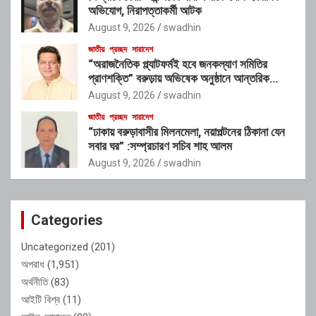
অভিযোগ, নিরাপত্তাকর্মী আটক
August 9, 2026
swadhin
জাতীয়
প্রচ্ছদ
সারাদেশ
“অরাজনৈতিক প্ল্যাটফর্মই হবে জনকল্যাণ সমিতির
প্রাণশক্তি” বরুড়ায় অভিষেক অনুষ্ঠানে আন্তরিক
প্রতিশ্রুতিতে মুখর গৃহায়ণমন্ত্রী জাকারিয়া তাহের
August 9, 2026
swadhin
জাতীয়
প্রচ্ছদ
সারাদেশ
“ঢাকায় বরুড়াবাসীর মিলনমেলা, নয়াপল্টনের ঠিকানা যেন
সবার ঘর” :সম্প্রচারণ সচিব শাহ আলম
August 9, 2026
swadhin
Categories
Uncategorized
(201)
অপরাধ
(1,951)
অর্থনীতি
(83)
আইটি বিশ্ব
(11)