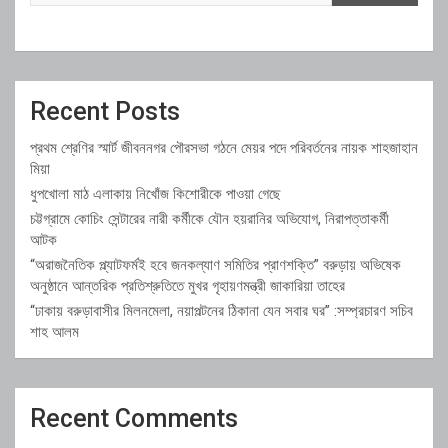
Recent Posts
প্রথম শ্রেণির স্মার্ট জীবননগর পৌরসভা গঠনে মেয়র পদে পরিবর্তনের নায়ক শাহজাহান
মিয়া
ধুপখোলা মাঠ এলাকায় নিখোঁজ কিশোরীকে পাওয়া গেছে
চট্টগ্রামে কোচিং সেন্টারের নারী কর্মীকে যৌন হয়রানির অভিযোগ, নিরাপত্তাকর্মী
আটক
“অরাজনৈতিক প্ল্যাটফর্মই হবে জনকল্যাণ সমিতির প্রাণশক্তি” বরুড়ায় অভিষেক
অনুষ্ঠানে আন্তরিক প্রতিশ্রুতিতে মুখর গৃহায়ণমন্ত্রী জাকারিয়া তাহের
“ঢাকায় বরুড়াবাসীর মিলনমেলা, নয়াপল্টনের ঠিকানা যেন সবার ঘর” :সম্প্রচারণ সচিব
শাহ আলম
Recent Comments