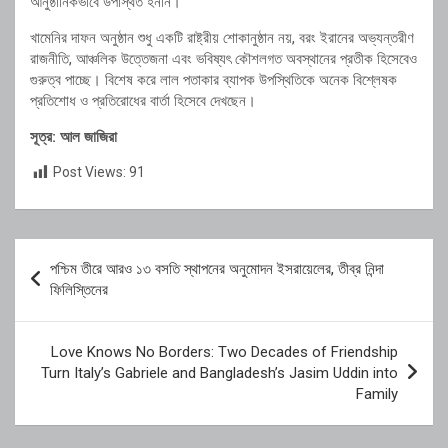
আনুষ্ঠানিকভাবে উপস্থিত হননি।
খামেনির দাফন অনুষ্ঠান শুধু একটি রাষ্ট্রীয় শোকানুষ্ঠান নয়, বরং ইরানের অভ্যন্তরীণ
রাজনীতি, আঞ্চলিক উত্তেজনা এবং ভবিষ্যৎ কৌশলগত অবস্থানের প্রতীক হিসেবেও
গুরুত্ব পাচ্ছে। বিশেষ করে লাল পতাকার ব্যাপক উপস্থিতিকে অনেক বিশ্লেষক
প্রতিশোধ ও প্রতিরোধের বার্তা হিসেবে দেখছেন।
সূত্র: আল জাজিরা
Post Views:
91
Post
পশ্চিম তীরে আরও ১৩ বসতি স্থাপনের অনুমোদন ইসরায়েলের, তীব্র নিন্দা
navigation
ফিলিস্তিনের
Love Knows No Borders: Two Decades of Friendship
Turn Italy’s Gabriele and Bangladesh’s Jasim Uddin into
Family