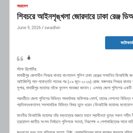
সারাদেশ
শিবচরে আইনশৃঙ্খলা জোরদারে ঢাকা রেঞ্জ ড
June 9, 2026
swadhin
ফটোকার্
ê
স্টাফ রিপোর্টার:
মাদারীপুর জেলাধীন শিবচর থানায় বাংলাদেশ পুলিশ ঢাকা রেঞ্জের সম্মানিত ডিআইজ
আইজিপি) পদে পদোন্নতি লাভের পর (০৯ জুন-২০২৬) রোজ: মঙ্গলবার শিবচর থানায় আ
সুপার, মাদারীপুর মহোদয় তাঁকে ফুলেল শুভেচ্ছা জানান। এসময় জেলা পুলিশের এক
পরবর্তীতে জেলা পুলিশের বিভিন্ন পদমর্যাদার অফিসার-ফোর্স, তাদের পেশাগত বিভিন্ন প্
প্রতিবন্ধকতাসহ সমসাময়িক বিভিন্ন বিষয় তুলে ধরেন।ডিআইজি মহোদয় মনোযোগ 
মাননীয় ডিআইজি মহোদয় তাঁর বক্তব্যের শুরুতে মহান স্বাধীনতা যুদ্ধে সকল শহীদ ব
ত্রয়োদশ জাতীয় সংসদ নির্বাচনে পুলিশকে সততা, নিরপেক্ষ ও পেশাদারিত্বের সাথে দা
জনগণের বন্ধু হয়ে পুলিশকে সততা, নিষ্ঠা, পেশাদারিত্বের সাথে কাজের মাধ্যমে পুলিশ