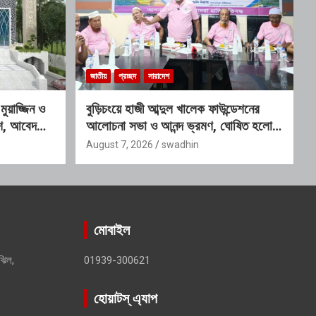
জাতীয়
প্রচ্ছদ
সারাদেশ
য়াজ্জিন ও
বুড়িচংয়ে হাজী আব্দুল খালেক ফাউন্ডেশনের
কাশ, আবেদনের
আলোচনা সভা ও আনন্দ ভ্রমণ, ঘোষিত হলো
নতুন কার্যনির্বাহী কমিটি
August 7, 2026
swadhin
মোবাইল
ঝিল,
01939-300621
হোয়াটস্ এ্যাপ