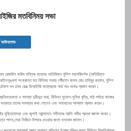
িআইজির মতবিনিময় সভা
ড ডাউনলোড
ি জনাব রেজাউল করিম মল্লিক মহোদয় অতিরিক্ত পুলিশ মহাপরিদর্শক (অতিরিক্ত
ইনশৃঙ্খলা সংক্রান্ত মত বিনিময় সভায় পৌঁছালে জনাব মোঃ হাবিবুর রহমান, পুলিশ
টি চৌকস দল ঢাকা রেঞ্জ ডিআইজি মহোদয়কে গার্ড অব অনার প্রদান করেন।
রতিবন্ধকতা ও সমস্যা দুরীভূত করা, বিভিন্ন সুযোগ-সুবিধা বৃদ্ধি, মাঠ পর্যায়ে কাজের
সহকারে তাদের সমস্যার কথা শোনেন এবং সমাধানের আশ্বাস প্রদান করেন।
ীর মুক্তিযোদ্ধা এবং জুলাই আন্দোলনে শহীদদের প্রতি গভীর শ্রদ্ধা জ্ঞাপন করেন।
য়িত্ব পালন,সেরা নির্বাচন উপহার দেওয়ার জন্য ধন্যবাদ জানান।
 ও জনগণের সুসম্পর্ক বজায় রাখাসহ পুলিশের ইমেজ বৃদ্ধির জন্য বিভিন্ন দিকনির্দেশনা