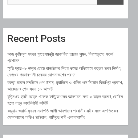
Recent Posts
আজ কুমিল্লা সফরে গৃহায়ণমন্ত্রী জাকারিয়া তাহের সুমন, নিরাপত্তায় সতর্ক
প্রশাসন
স্মৃতি দ্বার–৮ নম্বর রোডে রাজউকের নিয়ম ভঙ্গের অভিযোগে বহুতল ভবন নির্মাণ,
নেপথ্যে প্রভাবশালী চক্রের যোগসাজশের প্রশ্ন
বরুড়া মডেল মসজিদে পেশ ইমাম, মুয়াজ্জিন ও খাদিম পদে নিয়োগ বিজ্ঞপ্তি প্রকাশ,
আবেদনের শেষ সময় ১০ আগস্ট
বুড়িচংয়ে হাজী আব্দুল খালেক ফাউন্ডেশনের আলোচনা সভা ও আনন্দ ভ্রমণ, ঘোষিত
হলো নতুন কার্যনির্বাহী কমিটি
কচুয়ায় ওয়ার্ড যুবদল সভাপতি আলী আরশাদের প্রবাসীর স্ত্রীর সঙ্গে আপত্তিকর
ফোনালাপের অডিও ভাইরাল; শাস্তির দাবি এলাকাবাসীর