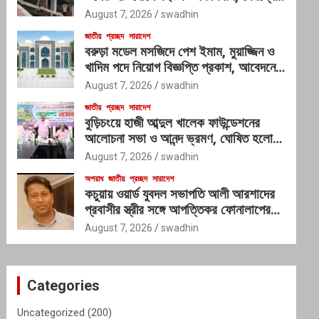
প্রভাবশালী চক্রের যোগসাজশের প্রশ্ন
August 7, 2026
swadhin
জাতীয়
প্রচ্ছদ
সারাদেশ
বরুড়া মডেল মসজিদে পেশ ইমাম, মুয়াজ্জিন ও
খাদিম পদে নিয়োগ বিজ্ঞপ্তি প্রকাশ, আবেদনের
শেষ সময় ১০ আগস্ট
August 7, 2026
swadhin
জাতীয়
প্রচ্ছদ
সারাদেশ
বুড়িচংয়ে হাজী আব্দুল খালেক ফাউন্ডেশনের
আলোচনা সভা ও আনন্দ ভ্রমণ, ঘোষিত হলো
নতুন কার্যনির্বাহী কমিটি
August 7, 2026
swadhin
অপরাধ
জাতীয়
প্রচ্ছদ
সারাদেশ
কচুয়ায় ওয়ার্ড যুবদল সভাপতি আলী আরশাদের
প্রবাসীর স্ত্রীর সঙ্গে আপত্তিকর ফোনালাপের
অডিও ভাইরাল; শাস্তির দাবি এলাকাবাসীর
August 7, 2026
swadhin
Categories
Uncategorized
(200)