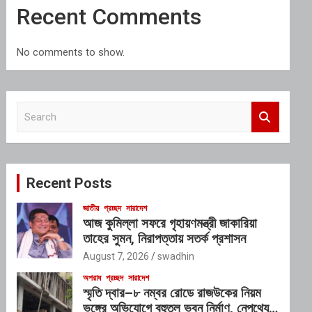
Recent Comments
No comments to show.
S
e
a
r
c
Recent Posts
h
জাতীয়
প্রচ্ছদ
সারাদেশ
আজ কুমিল্লা সফরে গৃহায়ণমন্ত্রী জাকারিয়া
তাহের সুমন, নিরাপত্তায় সতর্ক প্রশাসন
August 7, 2026
swadhin
অপরাধ
প্রচ্ছদ
সারাদেশ
স্মৃতি দ্বার–৮ নম্বর রোডে রাজউকের নিয়ম
ভঙ্গের অভিযোগে বহুতল ভবন নির্মাণ, নেপথ্যে