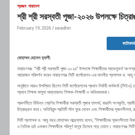
প্রচ্ছদ
সারাদেশ
শ্রী শ্রী সরস্বতী পূজা-২০২৬ উপলক্ষে চিত্রাঙ
February 19, 2026
swadhin
ফটোকার্
মোহাম্মদ হোসেন হ্যাপী:
নারায়ণগঞ্জ
: “শ্রী শ্রী সরস্বতী পূজা-২০২৬” উপলক্ষে শিক্ষার্থীদের স্বতঃস্ফূর্ত অ
আয়োজন পরিদর্শন করেন
নারায়ণগঞ্জ সিটি কর্পোরেশন
-এর মাননীয় প্রশাসক ড. আবু ন
অনুষ্ঠানে আরও উপস্থিত ছিলেন সিটি কর্পোরেশনের প্রধান নির্বাহী কর্মকর্তা (সিইও) ম
প্রধান শিক্ষক মাসুদা আক্তারসহ শিক্ষক-শিক্ষার্থী ও অভিভাবকরা।
প্রদর্শনীতে বিভিন্ন শ্রেণির শিক্ষার্থীরা সরস্বতী পূজার তাৎপর্য, বাঙালি সংস্কৃতি,
চিত্রাঙ্কন করে। অতিথিবৃন্দ প্রতিটি স্টল ঘুরে দেখেন এবং শিক্ষার্থীদের সৃজনশীলতা
সিটি প্রশাসক ড. আবু নছর মোহাম্মদ আব্দুল্লাহ বলেন, “শিক্ষার্থীদের সৃজনশীলতা বি
ও নৈতিক চর্চা একজন শিক্ষার্থীকে পরিপূর্ণ মানুষ হিসেবে গড়ে তোলে। নারায়ণগঞ্জ সি