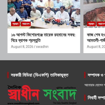
প্রচ্ছদ
সারাদেশ
প্রচ্ছদ
সারাদে
১৬ আগস্ট কিশোরগঞ্জে তারেক রহমানের সফর:
কাজ শেষ হ
ঘিরে ব্যাপক প্রস্তুতি
আমতলী-গাজী
বন্ধ
August 8, 2026
swadhin
August 8, 2
সরকারী মিডিয়া (ডিএফপি) তালিকাভুক্ত
সম্পাদক ও 
আনোয়ার হোসেন 
নিবার্হী সম্