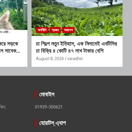
অর্থনীতি
প্রচ্ছদ
সারাদেশ
 করে সড়কে
চা শিল্পে নতুন ইতিহাস, এক নিলামেই এনটিসির
লে সাবেক
চা বিক্রি ৪ কোটি ৪৭ লাখ টাকার বেশি
ক স্থাপনের
August 8, 2026
swadhin
মোবাইল
ঝিল,
01939-300621
হোয়াটস্ এ্যাপ