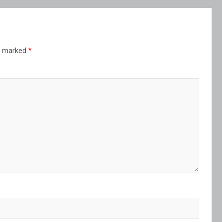
re marked
*