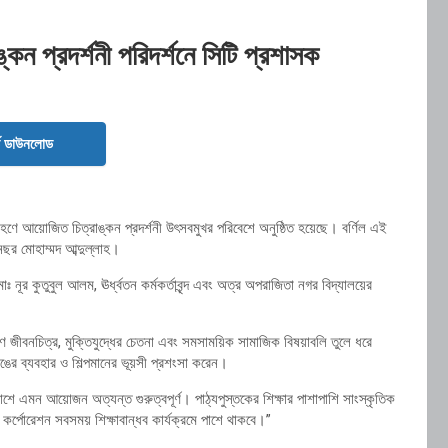
্কন প্রদর্শনী পরিদর্শনে সিটি প্রশাসক
ড ডাউনলোড
ংশগ্রহণে আয়োজিত চিত্রাঙ্কন প্রদর্শনী উৎসবমুখর পরিবেশে অনুষ্ঠিত হয়েছে। বর্ণিল এই
ছর মোহাম্মদ আব্দুল্লাহ।
োঃ নূর কুতুবুল আলম, ঊর্ধ্বতন কর্মকর্তাবৃন্দ এবং অত্র অপরাজিতা নগর বিদ্যালয়ের
 গ্রামীণ জীবনচিত্র, মুক্তিযুদ্ধের চেতনা এবং সমসাময়িক সামাজিক বিষয়াবলি তুলে ধরে
, রঙের ব্যবহার ও শিল্পমানের ভূয়সী প্রশংসা করেন।
কাশে এমন আয়োজন অত্যন্ত গুরুত্বপূর্ণ। পাঠ্যপুস্তকের শিক্ষার পাশাপাশি সাংস্কৃতিক
টি কর্পোরেশন সবসময় শিক্ষাবান্ধব কার্যক্রমে পাশে থাকবে।”