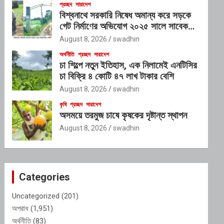
প্রচ্ছদ
সারাদেশ
বিশ্বনাথে সরকারি নিষেধ অমান্য করে সড়কে
গেট নির্মাণের অভিযোগ ২০২৫ সালে সাবেক
এমপি ইলিয়াস আলীর নামে নামফলক স্থাপনের
August 8, 2026
swadhin
অভিযোগ
অর্থনীতি
প্রচ্ছদ
সারাদেশ
চা শিল্পে নতুন ইতিহাস, এক নিলামেই এনটিসির
চা বিক্রি ৪ কোটি ৪৭ লাখ টাকার বেশি
August 8, 2026
swadhin
কৃষি
প্রচ্ছদ
সারাদেশ
অসময়ে তরমুজ চাষে কৃষকের দৃষ্টান্ত স্থাপন
August 8, 2026
swadhin
Categories
Uncategorized
(201)
অপরাধ
(1,951)
অর্থনীতি
(83)