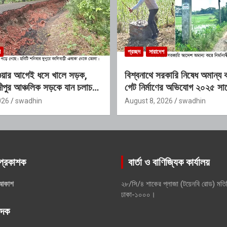
শ
প্রচ্ছদ
সারাদেশ
ওয়ার আগেই ধসে খালে সড়ক,
বিশ্বনাথে সরকারি নিষেধ অমান্য
পুর আঞ্চলিক সড়কে যান চলাচল
গেট নির্মাণের অভিযোগ ২০২৫ সা
এমপি ইলিয়াস আলীর নামে নামফল
026
swadhin
August 8, 2026
swadhin
অভিযোগ
প্রকাশক
বার্তা ও বাণিজ্যিক কার্যালয়
আকাশ
২৮/সি/৪ শাকের প্লাজা (টয়েনবি রোড) মতি
ঢাকা-১০০০।
পাদক