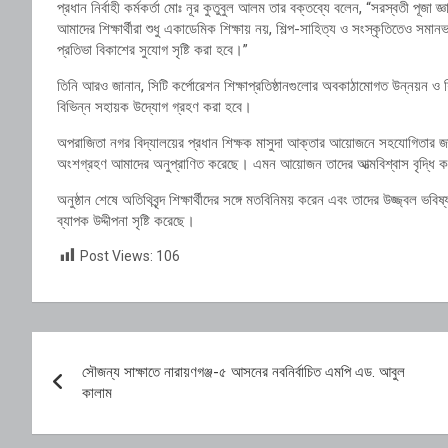
প্রধান নির্বাহী কর্মকর্তা মোঃ নূর কুতুবুল আলম তার বক্তব্যে বলেন, “সরস্বতী পূজ
আমাদের শিক্ষার্থীরা শুধু একাডেমিক শিক্ষায় নয়, শিল্প-সাহিত্য ও সংস্কৃতিতেও সম
প্রতিভা বিকাশের সুযোগ সৃষ্টি করা হবে।”
তিনি আরও জানান, সিটি কর্পোরেশন শিক্ষাপ্রতিষ্ঠানগুলোর অবকাঠামোগত উন্নয়ন ও শ
বিভিন্ন সহায়ক উদ্যোগ গ্রহণ করা হবে।
অপরাজিতা নগর বিদ্যালয়ের প্রধান শিক্ষক মাসুদা আক্তার আয়োজনে সহযোগিতার জন্য 
অংশগ্রহণ আমাদের অনুপ্রাণিত করেছে। এমন আয়োজন তাদের আত্মবিশ্বাস বৃদ্ধি করে 
অনুষ্ঠান শেষে অতিথিবৃন্দ শিক্ষার্থীদের সঙ্গে মতবিনিময় করেন এবং তাদের উজ্জ্বল ভ
ব্যাপক উদ্দীপনা সৃষ্টি করেছে।
Post Views:
106
Post
সৌজন্য সাক্ষাতে নারায়ণগঞ্জ-৫ আসনের নবনির্বাচিত এমপি এড. আবুল
navigation
কালাম