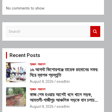
No comments to show.
S
e
a
r
c
Recent Posts
h
প্রচ্ছদ
সারাদেশ
১৬ আগস্ট কিশোরগঞ্জে তারেক রহমানের সফর:
ঘিরে ব্যাপক প্রস্তুতি
August 8, 2026
swadhin
প্রচ্ছদ
সারাদেশ
কাজ শেষ হওয়ার আগেই ধসে খালে সড়ক,
আমতলী-গাজীপুর আঞ্চলিক সড়কে যান চলাচল
বন্ধ
August 8, 2026
swadhin