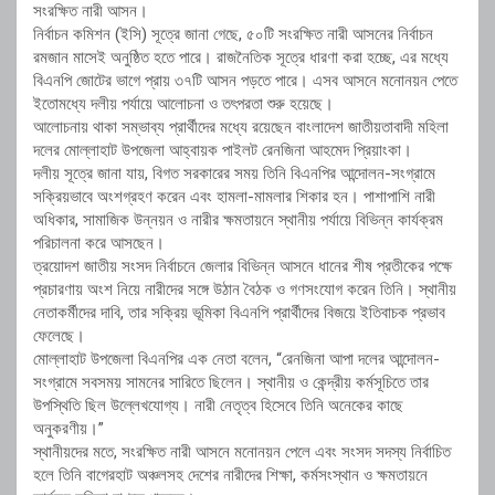
সংরক্ষিত নারী আসন।
নির্বাচন কমিশন (ইসি) সূত্রে জানা গেছে, ৫০টি সংরক্ষিত নারী আসনের নির্বাচন
রমজান মাসেই অনুষ্ঠিত হতে পারে। রাজনৈতিক সূত্রে ধারণা করা হচ্ছে, এর মধ্যে
বিএনপি জোটের ভাগে প্রায় ৩৭টি আসন পড়তে পারে। এসব আসনে মনোনয়ন পেতে
ইতোমধ্যে দলীয় পর্যায়ে আলোচনা ও তৎপরতা শুরু হয়েছে।
আলোচনায় থাকা সম্ভাব্য প্রার্থীদের মধ্যে রয়েছেন বাংলাদেশ জাতীয়তাবাদী মহিলা
দলের মোল্লাহাট উপজেলা আহ্বায়ক পাইলট রেনজিনা আহমেদ প্রিয়াংকা।
দলীয় সূত্রে জানা যায়, বিগত সরকারের সময় তিনি বিএনপির আন্দোলন-সংগ্রামে
সক্রিয়ভাবে অংশগ্রহণ করেন এবং হামলা-মামলার শিকার হন। পাশাপাশি নারী
অধিকার, সামাজিক উন্নয়ন ও নারীর ক্ষমতায়নে স্থানীয় পর্যায়ে বিভিন্ন কার্যক্রম
পরিচালনা করে আসছেন।
ত্রয়োদশ জাতীয় সংসদ নির্বাচনে জেলার বিভিন্ন আসনে ধানের শীষ প্রতীকের পক্ষে
প্রচারণায় অংশ নিয়ে নারীদের সঙ্গে উঠান বৈঠক ও গণসংযোগ করেন তিনি। স্থানীয়
নেতাকর্মীদের দাবি, তার সক্রিয় ভূমিকা বিএনপি প্রার্থীদের বিজয়ে ইতিবাচক প্রভাব
ফেলেছে।
মোল্লাহাট উপজেলা বিএনপির এক নেতা বলেন, “রেনজিনা আপা দলের আন্দোলন-
সংগ্রামে সবসময় সামনের সারিতে ছিলেন। স্থানীয় ও কেন্দ্রীয় কর্মসূচিতে তার
উপস্থিতি ছিল উল্লেখযোগ্য। নারী নেতৃত্ব হিসেবে তিনি অনেকের কাছে
অনুকরণীয়।”
স্থানীয়দের মতে, সংরক্ষিত নারী আসনে মনোনয়ন পেলে এবং সংসদ সদস্য নির্বাচিত
হলে তিনি বাগেরহাট অঞ্চলসহ দেশের নারীদের শিক্ষা, কর্মসংস্থান ও ক্ষমতায়নে