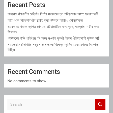
Recent Posts
চট্টগ্রাম বাঁশখালীর বেড়িবাঁধ নির্মাণ সরকারের মূল পরিকল্পনার অংশ: প্রধানমন্ত্রী
আইপিএল মালিকানাধীন দুবাই ক্যাপিটালসে আবারও মোস্তাফিজ
তারেক রহমানকে স্বাগত জানাতে হাটহাজারীতে জনস্রোত, আল্লামা শফীর কবর
জিয়ারত
পর্যটকদের গাড়ি পার্কিংয়ে নষ্ট হচ্ছে নওগাঁর ঘুকশী বিলের ঐতিহ্যবাহী ফুটবল মাঠ
সায়েদাবাদে চাঁদাবাজি-সন্ত্রাস ও মাদকের বিরুদ্ধে শ্রমিক ফেডারেশনের বিক্ষোভ
মিছিল
Recent Comments
No comments to show.
S
e
a