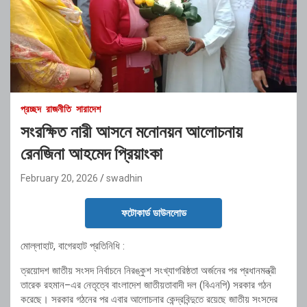
প্রচ্ছদ
রাজনীতি
সারাদেশ
সংরক্ষিত নারী আসনে মনোনয়ন আলোচনায়
রেনজিনা আহমেদ প্রিয়াংকা
February 20, 2026
swadhin
ফটোকার্ড ডাউনলোড
মোল্লাহাট, বাগেরহাট প্রতিনিধি :
ত্রয়োদশ জাতীয় সংসদ নির্বাচনে নিরঙ্কুশ সংখ্যাগরিষ্ঠতা অর্জনের পর প্রধানমন্ত্রী
তারেক রহমান–এর নেতৃত্বে বাংলাদেশ জাতীয়তাবাদী দল (বিএনপি) সরকার গঠন
করেছে। সরকার গঠনের পর এবার আলোচনার কেন্দ্রবিন্দুতে রয়েছে জাতীয় সংসদের