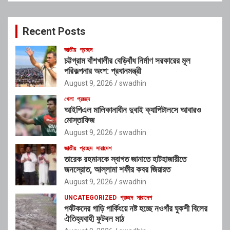
r
c
Recent Posts
h
জাতীয়
প্রচ্ছদ
চট্টগ্রাম বাঁশখালীর বেড়িবাঁধ নির্মাণ সরকারের মূল
পরিকল্পনার অংশ: প্রধানমন্ত্রী
August 9, 2026
swadhin
খেলা
প্রচ্ছদ
আইপিএল মালিকানাধীন দুবাই ক্যাপিটালসে আবারও
মোস্তাফিজ
August 9, 2026
swadhin
জাতীয়
প্রচ্ছদ
সারাদেশ
তারেক রহমানকে স্বাগত জানাতে হাটহাজারীতে
জনস্রোত, আল্লামা শফীর কবর জিয়ারত
August 9, 2026
swadhin
UNCATEGORIZED
প্রচ্ছদ
সারাদেশ
পর্যটকদের গাড়ি পার্কিংয়ে নষ্ট হচ্ছে নওগাঁর ঘুকশী বিলের
ঐতিহ্যবাহী ফুটবল মাঠ