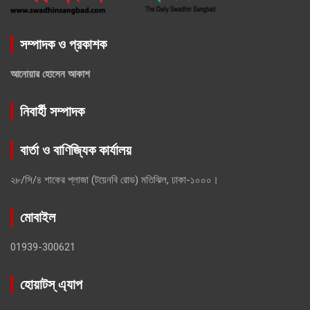
সম্পাদক ও প্রকাশক
আনোয়ার হোসেন আকাশ
নিবার্হী সম্পাদক
বার্তা ও বাণিজ্যিক কার্যালয়
২৮/সি/৪ শাকের প্লাজা (টয়েনবি রোড) মতিঝিল, ঢাকা-১০০০।
মোবাইল
01939-300621
হোয়াটস্ এ্যাপ