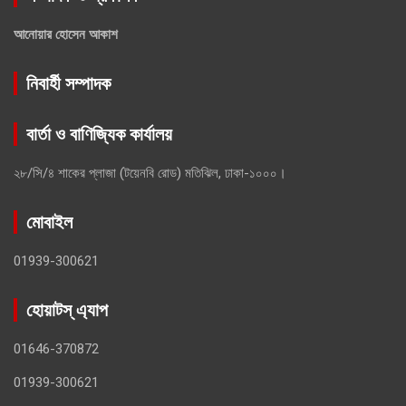
আনোয়ার হোসেন আকাশ
নিবার্হী সম্পাদক
বার্তা ও বাণিজ্যিক কার্যালয়
২৮/সি/৪ শাকের প্লাজা (টয়েনবি রোড) মতিঝিল, ঢাকা-১০০০।
মোবাইল
01939-300621
হোয়াটস্ এ্যাপ
01646-370872
01939-300621