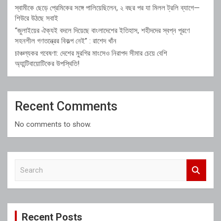
স্বামীকে ছেড়ে প্রেমিকের সঙ্গে পালিয়েছিলেন, ২ বছর পর যা মিলল ট্রলি ব্যাগে—
শিউরে উঠছে সবাই
“জুলাইয়ের ঐক্যই বদলে দিয়েছে বাংলাদেশের ইতিহাস, শহীদদের স্বপ্ন পূরণে
সহনশীল গণতন্ত্রের বিকল্প নেই” : রাশেদ খাঁন
চাঞ্চল্যকর গবেষণা: দেশের মুরগির মাংসেও নিরাপদ সীমার চেয়ে বেশি
অ্যান্টিবায়োটিকের উপস্থিতি!
Recent Comments
No comments to show.
S
e
a
r
c
Recent Posts
h