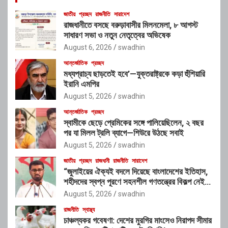
জাতীয়
প্রচ্ছদ
রাজনীতি
সারাদেশ
রাজধানীতে বসছে বরুড়াবাসীর মিলনমেলা, ৮ আগস্ট
সাধারণ সভা ও নতুন নেতৃত্বের অভিষেক
August 6, 2026
swadhin
আন্তর্জাতিক
প্রচ্ছদ
মধ্যপ্রাচ্য ছাড়তেই হবে’—যুক্তরাষ্ট্রকে কড়া হুঁশিয়ারি
ইরানি এমপির
August 5, 2026
swadhin
আন্তর্জাতিক
প্রচ্ছদ
স্বামীকে ছেড়ে প্রেমিকের সঙ্গে পালিয়েছিলেন, ২ বছর
পর যা মিলল ট্রলি ব্যাগে—শিউরে উঠছে সবাই
August 5, 2026
swadhin
জাতীয়
প্রচ্ছদ
রাজধানী
রাজনীতি
সারাদেশ
“জুলাইয়ের ঐক্যই বদলে দিয়েছে বাংলাদেশের ইতিহাস,
শহীদদের স্বপ্ন পূরণে সহনশীল গণতন্ত্রের বিকল্প নেই” :
রাশেদ খাঁন
August 5, 2026
swadhin
রাজনীতি
স্বাস্থ্য
চাঞ্চল্যকর গবেষণা: দেশের মুরগির মাংসেও নিরাপদ সীমার