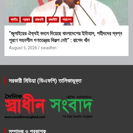
জাতীয়
প্রচ্ছদ
রাজধানী
রাজনীতি
সারাদেশ
“জুলাইয়ের ঐক্যই বদলে দিয়েছে বাংলাদেশের ইতিহাস, শহীদদের স্বপ্ন
পূরণে সহনশীল গণতন্ত্রের বিকল্প নেই” : রাশেদ খাঁন
August 5, 2026
swadhin
সরকারী মিডিয়া (ডিএফপি) তালিকাভুক্ত
সম্পাদক ও প্রকাশক