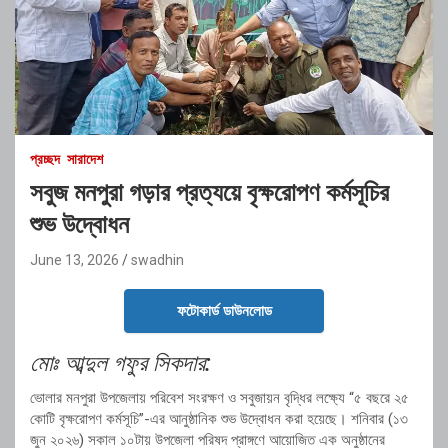
প্রচ্ছদ
সারাদেশ
সবুজ মনপুরা গড়ার প্রত্যয়ে বৃক্ষরোপণ কর্মসূচির
শুভ উদ্বোধন
June 13, 2026
swadhin
ফটোকার্ড ডাউনলোড
মোঃ আব্দুল গফুর সিকদার:
ভোলার মনপুরা উপজেলায় পরিবেশ সংরক্ষণ ও সবুজায়ন বৃদ্ধির লক্ষ্যে “৫ বছরে ২৫
কোটি বৃক্ষরোপণ কর্মসূচি”-এর আনুষ্ঠানিক শুভ উদ্বোধন করা হয়েছে। শনিবার (১৩
জুন ২০২৬) সকাল ১০টায় উপজেলা পরিষদ প্রাঙ্গণে আয়োজিত এক অনুষ্ঠানের