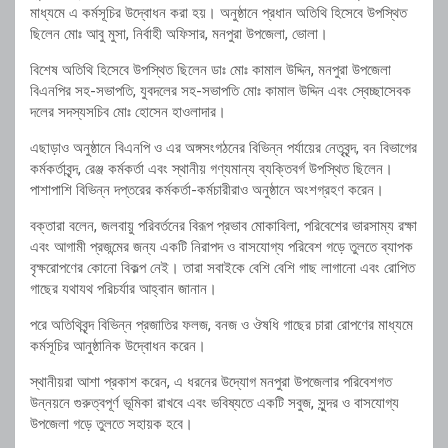
মাধ্যমে এ কর্মসূচির উদ্বোধন করা হয়। অনুষ্ঠানে প্রধান অতিথি হিসেবে উপস্থিত
ছিলেন মোঃ আবু মুসা, নির্বাহী অফিসার, মনপুরা উপজেলা, ভোলা।
বিশেষ অতিথি হিসেবে উপস্থিত ছিলেন ডাঃ মোঃ কামাল উদ্দিন, মনপুরা উপজেলা
বিএনপির সহ-সভাপতি, যুবদলের সহ-সভাপতি মোঃ কামাল উদ্দিন এবং স্বেচ্ছাসেবক
দলের সদস্যসচিব মোঃ হোসেন হাওলাদার।
এছাড়াও অনুষ্ঠানে বিএনপি ও এর অঙ্গসংগঠনের বিভিন্ন পর্যায়ের নেতৃবৃন্দ, বন বিভাগের
কর্মকর্তাবৃন্দ, রেঞ্জ কর্মকর্তা এবং স্থানীয় গণ্যমান্য ব্যক্তিবর্গ উপস্থিত ছিলেন।
পাশাপাশি বিভিন্ন দপ্তরের কর্মকর্তা-কর্মচারীরাও অনুষ্ঠানে অংশগ্রহণ করেন।
বক্তারা বলেন, জলবায়ু পরিবর্তনের বিরূপ প্রভাব মোকাবিলা, পরিবেশের ভারসাম্য রক্ষা
এবং আগামী প্রজন্মের জন্য একটি নিরাপদ ও বাসযোগ্য পরিবেশ গড়ে তুলতে ব্যাপক
বৃক্ষরোপণের কোনো বিকল্প নেই। তারা সবাইকে বেশি বেশি গাছ লাগানো এবং রোপিত
গাছের যথাযথ পরিচর্যার আহ্বান জানান।
পরে অতিথিবৃন্দ বিভিন্ন প্রজাতির ফলজ, বনজ ও ঔষধি গাছের চারা রোপণের মাধ্যমে
কর্মসূচির আনুষ্ঠানিক উদ্বোধন করেন।
স্থানীয়রা আশা প্রকাশ করেন, এ ধরনের উদ্যোগ মনপুরা উপজেলার পরিবেশগত
উন্নয়নে গুরুত্বপূর্ণ ভূমিকা রাখবে এবং ভবিষ্যতে একটি সবুজ, সুন্দর ও বাসযোগ্য
উপজেলা গড়ে তুলতে সহায়ক হবে।