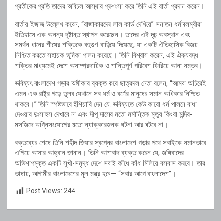
প্রতীকের প্রতি তাদের অবিচল আস্থার প্রশংসা করে তিনি এই বার্তা প্রদান করেন।
বার্তায় ইজাজ উল্লেখ করেন, “রাজাকারদের লাল কার্ড দেখিয়ে” সনাতন ধর্মাবলম্বীরা
ইতিহাসে এক অনন্য দৃষ্টান্ত স্থাপন করেছেন। তাদের এই দৃঢ় অবস্থান এবং
সমর্থন ধানের শীষের শক্তিকে বহুগুণ বাড়িয়ে দিয়েছে, যা একটি ঐতিহাসিক বিজয়
নিশ্চিত করতে সহায়ক ভূমিকা পালন করেছে। তিনি বিশ্বাস করেন, এই ঐক্যবদ্ধ
শক্তির মাধ্যমেই দেশে অসাম্প্রদায়িক ও শান্তিপূর্ণ পরিবেশ ফিরিয়ে আনা সম্ভব।
ভবিষ্যৎ বাংলাদেশ গড়ার অঙ্গীকার ব্যক্ত করে ছাত্রদল নেতা বলেন, “আমরা অচিরেই
এমন এক রাষ্ট্র গড়ে তুলব যেখানে সব ধর্ম ও বর্ণের মানুষের সমান অধিকার নিশ্চিত
থাকবে।” তিনি স্পষ্টভাবে হুঁশিয়ারি দেন যে, ভবিষ্যতে কেউ কারো ধর্ম পালনে বাধা
দেওয়ার দুঃসাহস দেখাবে না এবং দীপু দাসের মতো মর্মান্তিক মৃত্যু কিংবা মন্দির-
মসজিদে অগ্নিসংযোগের মতো ন্যাক্কারজনক ঘটনা আর ঘটবে না।
বক্তব্যের শেষে তিনি শহীদ জিয়ার স্বপ্নের বাংলাদেশ গড়ার পথে সবাইকে সমানভাবে
এগিয়ে আসার আহ্বান জানান। তিনি আশাবাদ ব্যক্ত করেন যে, জঙ্গিবাদের
অভিশাপমুক্ত একটি সুখী-সমৃদ্ধ দেশে সবাই কাঁধে কাঁধ মিলিয়ে বসবাস করবে। তার
ভাষায়, আগামীর বাংলাদেশের মূল মন্ত্র হবে— “সবার আগে বাংলাদেশ”।
Post Views:
244