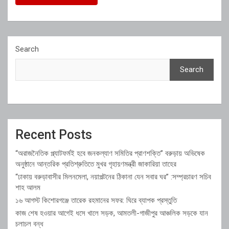
Search
Search
Recent Posts
“অরাজনৈতিক প্ল্যাটফর্মই হবে জনকল্যাণ সমিতির প্রাণশক্তি” বরুড়ায় অভিষেক
অনুষ্ঠানে আন্তরিক প্রতিশ্রুতিতে মুখর গৃহায়ণমন্ত্রী জাকারিয়া তাহের
“ঢাকায় বরুড়াবাসীর মিলনমেলা, নয়াপল্টনের ঠিকানা যেন সবার ঘর” :সম্প্রচারণ সচিব
শাহ আলম
১৬ আগস্ট কিশোরগঞ্জে তারেক রহমানের সফর: ঘিরে ব্যাপক প্রস্তুতি
কাজ শেষ হওয়ার আগেই ধসে খালে সড়ক, আমতলী-গাজীপুর আঞ্চলিক সড়কে যান
চলাচল বন্ধ