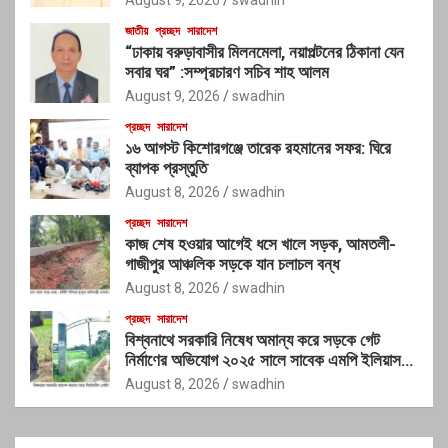
জাতীয়
প্রচ্ছদ
সারাদেশ
“ঢাকায় বরুড়াবাসীর মিলনমেলা, নয়াপল্টনের ঠিকানা যেন
সবার ঘর” :সম্প্রচারণ সচিব শাহ আলম
August 9, 2026
swadhin
প্রচ্ছদ
সারাদেশ
১৬ আগস্ট কিশোরগঞ্জে তারেক রহমানের সফর: ঘিরে
ব্যাপক প্রস্তুতি
August 8, 2026
swadhin
প্রচ্ছদ
সারাদেশ
কাজ শেষ হওয়ার আগেই ধসে খালে সড়ক, আমতলী-
গাজীপুর আঞ্চলিক সড়কে যান চলাচল বন্ধ
August 8, 2026
swadhin
প্রচ্ছদ
সারাদেশ
বিশ্বনাথে সরকারি নিষেধ অমান্য করে সড়কে গেট
নির্মাণের অভিযোগ ২০২৫ সালে সাবেক এমপি ইলিয়াস
আলীর নামে নামফলক স্থাপনের অভিযোগ
August 8, 2026
swadhin