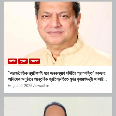
জাতীয়
প্রচ্ছদ
সারাদেশ
“অরাজনৈতিক প্ল্যাটফর্মই হবে জনকল্যাণ সমিতির প্রাণশক্তি” বরুড়ায়
অভিষেক অনুষ্ঠানে আন্তরিক প্রতিশ্রুতিতে মুখর গৃহায়ণমন্ত্রী জাকারিয়া
তাহের
August 9, 2026
swadhin