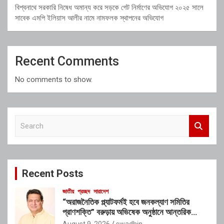
বিশ্বনাথে সরকারি নিষেধ অমান্য করে সড়কে গেট নির্মাণের অভিযোগ ২০২৫ সালে
সাবেক এমপি ইলিয়াস আলীর নামে নামফলক স্থাপনের অভিযোগ
Recent Comments
No comments to show.
S
e
a
r
c
Recent Posts
h
জাতীয়
প্রচ্ছদ
সারাদেশ
“অরাজনৈতিক প্ল্যাটফর্মই হবে জনকল্যাণ সমিতির
প্রাণশক্তি” বরুড়ায় অভিষেক অনুষ্ঠানে আন্তরিক
প্রতিশ্রুতিতে মুখর গৃহায়ণমন্ত্রী জাকারিয়া তাহের
August 9, 2026
swadhin