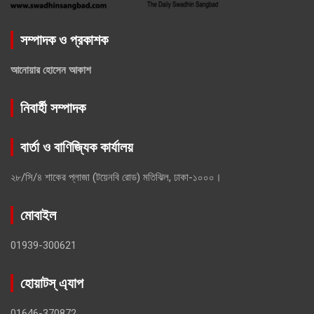
সম্পাদক ও প্রকাশক
আনোয়ার হোসেন আকাশ
নিবার্হী সম্পাদক
বার্তা ও বাণিজ্যিক কার্যালয়
২৮/সি/৪ শাকের প্লাজা (টয়েনবি রোড) মতিঝিল, ঢাকা-১০০০।
মোবাইল
01939-300621
হোয়াটস্ এ্যাপ
01646-370872