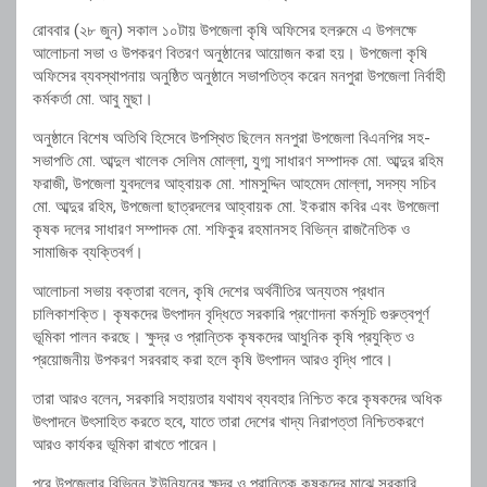
রোববার (২৮ জুন) সকাল ১০টায় উপজেলা কৃষি অফিসের হলরুমে এ উপলক্ষে
আলোচনা সভা ও উপকরণ বিতরণ অনুষ্ঠানের আয়োজন করা হয়। উপজেলা কৃষি
অফিসের ব্যবস্থাপনায় অনুষ্ঠিত অনুষ্ঠানে সভাপতিত্ব করেন মনপুরা উপজেলা নির্বাহী
কর্মকর্তা মো. আবু মুছা।
অনুষ্ঠানে বিশেষ অতিথি হিসেবে উপস্থিত ছিলেন মনপুরা উপজেলা বিএনপির সহ-
সভাপতি মো. আব্দুল খালেক সেলিম মোল্লা, যুগ্ম সাধারণ সম্পাদক মো. আব্দুর রহিম
ফরাজী, উপজেলা যুবদলের আহ্বায়ক মো. শামসুদ্দিন আহমেদ মোল্লা, সদস্য সচিব
মো. আব্দুর রহিম, উপজেলা ছাত্রদলের আহ্বায়ক মো. ইকরাম কবির এবং উপজেলা
কৃষক দলের সাধারণ সম্পাদক মো. শফিকুর রহমানসহ বিভিন্ন রাজনৈতিক ও
সামাজিক ব্যক্তিবর্গ।
আলোচনা সভায় বক্তারা বলেন, কৃষি দেশের অর্থনীতির অন্যতম প্রধান
চালিকাশক্তি। কৃষকদের উৎপাদন বৃদ্ধিতে সরকারি প্রণোদনা কর্মসূচি গুরুত্বপূর্ণ
ভূমিকা পালন করছে। ক্ষুদ্র ও প্রান্তিক কৃষকদের আধুনিক কৃষি প্রযুক্তি ও
প্রয়োজনীয় উপকরণ সরবরাহ করা হলে কৃষি উৎপাদন আরও বৃদ্ধি পাবে।
তারা আরও বলেন, সরকারি সহায়তার যথাযথ ব্যবহার নিশ্চিত করে কৃষকদের অধিক
উৎপাদনে উৎসাহিত করতে হবে, যাতে তারা দেশের খাদ্য নিরাপত্তা নিশ্চিতকরণে
আরও কার্যকর ভূমিকা রাখতে পারেন।
পরে উপজেলার বিভিন্ন ইউনিয়নের ক্ষুদ্র ও প্রান্তিক কৃষকদের মাঝে সরকারি