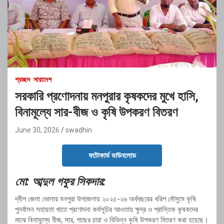
প্রচ্ছদ
সারাদেশ
সরকারি প্রণোদনায় মনপুরার কৃষকদের মুখে হাসি,
বিনামূল্যে সার-বীজ ও কৃষি উপকরণ বিতরণ
June 30, 2026
swadhin
ফটোকার্ড ডাউনলোড
মো: আব্দুল গফুর সিকদার:
দ্বীপ জেলা ভোলার মনপুরা উপজেলায় ২০২৫-২৬ অর্থবছরের খরিপ মৌসুমে কৃষি
পুনর্বাসন সহায়তা খাতে প্রণোদনা কর্মসূচির আওতায় ক্ষুদ্র ও প্রান্তিক কৃষকদের
মাঝে বিনামূল্যে বীজ, সার, গাছের চারা ও বিভিন্ন কৃষি উপকরণ বিতরণ করা হয়েছে।