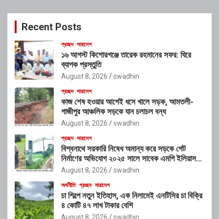
r
c
Recent Posts
h
প্রচ্ছদ
সারাদেশ
১৬ আগস্ট কিশোরগঞ্জে তারেক রহমানের সফর: ঘিরে
ব্যাপক প্রস্তুতি
August 8, 2026
swadhin
প্রচ্ছদ
সারাদেশ
কাজ শেষ হওয়ার আগেই ধসে খালে সড়ক, আমতলী-
গাজীপুর আঞ্চলিক সড়কে যান চলাচল বন্ধ
August 8, 2026
swadhin
প্রচ্ছদ
সারাদেশ
বিশ্বনাথে সরকারি নিষেধ অমান্য করে সড়কে গেট
নির্মাণের অভিযোগ ২০২৫ সালে সাবেক এমপি ইলিয়াস
আলীর নামে নামফলক স্থাপনের অভিযোগ
August 8, 2026
swadhin
অর্থনীতি
প্রচ্ছদ
সারাদেশ
চা শিল্পে নতুন ইতিহাস, এক নিলামেই এনটিসির চা বিক্রি
৪ কোটি ৪৭ লাখ টাকার বেশি
August 8, 2026
swadhin