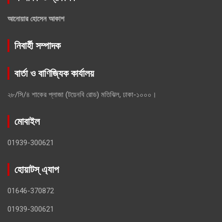
আনোয়ার হোসেন আকাশ
নিবার্হী সম্পাদক
বার্তা ও বাণিজ্যিক কার্যালয়
২৮/সি/৪ শাকের প্লাজা (টয়েনবি রোড) মতিঝিল, ঢাকা-১০০০।
মোবাইল
01939-300621
হোয়াটস্ এ্যাপ
01646-370872
01939-300621