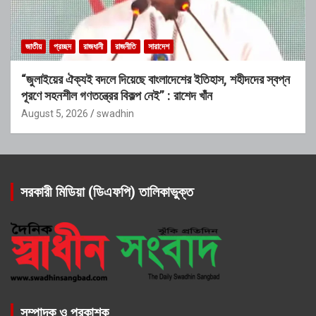
জাতীয়
প্রচ্ছদ
রাজধানী
রাজনীতি
সারাদেশ
“জুলাইয়ের ঐক্যই বদলে দিয়েছে বাংলাদেশের ইতিহাস, শহীদদের স্বপ্ন
পূরণে সহনশীল গণতন্ত্রের বিকল্প নেই” : রাশেদ খাঁন
August 5, 2026
swadhin
সরকারী মিডিয়া (ডিএফপি) তালিকাভুক্ত
সম্পাদক ও প্রকাশক