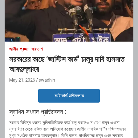
জাতীয়
প্রচ্ছদ
সারাদেশ
সরকারের কাছে ‘জাস্টিস কার্ড’ চালুর দাবি হাসনাত
আবদুল্লাহর
May 21, 2026
swadhin
ফটোকার্ড ডাউনলোড
স্বাধিন সংবাদ প্রতিবেদন :
সরকার বিভিন্ন ধরনের সুবিধাভিত্তিক কার্ড চালু করলেও সাধারণ মানুষ এখনো
ন্যায়বিচার থেকে বঞ্চিত বলে অভিযোগ করেছেন জাতীয় নাগরিক পার্টির দক্ষিণাঞ্চলের
মুখ্য সংগঠক হাসনাত আবদুল্লাহ। তিনি বলেন, নাগরিকদের জন্য এখন সবচেয়ে