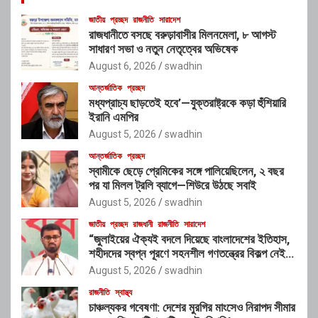
জাতীয়
প্রচ্ছদ
রাজনীতি
সারাদেশ
রাজধানীতে বসছে বরুড়াবাসীর মিলনমেলা, ৮ আগস্ট
সাধারণ সভা ও নতুন নেতৃত্বের অভিষেক
August 6, 2026
swadhin
আন্তর্জাতিক
প্রচ্ছদ
মধ্যপ্রাচ্য ছাড়তেই হবে’—যুক্তরাষ্ট্রকে কড়া হুঁশিয়ারি
ইরানি এমপির
August 5, 2026
swadhin
আন্তর্জাতিক
প্রচ্ছদ
স্বামীকে ছেড়ে প্রেমিকের সঙ্গে পালিয়েছিলেন, ২ বছর
পর যা মিলল ট্রলি ব্যাগে—শিউরে উঠছে সবাই
August 5, 2026
swadhin
জাতীয়
প্রচ্ছদ
রাজধানী
রাজনীতি
সারাদেশ
“জুলাইয়ের ঐক্যই বদলে দিয়েছে বাংলাদেশের ইতিহাস,
শহীদদের স্বপ্ন পূরণে সহনশীল গণতন্ত্রের বিকল্প নেই” :
রাশেদ খাঁন
August 5, 2026
swadhin
রাজনীতি
স্বাস্থ্য
চাঞ্চল্যকর গবেষণা: দেশের মুরগির মাংসেও নিরাপদ সীমার