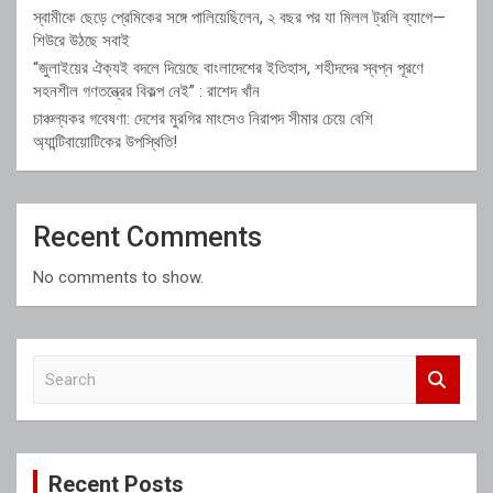
স্বামীকে ছেড়ে প্রেমিকের সঙ্গে পালিয়েছিলেন, ২ বছর পর যা মিলল ট্রলি ব্যাগে—
শিউরে উঠছে সবাই
“জুলাইয়ের ঐক্যই বদলে দিয়েছে বাংলাদেশের ইতিহাস, শহীদদের স্বপ্ন পূরণে
সহনশীল গণতন্ত্রের বিকল্প নেই” : রাশেদ খাঁন
চাঞ্চল্যকর গবেষণা: দেশের মুরগির মাংসেও নিরাপদ সীমার চেয়ে বেশি
অ্যান্টিবায়োটিকের উপস্থিতি!
Recent Comments
No comments to show.
S
e
a
r
c
Recent Posts
h