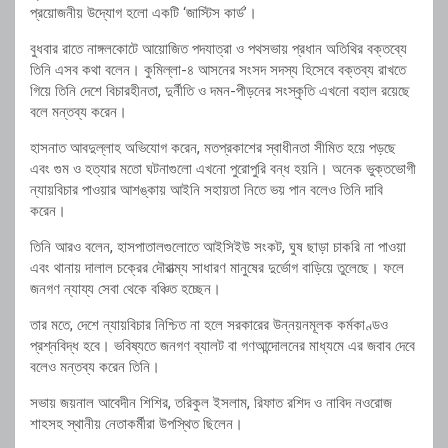
প্রয়োজনীয় উদ্যোগ হলো একটি ‘জাস্টিস কার্ড’।
বুধবার রাতে নাঙ্গলকোটে আয়োজিত পদযাত্রা ও পথসভায় প্রধান অতিথির বক্তব্যে
তিনি এসব কথা বলেন। কুমিল্লা-৪ আসনের সংসদ সদস্য হিসেবে বক্তব্য রাখতে
গিয়ে তিনি দেশে বিচারহীনতা, দুর্নীতি ও দমন-পীড়নের সংস্কৃতি এখনো বহাল রয়েছে
বলে মন্তব্য করেন।
হাসনাত আবদুল্লাহ অভিযোগ করেন, মতপ্রকাশের স্বাধীনতা সীমিত হয়ে পড়ছে
এবং গুম ও হত্যার মতো ঘটনাগুলো এখনো পুরোপুরি বন্ধ হয়নি। অনেক ভুক্তভোগী
ন্যায়বিচার পাওয়ার আশঙ্কায় আইনি সহায়তা নিতে ভয় পান বলেও তিনি দাবি
করেন।
তিনি আরও বলেন, হাসপাতালগুলোতে আইসিইউ সংকট, ঘুষ ছাড়া চাকরি না পাওয়া
এবং থানায় দালাল চক্রের দৌরাত্ম্য সাধারণ মানুষের দুর্ভোগ বাড়িয়ে তুলেছে। ফলে
জনগণ ন্যায্য সেবা থেকে বঞ্চিত হচ্ছেন।
তার মতে, দেশে ন্যায়বিচার নিশ্চিত না হলে সরকারের উন্নয়নমূলক কর্মকাণ্ডও
প্রশ্নবিদ্ধ হবে। ভবিষ্যতে জনগণ ব্যালট বা গণআন্দোলনের মাধ্যমে এর জবাব দেবে
বলেও মন্তব্য করেন তিনি।
সভায় জয়নাল আবেদীন শিশির, তরিকুল ইসলাম, রিফাত রশিদ ও নাবিদ নওরোজ
শাহসহ স্থানীয় নেতাকর্মীরা উপস্থিত ছিলেন।