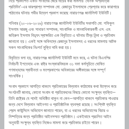
নিয়ে প্রকাশিত একটি সংবাদের জেরে দায়ের করা মামলায় ‘দৈনিক অগ্রযাত্রা
প্রতিদিন’-এর ভারপ্রাপ্ত সম্পাদক মো. রেজানুর ইসলামকে গ্রেপ্তার করে কারাগারে
পাঠানোর ঘটনায় গভীর উদ্বেগ প্রকাশ করেছে নারায়ণগঞ্জ জার্নালিস্ট ইউনিটি।
শনিবার (২০-০৬-২০২৬) নারায়ণগঞ্জ জার্নালিস্ট ইউনিটির সভাপতি মো. শফিকুল
ইসলাম আরজু এবং সাধারণ সম্পাদক, সাংবাদিক ও মানবাধিকারকর্মী এস. এম.
জহিরুল ইসলাম বিদ্যুৎ স্বাক্ষরিত এক বিবৃতিতে এ ঘটনার তীব্র নিন্দা ও প্রতিবাদ
জানানো হয়। একই সঙ্গে অবিলম্বে রেজানুর ইসলামসহ এ ধরনের মামলায় আটক
সকল সাংবাদিকের নিঃশর্ত মুক্তি দাবি করা হয়।
বিবৃতিতে বলা হয়, নারায়ণগঞ্জ জার্নালিস্ট ইউনিটি মনে করে, এ ঘটনা বিএনপির
নির্বাচনী ইশতেহার এবং রাষ্ট্র সংস্কারবিষয়ক ৩১ দফা কর্মসূচিতে ঘোষিত
গণমাধ্যমের স্বাধীনতা ও মতপ্রকাশের অধিকারের অঙ্গীকারের সঙ্গে সম্পূর্ণ
সাংঘর্ষিক।
সংবাদ প্রকাশে আপত্তি থাকলে প্রতিকারের বিদ্যমান কাঠামোর কথা উল্লেখ করে
সংগঠনটি জানায়, কোনো সংবাদ বা প্রতিবেদনের বিষয়ে কোনো সংক্ষুব্ধ ব্যক্তি—
তিনি রাষ্ট্রের যে পদেই অধিষ্ঠিত থাকুন না কেন—আপত্তি থাকলে প্রতিকার পাওয়ার
জন্য দেশে বিদ্যমান আইনগত ও প্রাতিষ্ঠানিক ব্যবস্থা রয়েছে। সংশ্লিষ্ট ব্যক্তি
প্রেস কাউন্সিলে অভিযোগ জানাতে পারেন, যা এ ধরনের অভিযোগের বিচার ও
নিষ্পত্তির জন্য প্রতিষ্ঠিত আইনসম্মত প্রতিষ্ঠান। একইভাবে প্রচলিত আইন
অনুযায়ী সংক্ষুব্ধ ব্যক্তি নিজেও মামলা করে প্রতিকার চাইতে পারেন।