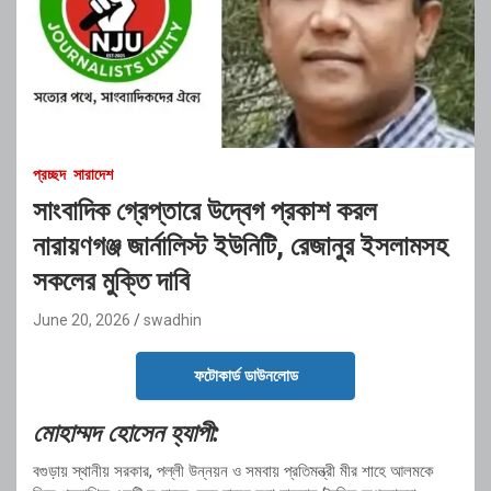
প্রচ্ছদ
সারাদেশ
সাংবাদিক গ্রেপ্তারে উদ্বেগ প্রকাশ করল
নারায়ণগঞ্জ জার্নালিস্ট ইউনিটি, রেজানুর ইসলামসহ
সকলের মুক্তি দাবি
June 20, 2026
swadhin
ফটোকার্ড ডাউনলোড
মোহাম্মদ হোসেন হ্যাপী:
বগুড়ায় স্থানীয় সরকার, পল্লী উন্নয়ন ও সমবায় প্রতিমন্ত্রী মীর শাহে আলমকে