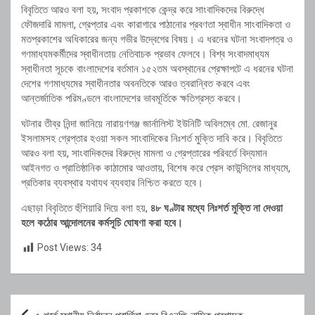
বিবৃতিতে আরও বলা হয়, সংবাদ প্রকাশকে কেন্দ্র করে সাংবাদিকদের বিরুদ্ধে
ফৌজদারি মামলা, গ্রেপ্তার এবং কারাগারে পাঠানোর প্রবণতা স্বাধীন সাংবাদিকতা ও
মতপ্রকাশের অধিকারের জন্য গভীর উদ্বেগের বিষয়। এ ধরনের ঘটনা সংবাদপত্র ও
গণমাধ্যমকর্মীদের স্বাধীনতায় নেতিবাচক প্রভাব ফেলবে। বিশ্ব সংবাদমাধ্যম
স্বাধীনতা সূচকে বাংলাদেশের বর্তমান ১৫২তম অবস্থানের প্রেক্ষাপটে এ ধরনের ঘটনা
দেশের গণমাধ্যমের স্বাধীনতার অবনতিকে আরও ত্বরান্বিত করবে এবং
আন্তর্জাতিক পরিমণ্ডলে বাংলাদেশের ভাবমূর্তিকে ক্ষতিগ্রস্ত করবে।
ঘটনার তীব্র নিন্দা জানিয়ে নারায়ণগঞ্জ জার্নালিস্ট ইউনিটি অবিলম্বে মো. রেজানুর
ইসলামসহ গ্রেপ্তার হওয়া সকল সাংবাদিকের নিঃশর্ত মুক্তি দাবি করে। বিবৃতিতে
আরও বলা হয়, সাংবাদিকদের বিরুদ্ধে মামলা ও গ্রেপ্তারের পরিবর্তে বিদ্যমান
আইনগত ও প্রাতিষ্ঠানিক কাঠামোর আওতায়, বিশেষ করে প্রেস কাউন্সিলের মাধ্যমে,
প্রতিকার ব্যবস্থার যথাযথ ব্যবহার নিশ্চিত করতে হবে।
এছাড়া বিবৃতিতে হুঁশিয়ারি দিয়ে বলা হয়,
৪৮ ঘণ্টার মধ্যে নিঃশর্ত মুক্তি না দেওয়া
হলে কঠোর আন্দোলনের কর্মসূচি ঘোষণা করা হবে।
Post Views:
34
Post