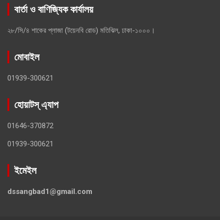
বার্তা ও বাণিজ্যিক কার্যালয়
২৮/সি/৪ শাকের প্লাজা (টয়েনবি রোড) মতিঝিল, ঢাকা-১০০০।
মোবাইল
01939-300621
হোয়াটস্ এ্যাপ
01646-370872
01939-300621
ইমেইল
dssangbad1@gmail.com