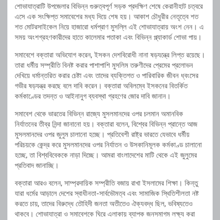
শোভাযাত্রাটি উপজেলার বিভিন্ন গুরুত্বপূর্ণ সড়ক প্রদক্ষিণ শেষে কেরানীহাট চত্বরে
এসে এক সংক্ষিপ্ত সমাবেশের মধ্য দিয়ে শেষ হয়। আকাশ চৌধুরীর নেতৃত্বে শত
শত মোটরসাইকেল নিয়ে হাজারো ধর্মপ্রাণ মুসল্লি এই শোভাযাত্রায় অংশ নেন। এ
সময় অংশগ্রহণকারীদের হাতে কালেমার পতাকা এবং বিভিন্ন প্ল্যাকার্ড শোভা পায়।
সমাবেশে বক্তারা অভিযোগ করেন, ইসকন দেশবিরোধী নানা ষড়যন্ত্রে লিপ্ত রয়েছে।
তারা ধর্মীয় সম্প্রীতি বিনষ্ট করার পাশাপাশি মুসলিম তরুণীদের প্রেমের প্রলোভন
দেখিয়ে ধর্মান্তরিত করার চেষ্টা এবং তাদের ব্যক্তিগত ও পারিবারিক জীবন ধ্বংসের
গভীর ষড়যন্ত্র করছে বলে দাবি করেন। বক্তারা অবিলম্বে ইসকনের বিতর্কিত
কর্মকাণ্ডের তদন্ত ও আইনানুগ ব্যবস্থা গ্রহণের জোর দাবি জানান।
সমাবেশ থেকে ভারতের বিভিন্ন রাজ্যে মুসলমানদের ওপর চলমান অমানবিক
নির্যাতনের তীব্র নিন্দা জানানো হয়। বক্তারা বলেন, বিশ্বের বিভিন্ন প্রান্তে আজ
মুসলমানদের ওপর জুলুম চালানো হচ্ছে। প্রতিবেশী রাষ্ট্র ভারতে যেভাবে ধর্মীয়
পরিচয়কে কেন্দ্র করে মুসলমানদের ওপর নির্যাতন ও উসকানিমূলক কর্মকাণ্ড চালানো
হচ্ছে, তা বিশ্ববিবেককে নাড়া দিচ্ছে। আমরা বাংলাদেশের মাটি থেকে এই জুলুমের
প্রতিবাদ জানাচ্ছি।
বক্তারা আরও বলেন, সাম্প্রদায়িক সম্প্রীতি বজায় রাখা ইসলামের শিক্ষা। কিন্তু
যারা ধর্মের আড়ালে দেশের স্বাধীনতা-সার্বভৌমত্ব এবং সামাজিক স্থিতিশীলতা নষ্ট
করতে চায়, তাদের বিরুদ্ধে তৌহিদী জনতা অতীতেও ঐক্যবদ্ধ ছিল, ভবিষ্যতেও
থাকবে। শোভাযাত্রা ও সমাবেশকে ঘিরে এলাকায় ব্যাপক জনসমাগম লক্ষ্য করা