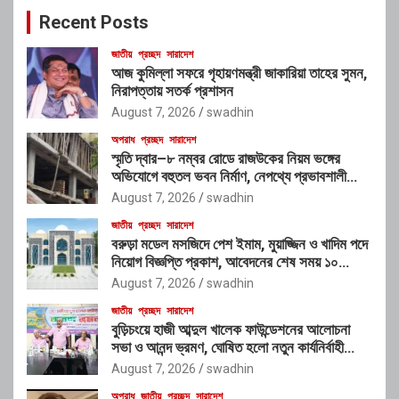
c
Recent Posts
h
জাতীয়
প্রচ্ছদ
সারাদেশ
আজ কুমিল্লা সফরে গৃহায়ণমন্ত্রী জাকারিয়া তাহের সুমন,
নিরাপত্তায় সতর্ক প্রশাসন
August 7, 2026
swadhin
অপরাধ
প্রচ্ছদ
সারাদেশ
স্মৃতি দ্বার–৮ নম্বর রোডে রাজউকের নিয়ম ভঙ্গের
অভিযোগে বহুতল ভবন নির্মাণ, নেপথ্যে প্রভাবশালী
চক্রের যোগসাজশের প্রশ্ন
August 7, 2026
swadhin
জাতীয়
প্রচ্ছদ
সারাদেশ
বরুড়া মডেল মসজিদে পেশ ইমাম, মুয়াজ্জিন ও খাদিম পদে
নিয়োগ বিজ্ঞপ্তি প্রকাশ, আবেদনের শেষ সময় ১০
আগস্ট
August 7, 2026
swadhin
জাতীয়
প্রচ্ছদ
সারাদেশ
বুড়িচংয়ে হাজী আব্দুল খালেক ফাউন্ডেশনের আলোচনা
সভা ও আনন্দ ভ্রমণ, ঘোষিত হলো নতুন কার্যনির্বাহী
কমিটি
August 7, 2026
swadhin
অপরাধ
জাতীয়
প্রচ্ছদ
সারাদেশ