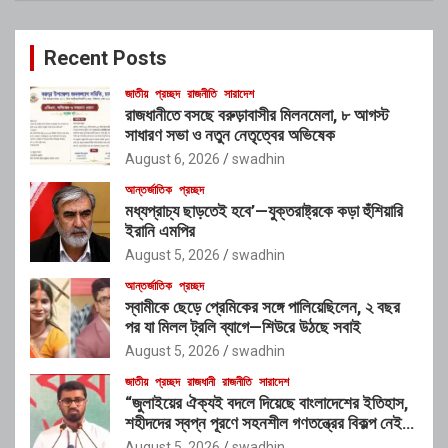
r
c
Recent Posts
h
জাতীয়
প্রচ্ছদ
রাজনীতি
সারাদেশ
রাজধানীতে বসছে বরুড়াবাসীর মিলনমেলা, ৮ আগস্ট
সাধারণ সভা ও নতুন নেতৃত্বের অভিষেক
August 6, 2026
swadhin
আন্তর্জাতিক
প্রচ্ছদ
মধ্যপ্রাচ্য ছাড়তেই হবে’—যুক্তরাষ্ট্রকে কড়া হুঁশিয়ারি
ইরানি এমপির
August 5, 2026
swadhin
আন্তর্জাতিক
প্রচ্ছদ
স্বামীকে ছেড়ে প্রেমিকের সঙ্গে পালিয়েছিলেন, ২ বছর
পর যা মিলল ট্রলি ব্যাগে—শিউরে উঠছে সবাই
August 5, 2026
swadhin
জাতীয়
প্রচ্ছদ
রাজধানী
রাজনীতি
সারাদেশ
“জুলাইয়ের ঐক্যই বদলে দিয়েছে বাংলাদেশের ইতিহাস,
শহীদদের স্বপ্ন পূরণে সহনশীল গণতন্ত্রের বিকল্প নেই” :
রাশেদ খাঁন
August 5, 2026
swadhin