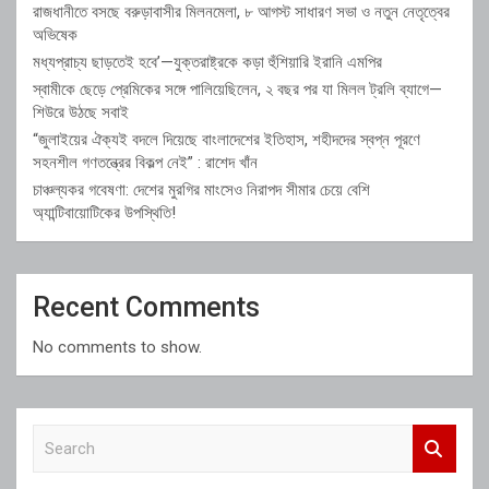
রাজধানীতে বসছে বরুড়াবাসীর মিলনমেলা, ৮ আগস্ট সাধারণ সভা ও নতুন নেতৃত্বের
অভিষেক
মধ্যপ্রাচ্য ছাড়তেই হবে’—যুক্তরাষ্ট্রকে কড়া হুঁশিয়ারি ইরানি এমপির
স্বামীকে ছেড়ে প্রেমিকের সঙ্গে পালিয়েছিলেন, ২ বছর পর যা মিলল ট্রলি ব্যাগে—
শিউরে উঠছে সবাই
“জুলাইয়ের ঐক্যই বদলে দিয়েছে বাংলাদেশের ইতিহাস, শহীদদের স্বপ্ন পূরণে
সহনশীল গণতন্ত্রের বিকল্প নেই” : রাশেদ খাঁন
চাঞ্চল্যকর গবেষণা: দেশের মুরগির মাংসেও নিরাপদ সীমার চেয়ে বেশি
অ্যান্টিবায়োটিকের উপস্থিতি!
Recent Comments
No comments to show.
S
e
a