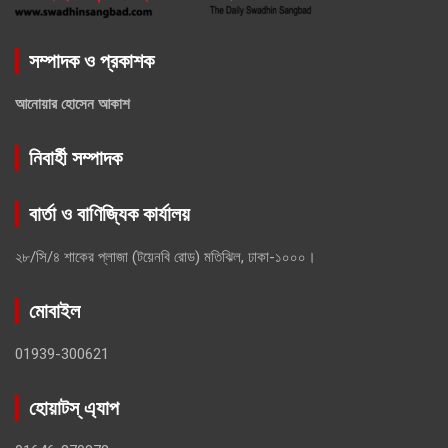
সম্পাদক ও প্রকাশক
আনোয়ার হোসেন আকাশ
নিবার্হী সম্পাদক
বার্তা ও বাণিজ্যিক কার্যালয়
২৮/সি/৪ শাকের প্লাজা (টয়েনবি রোড) মতিঝিল, ঢাকা-১০০০।
মোবাইল
01939-300621
হোয়াটস্ এ্যাপ