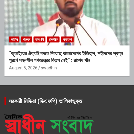
জাতীয়
প্রচ্ছদ
রাজধানী
রাজনীতি
সারাদেশ
“জুলাইয়ের ঐক্যই বদলে দিয়েছে বাংলাদেশের ইতিহাস, শহীদদের স্বপ্ন
পূরণে সহনশীল গণতন্ত্রের বিকল্প নেই” : রাশেদ খাঁন
August 5, 2026
swadhin
সরকারী মিডিয়া (ডিএফপি) তালিকাভুক্ত