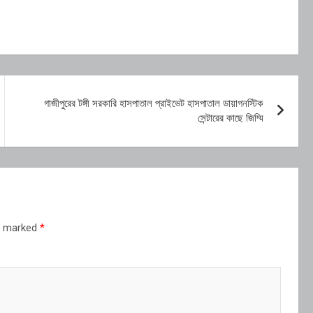
গাজীপুরের টঙ্গী সরকারি হাসপাতাল প্রাইভেট হাসপাতাল ডায়াগনস্টিক
সেন্টারের কাছে জিম্মি
re marked
*