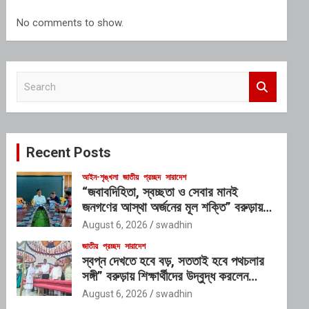
No comments to show.
S
e
a
r
c
Recent Posts
h
আইন-শৃঙ্খলা
জাতীয়
প্রচ্ছদ
সারাদেশ
“জবাবদিহিতা, স্বচ্ছতা ও সেবার মানই
জনগণের আস্থা অর্জনের মূল শক্তি” বরুড়ায়
পল্লী সঞ্চয় ব্যাংকের কর্মসম্পাদন পর্যালোচনা
August 6, 2026
swadhin
সভায় ইউএনও
জাতীয়
প্রচ্ছদ
সারাদেশ
স্বপ্ন দেখতে হবে বড়, সততাই হবে পথচলার
সঙ্গী” বরুড়ায় শিক্ষার্থীদের উদ্বুদ্ধ করলেন
ইউএনও আসাদুজ্জামান রনি
August 6, 2026
swadhin