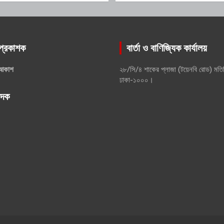
প্রকাশক
বার্তা ও বাণিজ্যিক কার্যালয়
আকাশ
২৮/সি/৪ শাকের প্লাজা (টয়েনবি রোড) মতি
ঢাকা-১০০০।
পাদক