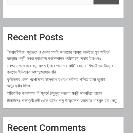
Recent Posts
“জবাবদিহিতা, স্বচ্ছতা ও সেবার মানই জনগণের আস্থা অর্জনের মূল শক্তি”
বরুড়ায় পল্লী সঞ্চয় ব্যাংকের কর্মসম্পাদন পর্যালোচনা সভায় ইউএনও
স্বপ্ন দেখতে হবে বড়, সততাই হবে পথচলার সঙ্গী” বরুড়ায় শিক্ষার্থীদের উদ্বুদ্ধ
করলেন ইউএনও আসাদুজ্জামান রনি
কুমিল্লায় জেলা প্রশাসনের উদ্যোগে যথাযথ মর্যাদায় পালিত হলো জুলাই
অভ্যুত্থান দিবস
পারিবারিক কবরস্থান নিঃস্বার্থে উন্মুক্ত করলেন মন্ত্রী জাকারিয়া তাহের
টাঙ্গাইলের ধলেশ্বরী নদী থেকে অবৈধ বালু উত্তোলন, হুমকিতে শামসুল হক সেতু
Recent Comments