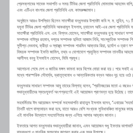
প্রেসক্লাবের সাবেক সভাপতি ও সময় টিভির জেলা প্রতিনিধি মোমতাজ আহমেদ বাপি, 
এবং এটিএন বাংলার জেলা প্রতিনিধি এম. কামরুজ্জামান।
অনুষ্ঠানে আরও উপস্থিত ছিলেন সাতক্ষীরা বন্ধুসভার উপদেষ্টা কবি স. ম. তুহিন, ৭১ 
যমুনা টিভির জেলা প্রতিনিধি আকরামুল ইসলাম, চ্যানেল আই-এর জেলা প্রতিনিধি ফয়
সাতক্ষীরা প্রতিনিধি এস. এম. বিপ্লব হোসেন, সাতক্ষীরা বন্ধুসভার যুগ্ম সাধারণ 
সম্পাদক নাঈমুর রহমান, দপ্তর সম্পাদক হৃদিতা আজাদ নিধি, সাংস্কৃতিক সম্পাদক 
সুদীপ্ত দেবনাথ, ক্রীড়া ও স্বাস্থ্য সম্পাদক শারমিন আক্তার রিয়া, দুর্যোগ ও ত্রাণ স
বিষয়ক সম্পাদক ইফতি জামিল, তথ্য ও যোগাযোগ প্রযুক্তি সম্পাদক তানভীর আহমেদ,
আলীসহ বন্ধু ইসমাইল হোসেন, মিমি প্রমুখ।
আলোচনা শেষে দেশ ও জাতির মঙ্গল কামনা করে বিশেষ দোয়া করা হয়। পরে সবাই এ
মধ্যে পারস্পরিক সৌহার্দ্য, ভ্রাতৃত্ববোধ ও আন্তরিকতার বন্ধন আরও দৃঢ় হয়ে ওঠে
বন্ধুসভার সাধারণ সম্পাদক আবু তাহের বিল্লাহ্ বলেন, “প্রতিবছরের মতো এ বছরও
শুভানুধ্যায়ীদের স্বতঃস্ফূর্ত অংশগ্রহণেই এই আয়োজন প্রাণবন্ত হয়ে উঠেছে। ত
সহমর্মিতার ঈদ আয়োজন সম্পর্কে সহসভাপতি রাহাতুল ইসলাম বলেন, “এবারের ‘সহমর্
তিনটি ধাপে বাস্তবায়ন করা হবে, যাতে আরও বেশি সংখ্যক সুবিধাবঞ্চিত মানুষের ক
এই মানবিক উদ্যোগে সহযোগিতার জন্য এগিয়ে আসার আহ্বান জানান।
ইফতারে আগত বন্ধুসভার শুভানুধ্যায়ীরা জানান, এমন আয়োজন শুধু ইফতার ভাগাভাগি
দায়বদ্ধতা ও মানবিক মূল্যবোধ জাগ্রত করার এক সুন্দর উপলক্ষ।