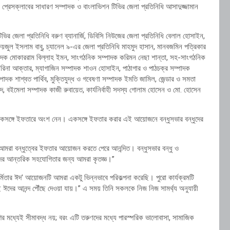
প্রেসক্লাবের সাধারণ সম্পাদক ও বাংলাভিশন টিভির জেলা প্রতিনিধি আসাদুজ্জামান
টিভির জেলা প্রতিনিধি বরুণ ব্যানার্জি, ডিবিসি নিউজের জেলা প্রতিনিধি বেলাল হোসাইন,
জুল ইসলাম বাবু, চ্যানেল ৯-এর জেলা প্রতিনিধি মাহমুদ হাসান, মানবজমিন পত্রিকার
সম্পাদক মোকাররাম বিল্লাহ ইমন, সাংগঠনিক সম্পাদক করিমন নেছা শান্তা, সহ-সাংগঠনিক
শিরিনা আক্তার, ম্যাগাজিন সম্পাদক শাওন হোসাইন, পাঠাগার ও পাঠচক্র সম্পাদক
ম্পাদক শাশ্বত পার্থিব, মুক্তিযুদ্ধ ও গবেষণা সম্পাদক ইমতি জামিল, জেন্ডার ও সমতা
 বইমেলা সম্পাদক কাজী রুবায়েত, কার্যনির্বাহী সদস্য গোলাম হোসেন ও মো. হোসেন
কসঙ্গে ইফতারে অংশ নেন। একসঙ্গে ইফতার করার এই আয়োজনে বন্ধুসভার বন্ধুদের
।
 আমরা বন্ধুত্বের ইফতার আয়োজন করতে পেরে আনন্দিত। বন্ধুসভার বন্ধু ও
াদের আন্তরিক সহযোগিতার জন্য আমরা কৃতজ্ঞ।”
মিতার ঈদ’ আয়োজনটি আমরা একটু ভিন্নভাবে পরিকল্পনা করেছি। পুরো কার্যক্রমটি
াছে ঈদের আনন্দ পৌঁছে দেওয়া যায়।” এ সময় তিনি সকলকে নিজ নিজ সামর্থ্য অনুযায়ী
র মধ্যেই সীমাবদ্ধ নয়; বরং এটি তরুণদের মধ্যে পারস্পরিক ভালোবাসা, সামাজিক