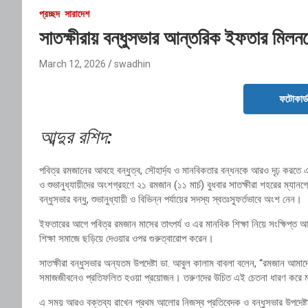
প্রচ্ছদ
সারাদেশ
সাতক্ষীরায় বন্ধুসভার আন্তরিক ইফতার মিলনমে
March 12, 2026
swadhin
ফটোকার্
আব্দুর রশিদ:
পবিত্র রমজানের আবহে বন্ধুত্ব, সৌহার্দ্য ও মানবিকতার বন্ধনকে আরও দৃঢ় করতে
ও শুভানুধ্যায়ীদের অংশগ্রহণে ২১ রমজান (১১ মার্চ) বুধবার সাতক্ষীরা শহরের ম
বন্ধুসভার বন্ধু, শুভানুধ্যায়ী ও বিভিন্ন পর্যায়ের সদস্য স্বতঃস্ফূর্তভাবে অংশ নেন।
ইফতারের আগে পবিত্র রমজান মাসের তাৎপর্য ও এর মানবিক শিক্ষা নিয়ে সংক্ষিপ্ত 
শিক্ষা সমাজে ছড়িয়ে দেওয়ার ওপর গুরুত্বারোপ করেন।
সাতক্ষীরা বন্ধুসভার অন্যতম উপদেষ্টা ডা. আবুল কালাম বাবলা বলেন, “রমজান আমাদের
সমাজজীবনেও প্রতিফলিত হওয়া প্রয়োজন। তরুণদের উচিত এই চেতনা ধারণ করে মা
এ সময় আরও বক্তব্য রাখেন প্রথম আলোর নিজস্ব প্রতিবেদক ও বন্ধুসভার উপদেষ্টা কল্যা