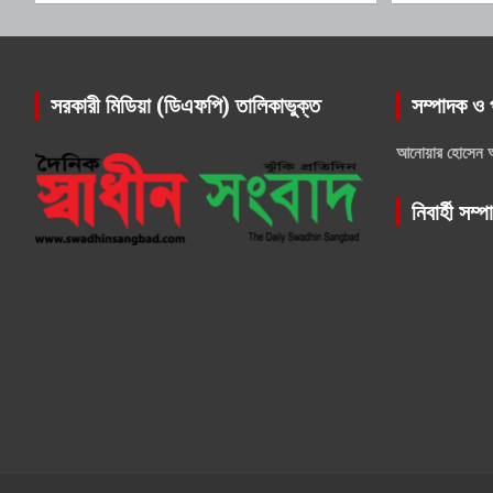
সরকারী মিডিয়া (ডিএফপি) তালিকাভুক্ত
সম্পাদক ও 
আনোয়ার হোসেন 
নিবার্হী সম্