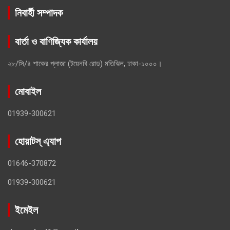
নিবার্হী সম্পাদক
বার্তা ও বাণিজ্যিক কার্যালয়
২৮/সি/৪ শাকের প্লাজা (টয়েনবি রোড) মতিঝিল, ঢাকা-১০০০।
মোবাইল
01939-300621
হোয়াটস্ এ্যাপ
01646-370872
01939-300621
ইমেইল