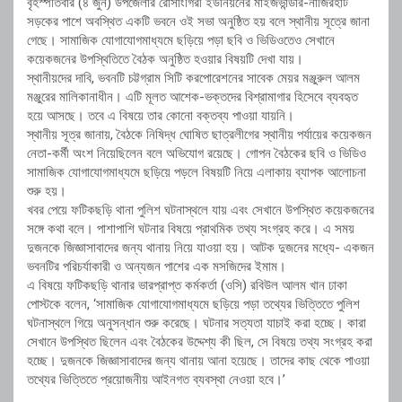
বৃহস্পতিবার (৪ জুন) উপজেলার রোসাংগিরী ইউনিয়নের মাইজভান্ডার-নাজিরহাট
সড়কের পাশে অবস্থিত একটি ভবনে ওই সভা অনুষ্ঠিত হয় বলে স্থানীয় সূত্রে জানা
গেছে। সামাজিক যোগাযোগমাধ্যমে ছড়িয়ে পড়া ছবি ও ভিডিওতেও সেখানে
কয়েকজনের উপস্থিতিতে বৈঠক অনুষ্ঠিত হওয়ার বিষয়টি দেখা যায়।
স্থানীয়দের দাবি, ভবনটি চট্টগ্রাম সিটি করপোরেশনের সাবেক মেয়র মঞ্জুরুল আলম
মঞ্জুরের মালিকানাধীন। এটি মূলত আশেক-ভক্তদের বিশ্রামাগার হিসেবে ব্যবহৃত
হয়ে আসছে। তবে এ বিষয়ে তার কোনো বক্তব্য পাওয়া যায়নি।
স্থানীয় সূত্র জানায়, বৈঠকে নিষিদ্ধ ঘোষিত ছাত্রলীগের স্থানীয় পর্যায়ের কয়েকজন
নেতা-কর্মী অংশ নিয়েছিলেন বলে অভিযোগ রয়েছে। গোপন বৈঠকের ছবি ও ভিডিও
সামাজিক যোগাযোগমাধ্যমে ছড়িয়ে পড়লে বিষয়টি নিয়ে এলাকায় ব্যাপক আলোচনা
শুরু হয়।
খবর পেয়ে ফটিকছড়ি থানা পুলিশ ঘটনাস্থলে যায় এবং সেখানে উপস্থিত কয়েকজনের
সঙ্গে কথা বলে। পাশাপাশি ঘটনার বিষয়ে প্রাথমিক তথ্য সংগ্রহ করে। এ সময়
দুজনকে জিজ্ঞাসাবাদের জন্য থানায় নিয়ে যাওয়া হয়। আটক দুজনের মধ্যে- একজন
ভবনটির পরিচর্যাকারী ও অন্যজন পাশের এক মসজিদের ইমাম।
এ বিষয়ে ফটিকছড়ি থানার ভারপ্রাপ্ত কর্মকর্তা (ওসি) রবিউল আলম খান ঢাকা
পোস্টকে বলেন, ‘সামাজিক যোগাযোগমাধ্যমে ছড়িয়ে পড়া তথ্যের ভিত্তিতে পুলিশ
ঘটনাস্থলে গিয়ে অনুসন্ধান শুরু করেছে। ঘটনার সত্যতা যাচাই করা হচ্ছে। কারা
সেখানে উপস্থিত ছিলেন এবং বৈঠকের উদ্দেশ্য কী ছিল, সে বিষয়ে তথ্য সংগ্রহ করা
হচ্ছে। দুজনকে জিজ্ঞাসাবাদের জন্য থানায় আনা হয়েছে। তাদের কাছ থেকে পাওয়া
তথ্যের ভিত্তিতে প্রয়োজনীয় আইনগত ব্যবস্থা নেওয়া হবে।’