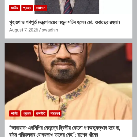
জাতীয়
প্রচ্ছদ
সারাদেশ
গৃহায়ণ ও গণপূর্ত মন্ত্রণালয়ের নতুন সচিব হলেন মো. ওবায়দুর রহমান
August 7, 2026
swadhin
জাতীয়
প্রচ্ছদ
রাজনীতি
সারাদেশ
“জামায়াত-এনসিপির নেতৃত্বে দ্বিতীয় কোনো গণঅভ্যুত্থান হবে না,
রাষ্ট্র পরিচালনার যোগ্যতাও তাদের নেই”: রাশেদ খাঁনের