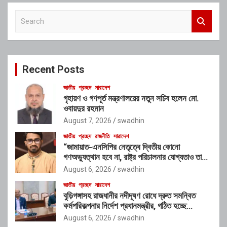
S
e
a
r
c
Recent Posts
h
জাতীয়
প্রচ্ছদ
সারাদেশ
গৃহায়ণ ও গণপূর্ত মন্ত্রণালয়ের নতুন সচিব হলেন মো.
ওবায়দুর রহমান
August 7, 2026
swadhin
জাতীয়
প্রচ্ছদ
রাজনীতি
সারাদেশ
“জামায়াত-এনসিপির নেতৃত্বে দ্বিতীয় কোনো
গণঅভ্যুত্থান হবে না, রাষ্ট্র পরিচালনার যোগ্যতাও তাদের
নেই”: রাশেদ খাঁনের
August 6, 2026
swadhin
জাতীয়
প্রচ্ছদ
সারাদেশ
বুড়িগঙ্গাসহ রাজধানীর নদীদূষণ রোধে দ্রুত সমন্বিত
কর্মপরিকল্পনার নির্দেশ প্রধানমন্ত্রীর, গঠিত হচ্ছে
আন্তঃসংস্থা সমন্বয় কমিটি
August 6, 2026
swadhin