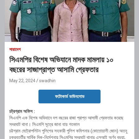
সারাদেশ
সিএমপির বিশেষ অভিযানে মাদক মামলায় ১০
বছরের সাজাপ্রাপ্ত আসামি গ্রেফতার
May 22, 2024
swadhin
ফটোকার্ড ডাউনলোড
চট্রগ্রাম অফিস :
সিএনপি এক বিশেষ অভিযানে দশ বছরের রাজা প্রাপ্ত আসামী গ্রেফতার করেছে
সদরঘাট থানা। সিএমপি সূত্রে জানা যায় গতকাল
চট্টগ্রাম মেট্রোপলিটন পুলিশের সহকারী পুলিশ কমিশনার (কোতোয়ালী জোন) অতনু
চক্রবর্ত্তীর সার্বিক দিক-নির্দেশনায় সিএমপির সদরঘাট থানার এসআই অর্ণব বড়ুয়া,