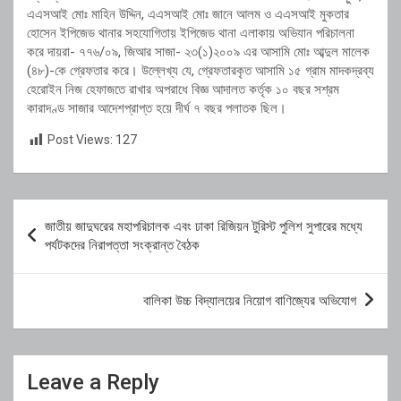
এএসআই মোঃ মাহিন উদ্দিন, এএসআই মোঃ জানে আলম ও এএসআই মুকতার
হোসেন ইপিজেড থানার সহযোগিতায় ইপিজেড থানা এলাকায় অভিযান পরিচালনা
করে দায়রা- ৭৭৬/০৯, জিআর সাজা- ২৩(১)২০০৯ এর আসামি মোঃ আব্দুল মালেক
(৪৮)-কে গ্রেফতার করে। উল্লেখ্য যে, গ্রেফতারকৃত আসামি ১৫ গ্রাম মাদকদ্রব্য
হেরোইন নিজ হেফাজতে রাখার অপরাধে বিজ্ঞ আদালত কর্তৃক ১০ বছর সশ্রম
কারাদণ্ড সাজার আদেশপ্রাপ্ত হয়ে দীর্ঘ ৭ বছর পলাতক ছিল।
Post Views:
127
Post
জাতীয় জাদুঘরের মহাপরিচালক এবং ঢাকা রিজিয়ন টুরিস্ট পুলিশ সুপারের মধ্যে
navigation
পর্যটকদের নিরাপত্তা সংক্রান্ত বৈঠক
বালিকা উচ্চ বিদ্যালয়ের নিয়োগ বাণিজ্যের অভিযোগ
Leave a Reply