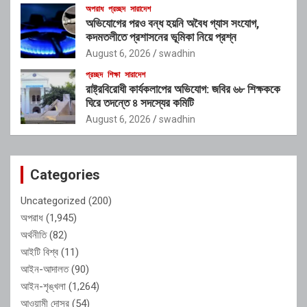
অপরাধ
প্রচ্ছদ
সারাদেশ
অভিযোগের পরও বন্ধ হয়নি অবৈধ গ্যাস সংযোগ,
কদমতলীতে প্রশাসনের ভূমিকা নিয়ে প্রশ্ন
August 6, 2026
swadhin
প্রচ্ছদ
শিক্ষা
সারাদেশ
রাষ্ট্রবিরোধী কার্যকলাপের অভিযোগ: জবির ৬৮ শিক্ষককে
ঘিরে তদন্তে ৪ সদস্যের কমিটি
August 6, 2026
swadhin
Categories
Uncategorized
(200)
অপরাধ
(1,945)
অর্থনীতি
(82)
আইটি বিশ্ব
(11)
আইন-আদালত
(90)
আইন-শৃঙ্খলা
(1,264)
আওয়ামী দোসর
(54)