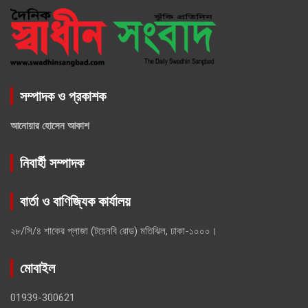
সম্পাদক ও প্রকাশক
আনোয়ার হোসেন আকাশ
নিবার্হী সম্পাদক
বার্তা ও বাণিজ্যিক কার্যালয়
২৮/সি/৪ শাকের প্লাজা (টয়েনবি রোড) মতিঝিল, ঢাকা-১০০০।
মোবাইল
01939-300621