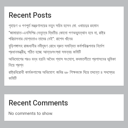
Recent Posts
গৃহায়ণ ও গণপূর্ত মন্ত্রণালয়ের নতুন সচিব হলেন মো. ওবায়দুর রহমান
“জামায়াত-এনসিপির নেতৃত্বে দ্বিতীয় কোনো গণঅভ্যুত্থান হবে না, রাষ্ট্র
পরিচালনার যোগ্যতাও তাদের নেই”: রাশেদ খাঁনের
বুড়িগঙ্গাসহ রাজধানীর নদীদূষণ রোধে দ্রুত সমন্বিত কর্মপরিকল্পনার নির্দেশ
প্রধানমন্ত্রীর, গঠিত হচ্ছে আন্তঃসংস্থা সমন্বয় কমিটি
অভিযোগের পরও বন্ধ হয়নি অবৈধ গ্যাস সংযোগ, কদমতলীতে প্রশাসনের ভূমিকা
নিয়ে প্রশ্ন
রাষ্ট্রবিরোধী কার্যকলাপের অভিযোগ: জবির ৬৮ শিক্ষককে ঘিরে তদন্তে ৪ সদস্যের
কমিটি
Recent Comments
No comments to show.