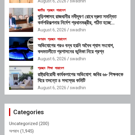
August 6, 2026
swadhin
জাতীয়
প্রচ্ছদ
সারাদেশ
বুড়িগঙ্গাসহ রাজধানীর নদীদূষণ রোধে দ্রুত সমন্বিত
কর্মপরিকল্পনার নির্দেশ প্রধানমন্ত্রীর, গঠিত হচ্ছে
আন্তঃসংস্থা সমন্বয় কমিটি
August 6, 2026
swadhin
অপরাধ
প্রচ্ছদ
সারাদেশ
অভিযোগের পরও বন্ধ হয়নি অবৈধ গ্যাস সংযোগ,
কদমতলীতে প্রশাসনের ভূমিকা নিয়ে প্রশ্ন
August 6, 2026
swadhin
প্রচ্ছদ
শিক্ষা
সারাদেশ
রাষ্ট্রবিরোধী কার্যকলাপের অভিযোগ: জবির ৬৮ শিক্ষককে
ঘিরে তদন্তে ৪ সদস্যের কমিটি
August 6, 2026
swadhin
Categories
Uncategorized
(200)
অপরাধ
(1,945)