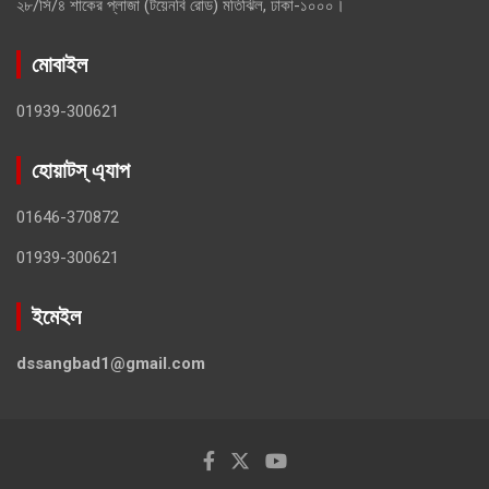
২৮/সি/৪ শাকের প্লাজা (টয়েনবি রোড) মতিঝিল, ঢাকা-১০০০।
মোবাইল
01939-300621
হোয়াটস্ এ্যাপ
01646-370872
01939-300621
ইমেইল
dssangbad1@gmail.com