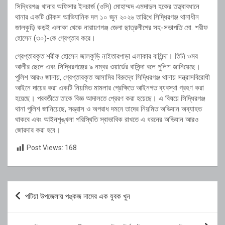
সিদ্ধিরগঞ্জ থানার অফিসার ইনচার্জ (ওসি) মোহাম্মদ এমদাদুল হকের তত্ত্বাবধানে
থানার একটি চৌকস আভিযানিক দল ১০ জুন ২০২৬ তারিখে সিদ্ধিরগঞ্জ থানাধীন
জালকুড়ি কড়ই এলাকা থেকে নারায়ণগঞ্জ জেলা ছাত্রলীগের সহ-সভাপতি মো. শরীফ
হোসেন (৩০)-কে গ্রেপ্তার করে।
গ্রেপ্তারকৃত শরীফ হোসেন জালকুড়ি নাইতারপাড়া এলাকার বাসিন্দা। তিনি ওমর
আলীর ছেলে এবং সিদ্ধিরগঞ্জের ৯ নম্বর ওয়ার্ডের বাসিন্দা বলে পুলিশ জানিয়েছে।
পুলিশ আরও জানায়, গ্রেপ্তারকৃত আসামির বিরুদ্ধে সিদ্ধিরগঞ্জ থানায় সন্ত্রাসবিরোধী
আইনে দায়ের করা একটি নিয়মিত মামলার প্রেক্ষিতে আইনগত ব্যবস্থা গ্রহণ করা
হয়েছে। পরবর্তীতে তাকে বিজ্ঞ আদালতে প্রেরণ করা হয়েছে। এ বিষয়ে সিদ্ধিরগঞ্জ
থানা পুলিশ জানিয়েছে, সন্ত্রাস ও অপরাধ দমনে তাদের নিয়মিত অভিযান অব্যাহত
থাকবে এবং আইনশৃঙ্খলা পরিস্থিতি স্বাভাবিক রাখতে এ ধরনের অভিযান আরও
জোরদার করা হবে।
Post Views:
168
Post
পটিয়া উপজেলায় পঙ্কজ নামের এক যুবক খুন
navigation