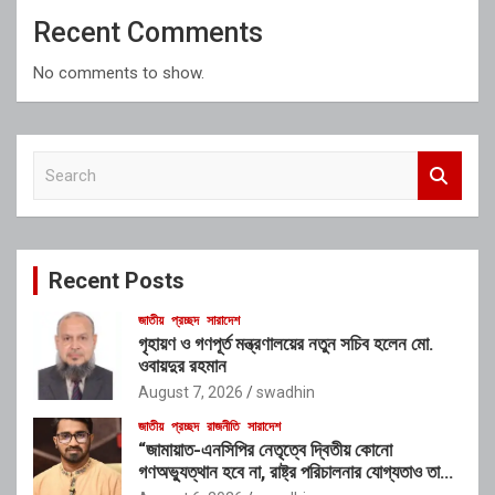
Recent Comments
No comments to show.
S
e
a
r
c
Recent Posts
h
জাতীয়
প্রচ্ছদ
সারাদেশ
গৃহায়ণ ও গণপূর্ত মন্ত্রণালয়ের নতুন সচিব হলেন মো.
ওবায়দুর রহমান
August 7, 2026
swadhin
জাতীয়
প্রচ্ছদ
রাজনীতি
সারাদেশ
“জামায়াত-এনসিপির নেতৃত্বে দ্বিতীয় কোনো
গণঅভ্যুত্থান হবে না, রাষ্ট্র পরিচালনার যোগ্যতাও তাদের
নেই”: রাশেদ খাঁনের