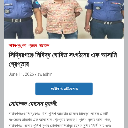
আইন-শৃঙ্খলা
প্রচ্ছদ
সারাদেশ
সিদ্ধিরগঞ্জে নিষিদ্ধ ঘোষিত সংগঠনের এক আসামি
গ্রেপ্তার
June 11, 2026
swadhin
ফটোকার্ড ডাউনলোড
মোহাম্মদ হোসেন হ্যাপী:
নারায়ণগঞ্জের সিদ্ধিরগঞ্জ থানা পুলিশ অভিযান চালিয়ে নিষিদ্ধ ঘোষিত একটি
সংগঠনের মামলার এক আসামিকে গ্রেপ্তার করেছে। পুলিশ সূত্রে জানা গেছে,
নারায়ণগঞ্জ জেলার পুলিশ সুপার মোহাম্মদ মিজানুর রহমান মুন্সীর নির্দেশনায় এবং