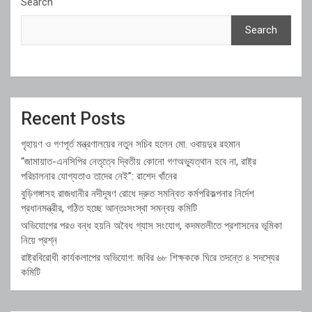
Search
Search
Recent Posts
গৃহায়ণ ও গণপূর্ত মন্ত্রণালয়ের নতুন সচিব হলেন মো. ওবায়দুর রহমান
“জামায়াত-এনসিপির নেতৃত্বে দ্বিতীয় কোনো গণঅভ্যুত্থান হবে না, রাষ্ট্র
পরিচালনার যোগ্যতাও তাদের নেই”: রাশেদ খাঁনের
বুড়িগঙ্গাসহ রাজধানীর নদীদূষণ রোধে দ্রুত সমন্বিত কর্মপরিকল্পনার নির্দেশ
প্রধানমন্ত্রীর, গঠিত হচ্ছে আন্তঃসংস্থা সমন্বয় কমিটি
অভিযোগের পরও বন্ধ হয়নি অবৈধ গ্যাস সংযোগ, কদমতলীতে প্রশাসনের ভূমিকা
নিয়ে প্রশ্ন
রাষ্ট্রবিরোধী কার্যকলাপের অভিযোগ: জবির ৬৮ শিক্ষককে ঘিরে তদন্তে ৪ সদস্যের
কমিটি