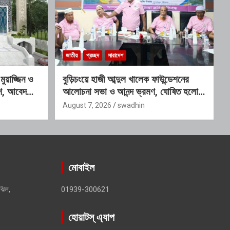
জাতীয়
প্রচ্ছদ
সারাদেশ
য়াজ্জিন ও
বুড়িচংয়ে হাজী আব্দুল খালেক ফাউন্ডেশনের
কাশ, আবেদনের
আলোচনা সভা ও আনন্দ ভ্রমণ, ঘোষিত হলো
নতুন কার্যনির্বাহী কমিটি
August 7, 2026
swadhin
মোবাইল
ঝিল,
01939-300621
হোয়াটস্ এ্যাপ