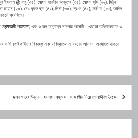
নুর ইসলাম @ বাবু (৩৫), মোসাঃ পারভীন আক্তার (৩৫), মোসাঃ সুমি (২৬), মিঠুন
ত জাহান (৫০), মোঃ নুরুল হুদা (৪২), লিমা (৩০), স্বপন (৪০), আশিক (২৩), জাহিদ
কর্ডে সংরক্ষিত।
গ্রেফতারী পরোয়ানা
, এবং ৬ জন অন্যান্য মামলার আসামী। এছাড়া অভিযানকালে ৩
 চোর ও ছিনতাইকারীদের বিরুদ্ধে এবং ভবিষ্যতেও এ ধরনের অভিযান অব্যাহত থাকবে,
কক্সবাজারের উন্নয়ন: সমস্যা-সম্ভাবনা ও করণীয় নিয়ে গোলটেবিল বৈঠক