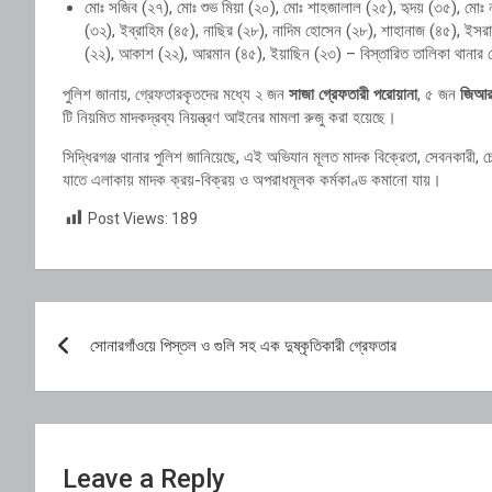
মোঃ সজিব (২৭), মোঃ শুভ মিয়া (২০), মোঃ শাহজালাল (২৫), হৃদয় (৩৫), মোঃ 
(৩২), ইব্রাহিম (৪৫), নাছির (২৮), নাদিম হোসেন (২৮), শাহানাজ (৪৫), ইসরা
(২২), আকাশ (২২), আরমান (৪৫), ইয়াছিন (২৩) – বিস্তারিত তালিকা থানার রে
পুলিশ জানায়, গ্রেফতারকৃতদের মধ্যে ২ জন
সাজা গ্রেফতারী পরোয়ানা
, ৫ জন
জিআর 
টি নিয়মিত মাদকদ্রব্য নিয়ন্ত্রণ আইনের মামলা রুজু করা হয়েছে।
সিদ্ধিরগঞ্জ থানার পুলিশ জানিয়েছে, এই অভিযান মূলত মাদক বিক্রেতা, সেবনকারী,
যাতে এলাকায় মাদক ক্রয়-বিক্রয় ও অপরাধমূলক কর্মকাণ্ড কমানো যায়।
Post Views:
189
Post
সোনারগাঁওয়ে পিস্তল ও গুলি সহ এক দুষ্কৃতিকারী গ্রেফতার
navigation
Leave a Reply