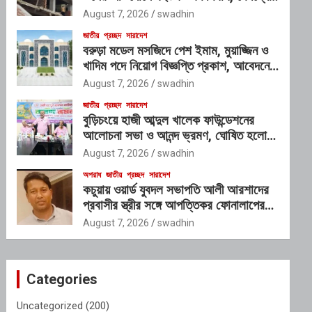
প্রভাবশালী চক্রের যোগসাজশের প্রশ্ন
August 7, 2026
swadhin
জাতীয়
প্রচ্ছদ
সারাদেশ
বরুড়া মডেল মসজিদে পেশ ইমাম, মুয়াজ্জিন ও
খাদিম পদে নিয়োগ বিজ্ঞপ্তি প্রকাশ, আবেদনের
শেষ সময় ১০ আগস্ট
August 7, 2026
swadhin
জাতীয়
প্রচ্ছদ
সারাদেশ
বুড়িচংয়ে হাজী আব্দুল খালেক ফাউন্ডেশনের
আলোচনা সভা ও আনন্দ ভ্রমণ, ঘোষিত হলো
নতুন কার্যনির্বাহী কমিটি
August 7, 2026
swadhin
অপরাধ
জাতীয়
প্রচ্ছদ
সারাদেশ
কচুয়ায় ওয়ার্ড যুবদল সভাপতি আলী আরশাদের
প্রবাসীর স্ত্রীর সঙ্গে আপত্তিকর ফোনালাপের
অডিও ভাইরাল; শাস্তির দাবি এলাকাবাসীর
August 7, 2026
swadhin
Categories
Uncategorized
(200)