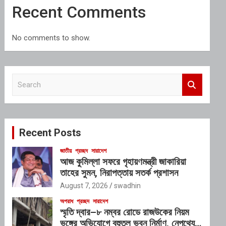
Recent Comments
No comments to show.
S
e
a
r
c
Recent Posts
h
জাতীয়
প্রচ্ছদ
সারাদেশ
আজ কুমিল্লা সফরে গৃহায়ণমন্ত্রী জাকারিয়া
তাহের সুমন, নিরাপত্তায় সতর্ক প্রশাসন
August 7, 2026
swadhin
অপরাধ
প্রচ্ছদ
সারাদেশ
স্মৃতি দ্বার–৮ নম্বর রোডে রাজউকের নিয়ম
ভঙ্গের অভিযোগে বহুতল ভবন নির্মাণ, নেপথ্যে