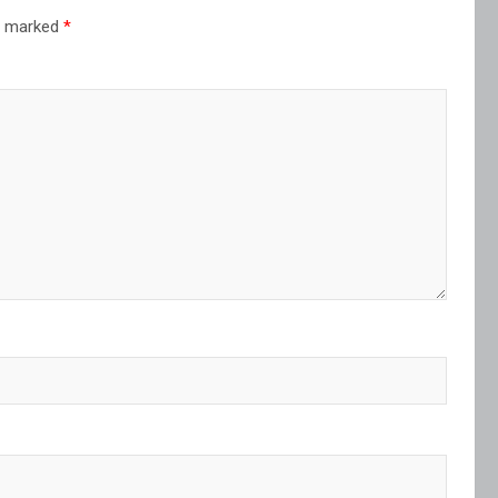
re marked
*