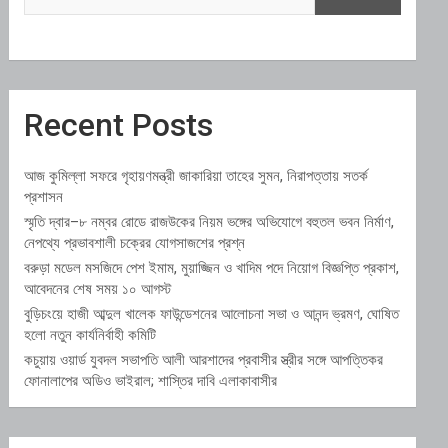
Recent Posts
আজ কুমিল্লা সফরে গৃহায়ণমন্ত্রী জাকারিয়া তাহের সুমন, নিরাপত্তায় সতর্ক
প্রশাসন
স্মৃতি দ্বার–৮ নম্বর রোডে রাজউকের নিয়ম ভঙ্গের অভিযোগে বহুতল ভবন নির্মাণ,
নেপথ্যে প্রভাবশালী চক্রের যোগসাজশের প্রশ্ন
বরুড়া মডেল মসজিদে পেশ ইমাম, মুয়াজ্জিন ও খাদিম পদে নিয়োগ বিজ্ঞপ্তি প্রকাশ,
আবেদনের শেষ সময় ১০ আগস্ট
বুড়িচংয়ে হাজী আব্দুল খালেক ফাউন্ডেশনের আলোচনা সভা ও আনন্দ ভ্রমণ, ঘোষিত
হলো নতুন কার্যনির্বাহী কমিটি
কচুয়ায় ওয়ার্ড যুবদল সভাপতি আলী আরশাদের প্রবাসীর স্ত্রীর সঙ্গে আপত্তিকর
ফোনালাপের অডিও ভাইরাল; শাস্তির দাবি এলাকাবাসীর