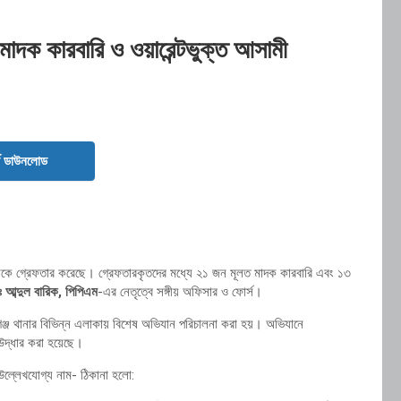
মাদক কারবারি ও ওয়ারেন্টভুক্ত আসামী
ড ডাউনলোড
সামীকে গ্রেফতার করেছে। গ্রেফতারকৃতদের মধ্যে ২১ জন মূলত মাদক কারবারি এবং ১৩
 আব্দুল বারিক, পিপিএম
-এর নেতৃত্বে সঙ্গীয় অফিসার ও ফোর্স।
িরগঞ্জ থানার বিভিন্ন এলাকায় বিশেষ অভিযান পরিচালনা করা হয়। অভিযানে
দ্ধার করা হয়েছে।
 উল্লেখযোগ্য নাম- ঠিকানা হলো: