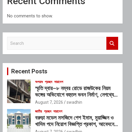
Recent Comments
No comments to show.
S
e
a
r
c
Recent Posts
h
অপরাধ
প্রচ্ছদ
সারাদেশ
স্মৃতি দ্বার–৮ নম্বর রোডে রাজউকের নিয়ম
ভঙ্গের অভিযোগে বহুতল ভবন নির্মাণ, নেপথ্যে
প্রভাবশালী চক্রের যোগসাজশের প্রশ্ন
August 7, 2026
swadhin
জাতীয়
প্রচ্ছদ
সারাদেশ
বরুড়া মডেল মসজিদে পেশ ইমাম, মুয়াজ্জিন ও
খাদিম পদে নিয়োগ বিজ্ঞপ্তি প্রকাশ, আবেদনের
শেষ সময় ১০ আগস্ট
August 7, 2026
swadhin