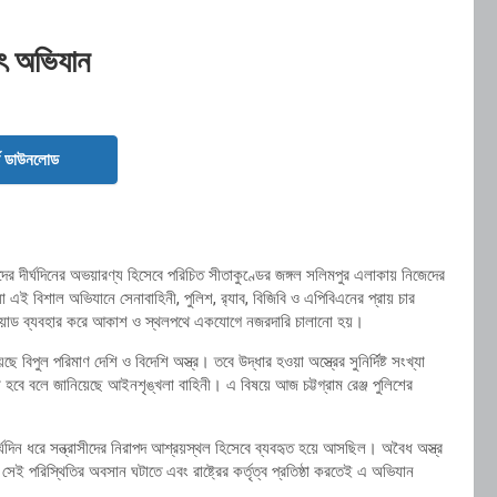
হৎ অভিযান
ড ডাউনলোড
ীদের দীর্ঘদিনের অভয়ারণ্য হিসেবে পরিচিত সীতাকুণ্ডের জঙ্গল সলিমপুর এলাকায় নিজেদের
া এই বিশাল অভিযানে সেনাবাহিনী, পুলিশ, র‌্যাব, বিজিবি ও এপিবিএনের প্রায় চার
কোয়াড ব্যবহার করে আকাশ ও স্থলপথে একযোগে নজরদারি চালানো হয়।
ুল পরিমাণ দেশি ও বিদেশি অস্ত্র। তবে উদ্ধার হওয়া অস্ত্রের সুনির্দিষ্ট সংখ্যা
 হবে বলে জানিয়েছে আইনশৃঙ্খলা বাহিনী। এ বিষয়ে আজ চট্টগ্রাম রেঞ্জ পুলিশের
ীর্ঘদিন ধরে সন্ত্রাসীদের নিরাপদ আশ্রয়স্থল হিসেবে ব্যবহৃত হয়ে আসছিল। অবৈধ অস্ত্র
েই পরিস্থিতির অবসান ঘটাতে এবং রাষ্ট্রের কর্তৃত্ব প্রতিষ্ঠা করতেই এ অভিযান