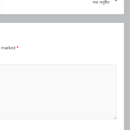
সভা অনুষ্ঠিত
re marked
*