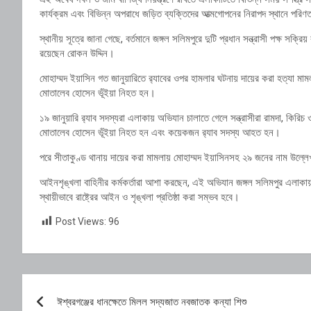
কার্যক্রম এবং বিভিন্ন অপরাধে জড়িত ব্যক্তিদের আত্মগোপনের নিরাপদ স্থানে পরি
স্থানীয় সূত্রে জানা গেছে, বর্তমানে জঙ্গল সলিমপুরে দুটি প্রধান সন্ত্রাসী পক্ষ সক
রয়েছেন রোকন উদ্দিন।
মোহাম্মদ ইয়াসিন গত জানুয়ারিতে র‌্যাবের ওপর হামলার ঘটনায় দায়ের করা হত্যা ম
মোতালেব হোসেন ভূঁইয়া নিহত হন।
১৯ জানুয়ারি র‌্যাব সদস্যরা এলাকায় অভিযান চালাতে গেলে সন্ত্রাসীরা রামদা, কির
মোতালেব হোসেন ভূঁইয়া নিহত হন এবং কয়েকজন র‌্যাব সদস্য আহত হন।
পরে সীতাকুণ্ড থানায় দায়ের করা মামলায় মোহাম্মদ ইয়াসিনসহ ২৯ জনের নাম উল
আইনশৃঙ্খলা বাহিনীর কর্মকর্তারা আশা করছেন, এই অভিযান জঙ্গল সলিমপুর এলাকায় দীর্
স্থায়ীভাবে রাষ্ট্রের আইন ও শৃঙ্খলা প্রতিষ্ঠা করা সম্ভব হবে।
Post Views:
96
Post
ঈশ্বরগঞ্জের ধানক্ষেতে মিলল সদ্যজাত নবজাতক কন্যা শিশু