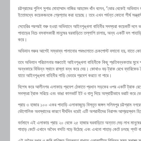
চট্টগ্রামের পুলিশ সুপার মোহাম্মাদ নাজির আহমেদ খাঁন বলেন, “ভোর থেকেই অভিযা
ইতোমধ্যে কয়েকজনকে গ্রেপ্তার করা হয়েছে। তবে এখন পর্যন্ত কোনো শীর্ষ সন্ত্রাসী 
সেহেরির পরপরই শুরু হওয়া অভিযানে আইনশৃঙ্খলা বাহিনীর সদস্যরা কয়েকটি দলে
পাহাড়ের নিচে বসবাসকারী মানুষের ঘরবাড়িতে তল্লাশি চালায়, অন্য একটি দল পাহাড়ি প
করে।
অভিযান শুরুর আগেই সম্ভাব্য পালানোর পথগুলোতে চেকপোস্ট বসানো হয়, যাতে কোনো
তবে অভিযান পরিচালনার শুরুতেই আইনশৃঙ্খলা বাহিনীকে কিছু প্রতিবন্ধকতার মুখে প
অন্ধকারে বিভিন্ন স্থানে রাস্তা বন্ধ করে দেয়। কোথাও বড় ট্রাক রেখে ব্যারিকেড ত
যাতে আইনশৃঙ্খলা বাহিনীর গাড়ি ভেতরে প্রবেশ করতে না পারে।
বিশেষ করে আলীনগর এলাকায় প্রবেশ ঠেকাতে প্রধান সড়কের ওপর একটি ট্রাক রেখে
সদস্যরা ট্রাক সরিয়ে এবং ভাঙা কালভার্ট ইট ও বালু দিয়ে অস্থায়ীভাবে ভরাট করে 
প্রায় ৩ হাজার ১০০ একর পাহাড়ি এলাকাজুড়ে বিস্তৃত জঙ্গল সলিমপুর চট্টগ্রাম নগরে
ভৌগোলিক অবস্থানের কারণে দীর্ঘদিন ধরেই এটি অপরাধীদের নিরাপদ আশ্রয়স্থল হি
বর্তমানে এই এলাকায় প্রায় ২০ থেকে ২৫ হাজার ঘরবাড়িতে অন্তত দেড় লাখ মানুষের
পাহাড় কেটে এখানে অবৈধ বসতি গড়ে উঠেছে এবং এখনো পাহাড় কেটে চলছে প্লট ব
এই অবৈধ দখল ও জমি বাণিজ্য নিয়ন্ত্রণে রাখতে এলাকাটিতে বিভিন্ন সময় সশস্ত্র সন্ত্র