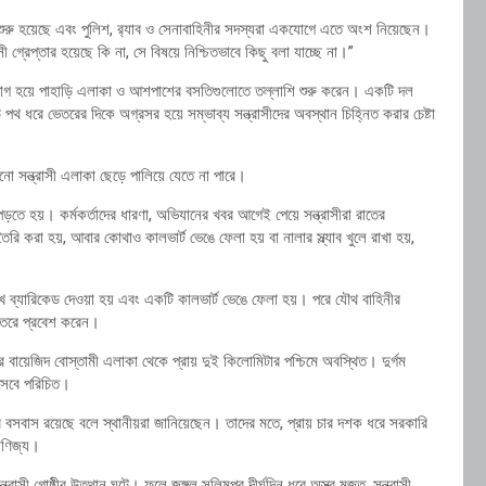
ন শুরু হয়েছে এবং পুলিশ, র‌্যাব ও সেনাবাহিনীর সদস্যরা একযোগে এতে অংশ নিয়েছেন।
গ্রেপ্তার হয়েছে কি না, সে বিষয়ে নিশ্চিতভাবে কিছু বলা যাচ্ছে না।”
 ভাগ হয়ে পাহাড়ি এলাকা ও আশপাশের বসতিগুলোতে তল্লাশি শুরু করেন। একটি দল
থ ধরে ভেতরের দিকে অগ্রসর হয়ে সম্ভাব্য সন্ত্রাসীদের অবস্থান চিহ্নিত করার চেষ্টা
 সন্ত্রাসী এলাকা ছেড়ে পালিয়ে যেতে না পারে।
ড়তে হয়। কর্মকর্তাদের ধারণা, অভিযানের খবর আগেই পেয়ে সন্ত্রাসীরা রাতের
ৈরি করা হয়, আবার কোথাও কালভার্ট ভেঙে ফেলা হয় বা নালার স্ল্যাব খুলে রাখা হয়,
 ব্যারিকেড দেওয়া হয় এবং একটি কালভার্ট ভেঙে ফেলা হয়। পরে যৌথ বাহিনীর
ভেতরে প্রবেশ করেন।
র বায়েজিদ বোস্তামী এলাকা থেকে প্রায় দুই কিলোমিটার পশ্চিমে অবস্থিত। দুর্গম
সেবে পরিচিত।
 বসবাস রয়েছে বলে স্থানীয়রা জানিয়েছেন। তাদের মতে, প্রায় চার দশক ধরে সরকারি
াণিজ্য।
াসী গোষ্ঠীর উত্থান ঘটে। ফলে জঙ্গল সলিমপুর দীর্ঘদিন ধরে অস্ত্র মজুত, সন্ত্রাসী