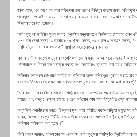
জানা গেছে, এর আগে চার দফা পরিকল্পনা করা হলেও বিভিন্ন কারণে জঙ্গল সলিমপুরে 
প্রস্তুতি নিয়ে এই অভিযান চালানো হয়। অভিযানের অংশ হিসেবে এলাকায় স্থায়ীভাবে আ
সিদ্ধান্ত নেওয়া হয়েছে।
আইনশৃঙ্খলা বাহিনীর সূত্র জানায়, স্বরাষ্ট্র মন্ত্রণালয়ের নির্দেশনায় সোমবার ভ
৫৫০ জন সেনা সদস্য, ১ হাজার ৮০০ পুলিশ সদস্য, ৩৩০ জন এপিবিএন সদস্য, ৪০০
চারটি সাঁজোয়া যানসহ বড় একটি সামরিক বহর মোতায়েন করা হয়।
সকাল ১০টার পর থেকে ড্রোন ও হেলিকপ্টারের মাধ্যমে আকাশপথে নজরদারি আরও জোরদ
গোলাবারুদ বা বিস্ফোরক শনাক্ত করতে ডগ স্কোয়াডও ব্যবহার করা হয়। অভিযানে 
অভিযান চলাকালে চট্টগ্রামে কর্মরত সাংবাদিকেরা জঙ্গল সলিমপুরে প্রবেশ করতে চাই
বায়েজিদ লিংক রোডে জঙ্গল সলিমপুরের প্রবেশমুখে সাংবাদিকদের সঙ্গে কথা বলেন পুল
তিনি বলেন, “সন্ত্রাসীদের আস্তানা গুঁড়িয়ে দেওয়া এবং অবৈধ অস্ত্র উদ্ধারের ল
হয়েছে এবং অস্ত্রও উদ্ধার হয়েছে। তবে অভিযান শেষ হলে বিস্তারিত তথ্য জানান
অন্যদিকে স্থানীয়দের কাছে ‘ছিন্নমূল মুখ’ নামে পরিচিত স্থানে দাঁড়িয়ে দুপুরে সাং
বলেন, “জঙ্গল সলিমপুর দীর্ঘদিন ধরে রাষ্ট্রের ভেতরে যেন আরেকটি রাষ্ট্র হয়ে উঠেছি
অভিযান পরিচালনা করা হচ্ছে।”
তিনি আরও জানান, অভিযানের পর এলাকায় আইনশৃঙ্খলা পরিস্থিতি স্থিতিশীল রাখতে স্