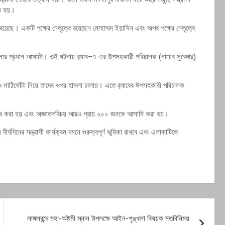
ণত হয়।
্রিয় রয়েছে। একটি পক্ষের নেতৃত্বে রয়েছেন মোহাম্মদ ইয়াসিন এবং অপর পক্ষের নেতৃত্বে
ামলার প্রধান আসামি। ওই ঘটনায় র‌্যাব–৭ এর উপসহকারী পরিচালক (নায়েব সুবেদার)
িচ ও লাঠিসোঁটা নিয়ে তাদের ওপর হামলা চালায়। এতে র‌্যাবের উপসহকারী পরিচালক
্লেখ করা হয় এবং অজ্ঞাতপরিচয় আরও প্রায় ২০০ জনকে আসামি করা হয়।
ঘদিনের সন্ত্রাসী কার্যক্রম দমনে গুরুত্বপূর্ণ ভূমিকা রাখবে এবং এলাকাটিতে
লাঙ্গলবন্দে মহা-অষ্টমী স্নান উপলক্ষে আইন-শৃঙ্খলা বিষয়ক মতবিনিময়