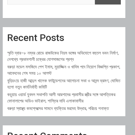
Recent Posts
স্মৃতি দ্বার–৮ নম্বর রোডে রাজউকের নিয়ম ভঙ্গের অভিযোগে বহুতল ভবন নির্মাণ,
নেপথ্যে প্রভাবশালী চক্রের যোগসাজশের প্রশ্ন
বরুড়া মডেল মসজিদে পেশ ইমাম, মুয়াজ্জিন ও খাদিম পদে নিয়োগ বিজ্ঞপ্তি প্রকাশ,
আবেদনের শেষ সময় ১০ আগস্ট
বুড়িচংয়ে হাজী আব্দুল খালেক ফাউন্ডেশনের আলোচনা সভা ও আনন্দ ভ্রমণ, ঘোষিত
হলো নতুন কার্যনির্বাহী কমিটি
কচুয়ায় ওয়ার্ড যুবদল সভাপতি আলী আরশাদের প্রবাসীর স্ত্রীর সঙ্গে আপত্তিকর
ফোনালাপের অডিও ভাইরাল; শাস্তির দাবি এলাকাবাসীর
বরুড়া স্বাস্থ্য কমপ্লেক্সের সামনে ব্যক্তির মরদেহ উদ্ধার, পরিচয় শনাক্ত