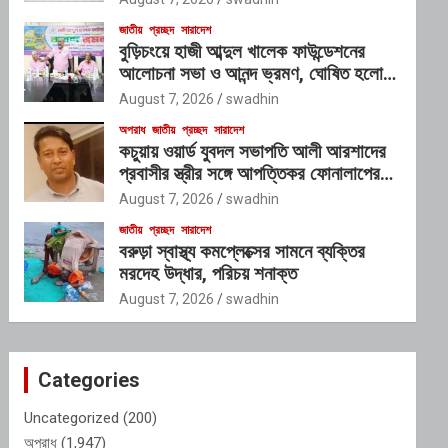
জাতীয়
প্রচ্ছদ
সারাদেশ
বুড়িচংয়ে হাজী আব্দুল খালেক ফাউন্ডেশনের
আলোচনা সভা ও আনন্দ ভ্রমণ, ঘোষিত হলো
নতুন কার্যনির্বাহী কমিটি
August 7, 2026
swadhin
অপরাধ
জাতীয়
প্রচ্ছদ
সারাদেশ
কচুয়ায় ওয়ার্ড যুবদল সভাপতি আলী আরশাদের
প্রবাসীর স্ত্রীর সঙ্গে আপত্তিকর ফোনালাপের
অডিও ভাইরাল; শাস্তির দাবি এলাকাবাসীর
August 7, 2026
swadhin
জাতীয়
প্রচ্ছদ
সারাদেশ
বরুড়া স্বাস্থ্য কমপ্লেক্সের সামনে ব্যক্তির
মরদেহ উদ্ধার, পরিচয় শনাক্ত
August 7, 2026
swadhin
Categories
Uncategorized
(200)
অপরাধ
(1,947)