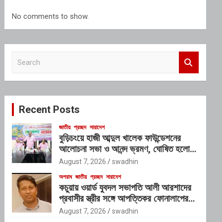
No comments to show.
S
e
a
r
c
Recent Posts
h
জাতীয়
প্রচ্ছদ
সারাদেশ
বুড়িচংয়ে হাজী আব্দুল খালেক ফাউন্ডেশনের
আলোচনা সভা ও আনন্দ ভ্রমণ, ঘোষিত হলো
নতুন কার্যনির্বাহী কমিটি
August 7, 2026
swadhin
অপরাধ
জাতীয়
প্রচ্ছদ
সারাদেশ
কচুয়ায় ওয়ার্ড যুবদল সভাপতি আলী আরশাদের
প্রবাসীর স্ত্রীর সঙ্গে আপত্তিকর ফোনালাপের
অডিও ভাইরাল; শাস্তির দাবি এলাকাবাসীর
August 7, 2026
swadhin