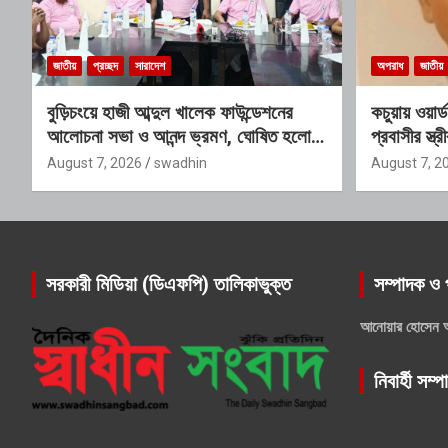
জাতীয়
প্রচ্ছদ
সারাদেশ
অপরাধ
জাতীয়
বুড়িচংয়ে হাজী আব্দুল খালেক ফাউন্ডেশনের
কচুয়ায় ওয়ার
আলোচনা সভা ও আনন্দ ভ্রমণ, ঘোষিত হলো
প্রবাসীর স্ত
নতুন কার্যনির্বাহী কমিটি
অডিও ভাইরাল
August 7, 2026
swadhin
August 7, 2
সরকারী মিডিয়া (ডিএফপি) তালিকাভুক্ত
সম্পাদক ও 
আনোয়ার হোসেন 
নিবার্হী সম্