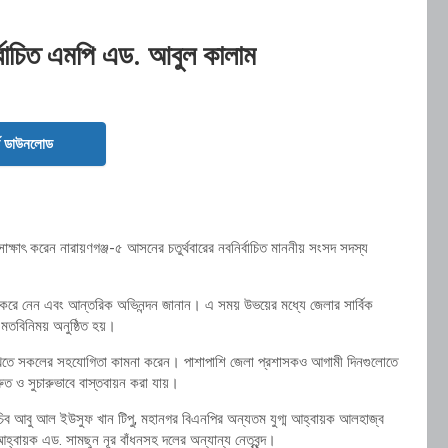
র্বাচিত এমপি এড. আবুল কালাম
ড ডাউনলোড
ক্ষাৎ করেন নারায়ণগঞ্জ-৫ আসনের চতুর্থবারের নবনির্বাচিত মাননীয় সংসদ সদস্য
ণ করে নেন এবং আন্তরিক অভিনন্দন জানান। এ সময় উভয়ের মধ্যে জেলার সার্বিক
 মতবিনিময় অনুষ্ঠিত হয়।
 রাখতে সকলের সহযোগিতা কামনা করেন। পাশাপাশি জেলা প্রশাসকও আগামী দিনগুলোতে
রুত ও সুচারুভাবে বাস্তবায়ন করা যায়।
চিব আবু আল ইউসুফ খান টিপু, মহানগর বিএনপির অন্যতম যুগ্ম আহ্বায়ক আলহাজ্ব
বায়ক এড. সামছুন নূর বাঁধনসহ দলের অন্যান্য নেতৃবৃন্দ।