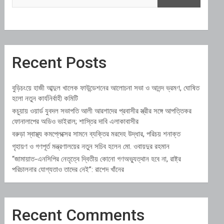
Recent Posts
বুড়িচংয়ে হাজী আব্দুল খালেক ফাউন্ডেশনের আলোচনা সভা ও আনন্দ ভ্রমণ, ঘোষিত
হলো নতুন কার্যনির্বাহী কমিটি
কচুয়ায় ওয়ার্ড যুবদল সভাপতি আলী আরশাদের প্রবাসীর স্ত্রীর সঙ্গে আপত্তিকর
ফোনালাপের অডিও ভাইরাল; শাস্তির দাবি এলাকাবাসীর
বরুড়া স্বাস্থ্য কমপ্লেক্সের সামনে ব্যক্তির মরদেহ উদ্ধার, পরিচয় শনাক্ত
গৃহায়ণ ও গণপূর্ত মন্ত্রণালয়ের নতুন সচিব হলেন মো. ওবায়দুর রহমান
“জামায়াত-এনসিপির নেতৃত্বে দ্বিতীয় কোনো গণঅভ্যুত্থান হবে না, রাষ্ট্র
পরিচালনার যোগ্যতাও তাদের নেই”: রাশেদ খাঁনের
Recent Comments