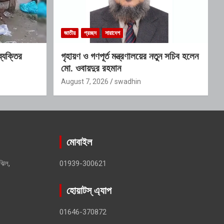
জাতীয়
প্রচ্ছদ
সারাদেশ
ব্যক্তির
গৃহায়ণ ও গণপূর্ত মন্ত্রণালয়ের নতুন সচিব হলেন
মো. ওবায়দুর রহমান
August 7, 2026
swadhin
মোবাইল
ঝিল,
01939-300621
হোয়াটস্ এ্যাপ
01646-370872