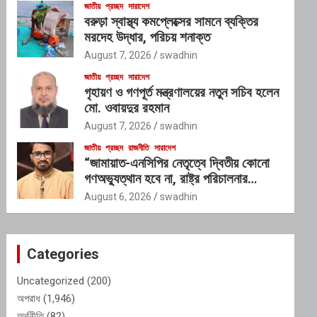
জাতীয়
প্রচ্ছদ
সারাদেশ
বরুড়া স্বাস্থ্য কমপ্লেক্সের সামনে ব্যক্তির
মরদেহ উদ্ধার, পরিচয় শনাক্ত
August 7, 2026
swadhin
জাতীয়
প্রচ্ছদ
সারাদেশ
গৃহায়ণ ও গণপূর্ত মন্ত্রণালয়ের নতুন সচিব হলেন
মো. ওবায়দুর রহমান
August 7, 2026
swadhin
জাতীয়
প্রচ্ছদ
রাজনীতি
সারাদেশ
“জামায়াত-এনসিপির নেতৃত্বে দ্বিতীয় কোনো
গণঅভ্যুত্থান হবে না, রাষ্ট্র পরিচালনার
যোগ্যতাও তাদের নেই”: রাশেদ খাঁনের
August 6, 2026
swadhin
Categories
Uncategorized
(200)
অপরাধ
(1,946)
অর্থনীতি
(82)