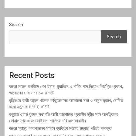
Search
Search
Recent Posts
বরুড়া মডেল মসজিদে পেশ ইমাম, মুয়াজ্জিন ও খাদিম পদে নিয়োগ বিজ্ঞপ্তি প্রকাশ,
আবেদনের শেষ সময় ১০ আগস্ট
বুড়িচংয়ে হাজী আব্দুল খালেক ফাউন্ডেশনের আলোচনা সভা ও আনন্দ ভ্রমণ, ঘোষিত
হলো নতুন কার্যনির্বাহী কমিটি
কচুয়ায় ওয়ার্ড যুবদল সভাপতি আলী আরশাদের প্রবাসীর স্ত্রীর সঙ্গে আপত্তিকর
ফোনালাপের অডিও ভাইরাল; শাস্তির দাবি এলাকাবাসীর
বরুড়া স্বাস্থ্য কমপ্লেক্সের সামনে ব্যক্তির মরদেহ উদ্ধার, পরিচয় শনাক্ত
গৃহায়ণ ও গণপূর্ত মন্ত্রণালয়ের নতুন সচিব হলেন মো. ওবায়দুর রহমান