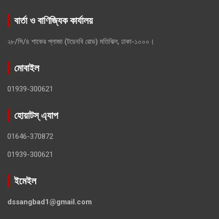
বার্তা ও বাণিজ্যিক কার্যালয়
২৮/সি/৪ শাকের প্লাজা (টয়েনবি রোড) মতিঝিল, ঢাকা-১০০০।
মোবাইল
01939-300621
হোয়াটস্ এ্যাপ
01646-370872
01939-300621
ইমেইল
dssangbad1@gmail.com