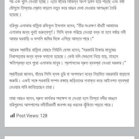
পর এক খুলে নেওয়া হচ্ছে। এতে বাঁধের বিভিন্ন অংশ দুর্বল হয়ে পড়ছে এবং বর্ষা
মৌসুমে তিস্তার স্রোত বাড়লে নতুন করে ভাঙন দেখা দেওয়ার আশঙ্কা তৈরি
হয়েছে।
হরিপুর এলাকার বাসিন্দা রফিকুল ইসলাম বলেন, “তীর সংরক্ষণ বাঁধটি আমাদের
এলাকার জন্য খুবই গুরুত্বপূর্ণ। সিসি ব্লক সরিয়ে নেওয়া বন্ধ না হলে বর্ষায় নদী
আবার ঘরবাড়ি ও ফসলি জমির দিকে এগিয়ে আসতে পারে।”
আরেক স্থানীয় বাসিন্দা মোছাঃ শিউলি বেগম বলেন, “সরকারি টাকায় মানুষের
নিরাপত্তার জন্য ব্লক বসানো হয়েছে। কেউ যদি সেগুলো নিয়ে যায়, তাহলে
ক্ষতিগ্রস্ত হবে পুরো এলাকার মানুষ। প্রশাসনের দ্রুত ব্যবস্থা নেওয়া দরকার।”
স্থানীয়রা জানান, বাঁধের সিসি ব্লক চুরি বা অপসারণ বন্ধে নিয়মিত নজরদারি বাড়ানো
জরুরি। একই সঙ্গে সরকারি সম্পদ রক্ষায় জড়িতদের শনাক্ত করে আইনগত ব্যবস্থা
নেওয়ার দাবি জানিয়েছেন তারা।
তারা আরও বলেন, দ্রুত কার্যকর পদক্ষেপ না নেওয়া হলে তিস্তা নদীর ভাঙনে
হরিপুরসহ আশপাশের নদীতীরবর্তী জনপদ বড় ধরনের ঝুঁকিতে পড়তে পারে।
Post Views:
128