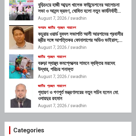
বুড়িচংয়ে হাজী আব্দুল খালেক ফাউন্ডেশনের আলোচনা
সভা ও আনন্দ ভ্রমণ, ঘোষিত হলো নতুন কার্যনির্বাহী
কমিটি
August 7, 2026
swadhin
অপরাধ
জাতীয়
প্রচ্ছদ
সারাদেশ
কচুয়ায় ওয়ার্ড যুবদল সভাপতি আলী আরশাদের প্রবাসীর
স্ত্রীর সঙ্গে আপত্তিকর ফোনালাপের অডিও ভাইরাল;
শাস্তির দাবি এলাকাবাসীর
August 7, 2026
swadhin
জাতীয়
প্রচ্ছদ
সারাদেশ
বরুড়া স্বাস্থ্য কমপ্লেক্সের সামনে ব্যক্তির মরদেহ
উদ্ধার, পরিচয় শনাক্ত
August 7, 2026
swadhin
জাতীয়
প্রচ্ছদ
সারাদেশ
গৃহায়ণ ও গণপূর্ত মন্ত্রণালয়ের নতুন সচিব হলেন মো.
ওবায়দুর রহমান
August 7, 2026
swadhin
Categories