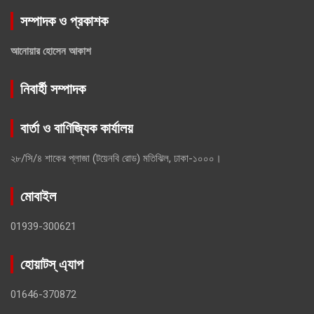
সম্পাদক ও প্রকাশক
আনোয়ার হোসেন আকাশ
নিবার্হী সম্পাদক
বার্তা ও বাণিজ্যিক কার্যালয়
২৮/সি/৪ শাকের প্লাজা (টয়েনবি রোড) মতিঝিল, ঢাকা-১০০০।
মোবাইল
01939-300621
হোয়াটস্ এ্যাপ
01646-370872