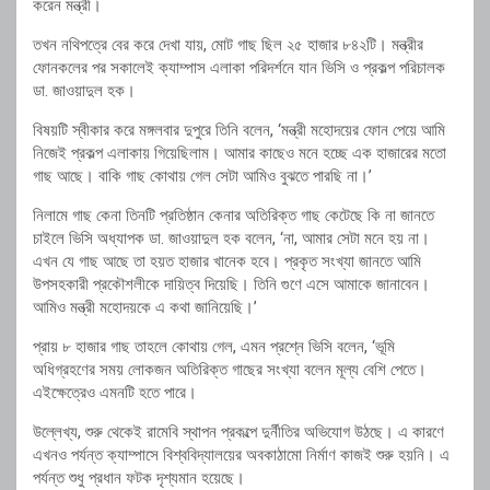
করেন মন্ত্রী।
তখন নথিপত্রে বের করে দেখা যায়, মোট গাছ ছিল ২৫ হাজার ৮৪২টি। মন্ত্রীর
ফোনকলের পর সকালেই ক্যাম্পাস এলাকা পরিদর্শনে যান ভিসি ও প্রকল্প পরিচালক
ডা. জাওয়াদুল হক।
বিষয়টি স্বীকার করে মঙ্গলবার দুপুরে তিনি বলেন, ‘মন্ত্রী মহোদয়ের ফোন পেয়ে আমি
নিজেই প্রকল্প এলাকায় গিয়েছিলাম। আমার কাছেও মনে হচ্ছে এক হাজারের মতো
গাছ আছে। বাকি গাছ কোথায় গেল সেটা আমিও বুঝতে পারছি না।’
নিলামে গাছ কেনা তিনটি প্রতিষ্ঠান কেনার অতিরিক্ত গাছ কেটেছে কি না জানতে
চাইলে ভিসি অধ্যাপক ডা. জাওয়াদুল হক বলেন, ‘না, আমার সেটা মনে হয় না।
এখন যে গাছ আছে তা হয়ত হাজার খানেক হবে। প্রকৃত সংখ্যা জানতে আমি
উপসহকারী প্রকৌশলীকে দায়িত্ব দিয়েছি। তিনি গুণে এসে আমাকে জানাবেন।
আমিও মন্ত্রী মহোদয়কে এ কথা জানিয়েছি।’
প্রায় ৮ হাজার গাছ তাহলে কোথায় গেল, এমন প্রশ্নে ভিসি বলেন, ‘ভূমি
অধিগ্রহণের সময় লোকজন অতিরিক্ত গাছের সংখ্যা বলেন মূল্য বেশি পেতে।
এইক্ষেত্রেও এমনটি হতে পারে।
উল্লেখ্য, শুরু থেকেই রামেবি স্থাপন প্রকল্পে দুর্নীতির অভিযোগ উঠছে। এ কারণে
এখনও পর্যন্ত ক্যাম্পাসে বিশ্ববিদ্যালয়ের অবকাঠামো নির্মাণ কাজই শুরু হয়নি। এ
পর্যন্ত শুধু প্রধান ফটক দৃশ্যমান হয়েছে।