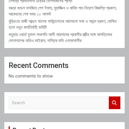
নেপথ্যে প্রভাবশালী চক্রের যোগসাজশের প্রশ্ন
বরুড়া মডেল মসজিদে পেশ ইমাম, মুয়াজ্জিন ও খাদিম পদে নিয়োগ বিজ্ঞপ্তি প্রকাশ,
আবেদনের শেষ সময় ১০ আগস্ট
বুড়িচংয়ে হাজী আব্দুল খালেক ফাউন্ডেশনের আলোচনা সভা ও আনন্দ ভ্রমণ, ঘোষিত
হলো নতুন কার্যনির্বাহী কমিটি
কচুয়ায় ওয়ার্ড যুবদল সভাপতি আলী আরশাদের প্রবাসীর স্ত্রীর সঙ্গে আপত্তিকর
ফোনালাপের অডিও ভাইরাল; শাস্তির দাবি এলাকাবাসীর
Recent Comments
No comments to show.
S
e
a
r
c