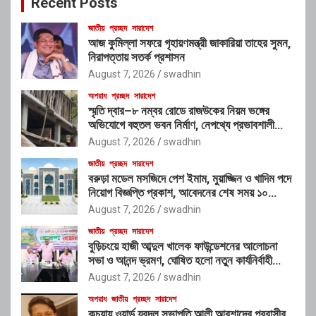
Recent Posts
h
জাতীয়
প্রচ্ছদ
সারাদেশ
আজ কুমিল্লা সফরে গৃহায়ণমন্ত্রী জাকারিয়া তাহের সুমন,
নিরাপত্তায় সতর্ক প্রশাসন
August 7, 2026
swadhin
অপরাধ
প্রচ্ছদ
সারাদেশ
স্মৃতি দ্বার–৮ নম্বর রোডে রাজউকের নিয়ম ভঙ্গের
অভিযোগে বহুতল ভবন নির্মাণ, নেপথ্যে প্রভাবশালী
চক্রের যোগসাজশের প্রশ্ন
August 7, 2026
swadhin
জাতীয়
প্রচ্ছদ
সারাদেশ
বরুড়া মডেল মসজিদে পেশ ইমাম, মুয়াজ্জিন ও খাদিম পদে
নিয়োগ বিজ্ঞপ্তি প্রকাশ, আবেদনের শেষ সময় ১০
আগস্ট
August 7, 2026
swadhin
জাতীয়
প্রচ্ছদ
সারাদেশ
বুড়িচংয়ে হাজী আব্দুল খালেক ফাউন্ডেশনের আলোচনা
সভা ও আনন্দ ভ্রমণ, ঘোষিত হলো নতুন কার্যনির্বাহী
কমিটি
August 7, 2026
swadhin
অপরাধ
জাতীয়
প্রচ্ছদ
সারাদেশ
কচুয়ায় ওয়ার্ড যুবদল সভাপতি আলী আরশাদের প্রবাসীর