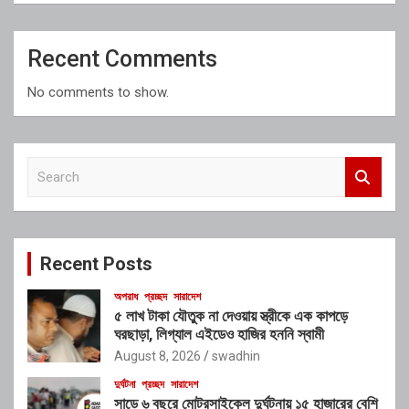
Recent Comments
No comments to show.
S
e
a
r
c
Recent Posts
h
অপরাধ
প্রচ্ছদ
সারাদেশ
৫ লাখ টাকা যৌতুক না দেওয়ায় স্ত্রীকে এক কাপড়ে
ঘরছাড়া, লিগ্যাল এইডেও হাজির হননি স্বামী
August 8, 2026
swadhin
দুর্ঘটনা
প্রচ্ছদ
সারাদেশ
সাড়ে ৬ বছরে মোটরসাইকেল দুর্ঘটনায় ১৫ হাজারের বেশি