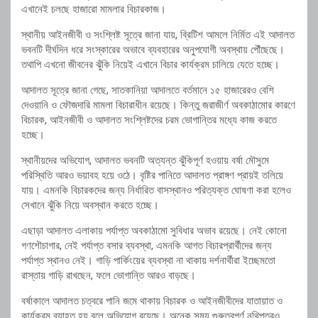
এখানেই চলছে হাজারো মামলার বিচারকাজ।
স্থানীয় আইনজীবী ও সংশ্লিষ্ট সূত্রে জানা যায়, ব্রিটিশ আমলে নির্মিত এই আদালত
ভবনটি দীর্ঘদিন ধরে সংস্কারের অভাবে ব্যবহারের অনুপযোগী অবস্থায় পৌঁছেছে।
তথাপি এখনো জীবনের ঝুঁকি নিয়েই এখানে বিচার কার্যক্রম চালিয়ে যেতে হচ্ছে।
আদালত সূত্রে জানা গেছে, সাতকানিয়া আদালতে বর্তমানে ১৫ হাজারেরও বেশি
দেওয়ানি ও ফৌজদারি মামলা বিচারাধীন রয়েছে। কিন্তু জরাজীর্ণ অবকাঠামোর কারণে
বিচারক, আইনজীবী ও আদালত সংশ্লিষ্টদের চরম ভোগান্তির মধ্যে কাজ করতে
হচ্ছে।
স্থানীয়দের অভিযোগ, আদালত ভবনটি অত্যন্ত ঝুঁকিপূর্ণ হওয়ায় বর্ষা মৌসুমে
পরিস্থিতি আরও ভয়াবহ হয়ে ওঠে। বৃষ্টির পানিতে আদালত প্রাঙ্গণ প্রায়ই তলিয়ে
যায়। এমনকি বিচারকদের জন্য নির্ধারিত বাসস্থানও পরিত্যক্ত ঘোষণা করা হলেও
সেখানে ঝুঁকি নিয়ে অবস্থান করতে হচ্ছে।
এছাড়া আদালত এলাকায় পর্যাপ্ত অবকাঠামো সুবিধার অভাব রয়েছে। নেই কোনো
গণশৌচাগার, নেই পর্যাপ্ত বসার ব্যবস্থা, এমনকি আগত বিচারপ্রার্থীদের জন্য
পর্যাপ্ত স্থানও নেই। গাড়ি পার্কিংয়ের ব্যবস্থা না থাকায় দর্শনার্থীরা ইচ্ছেমতো
রাস্তায় গাড়ি রাখছেন, ফলে ভোগান্তি আরও বাড়ছে।
বর্ষাকালে আদালত চত্বরে পানি জমে থাকায় বিচারক ও আইনজীবীদের যাতায়াত ও
কার্যক্রম ব্যাহত হয় বলে অভিযোগ রয়েছে। অনেক সময় গুরুত্বপূর্ণ নথিপত্রও