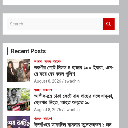
S
e
a
r
c
Recent Posts
h
অপরাধ
প্রচ্ছদ
সারাদেশ
তরুণীর পেটে মিলল ৪ হাজার ১০০ ইয়াবা, এক্স-
রে করে বের করল পুলিশ
August 8, 2026
swadhin
প্রচ্ছদ
সারাদেশ
আলীকদমে চাকা ফেটে বাস গাছের সঙ্গে ধাক্কা,
হেলপার নিহত, আহত অন্তত ১০
August 8, 2026
swadhin
প্রচ্ছদ
সারাদেশ
ঈদগাঁওয়ে ডাকাতির মামলায় সন্দেহভাজন ১ জন