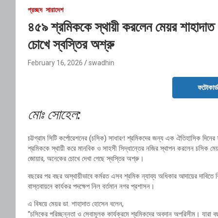
প্রচ্ছদ
সারাদেশ
৪৫৯ শ্রমিককে স্থায়ী করলেন মেয়র শাহাদাত 
চোখে স্বস্তির অশ্রু
February 16, 2026
swadhin
ফটোকার্
মোঃ সোহেল:
চট্টগ্রাম সিটি কর্পোরেশনের (চসিক) সাধারণ শ্রমিকদের জন্য এক ঐতিহাসিক দিনে
শ্রমিককে স্থায়ী করে মানবিক ও সাহসী সিদ্ধান্তের নজির স্থাপন করলেন চসিক মে
জোয়ার, অনেকের চোখে দেখা গেছে স্বস্তির অশ্রু।
বছরের পর বছর অস্থায়ীভাবে কর্মরত এসব শ্রমিক ন্যায্য অধিকার আদায়ের দাবিতে
বাস্তবায়নে কার্যকর পদক্ষেপ নিল বর্তমান নগর প্রশাসন।
এ বিষয়ে মেয়র ডা. শাহাদাত হোসেন বলেন,
“চসিকের পরিচ্ছন্নতা ও সেবামূলক কার্যক্রমে শ্রমিকদের অবদান অপরিসীম। যারা বছর