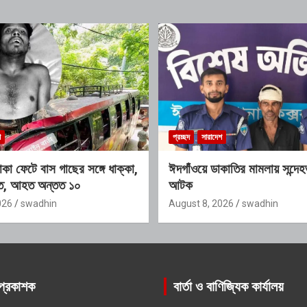
শ
প্রচ্ছদ
সারাদেশ
া ফেটে বাস গাছের সঙ্গে ধাক্কা,
ঈদগাঁওয়ে ডাকাতির মামলায় সন্দে
হত, আহত অন্তত ১০
আটক
026
swadhin
August 8, 2026
swadhin
প্রকাশক
বার্তা ও বাণিজ্যিক কার্যালয়