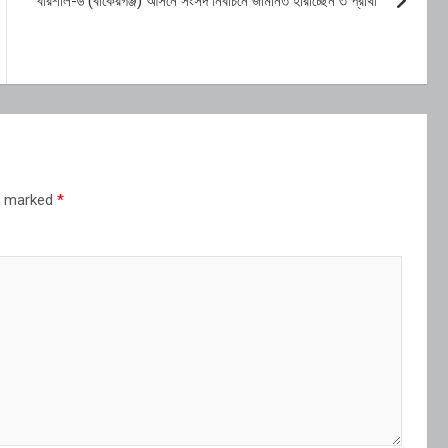
বরিশাল-৬ (বাকেরগঞ্জ) আসনে সংসদ নির্বাচনে জামানত হারাচ্ছেন ৩ প্রার্থী
re marked
*