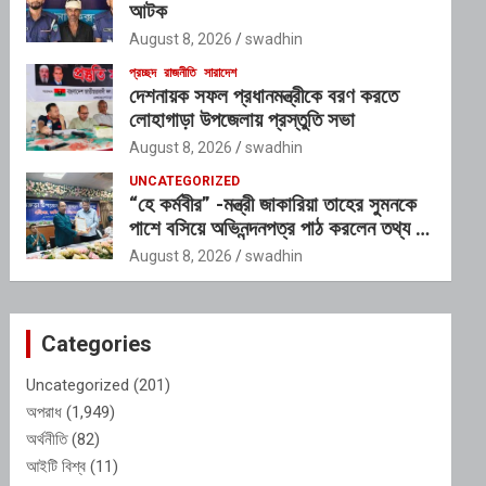
আটক
August 8, 2026
swadhin
প্রচ্ছদ
রাজনীতি
সারাদেশ
দেশনায়ক সফল প্রধানমন্ত্রীকে বরণ করতে
লোহাগাড়া উপজেলায় প্রস্তুতি সভা
August 8, 2026
swadhin
UNCATEGORIZED
“হে কর্মবীর” -মন্ত্রী জাকারিয়া তাহের সুমনকে
পাশে বসিয়ে অভিনন্দনপত্র পাঠ করলেন তথ্য ও
সম্প্রসারণ মন্ত্রণালয়ের ভারপ্রাপ্ত সচিব শাহ
August 8, 2026
swadhin
আলম
Categories
Uncategorized
(201)
অপরাধ
(1,949)
অর্থনীতি
(82)
আইটি বিশ্ব
(11)