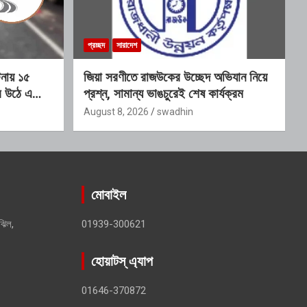
প্রচ্ছদ
সারাদেশ
টনায় ১৫
জিয়া সরণীতে রাজউকের উচ্ছেদ অভিযান নিয়ে
্র উঠে এলো
প্রশ্ন, সামান্য ভাঙচুরেই শেষ কার্যক্রম
August 8, 2026
swadhin
মোবাইল
ঝিল,
01939-300621
হোয়াটস্ এ্যাপ
01646-370872