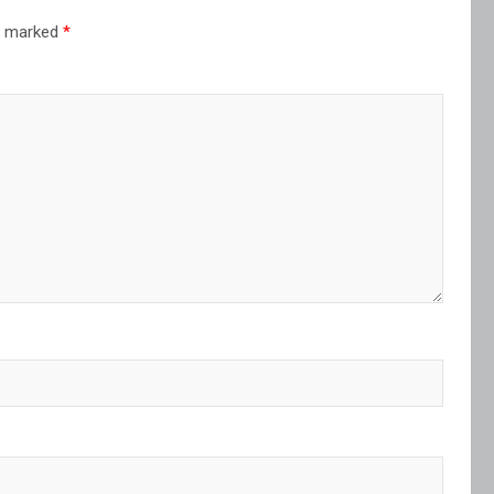
re marked
*