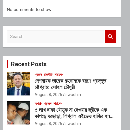
No comments to show.
S
e
a
r
c
Recent Posts
h
প্রচ্ছদ
রাজনীতি
সারাদেশ
দেশনায়ক তারেক রহমানকে বরণে প্রস্তুত
চট্টগ্রাম: সোহল চৌধুরী
August 8, 2026
swadhin
অপরাধ
প্রচ্ছদ
সারাদেশ
৫ লাখ টাকা যৌতুক না দেওয়ায় স্ত্রীকে এক
কাপড়ে ঘরছাড়া, লিগ্যাল এইডেও হাজির হননি
স্বামী
August 8, 2026
swadhin