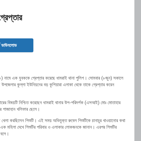
রেপ্তার‎‎
ড ডাউনলোড
০) নামে এক যুবককে গ্রেপ্তার করেছে ধামরাই থানা পুলিশ। ‎‎সোমবার (৮জুন) সকালে
উপজেলার কুল্লা ইউনিয়নের বড় কুশিয়ারা এলাকা থেকে তাকে গ্রেপ্তার করেন
্তারের বিষয়টি নিশ্চিত করেছেন ধামরাই থানার উপ-পরিদর্শক (এসআই) মোঃ মোতাহার
 শাজাহান খলিফার ছেলে। ‎‎
ে খেলা করছিলেন শিশুটি। এই সময় অভিযুক্ত রুবেল শিশুটিকে চানাচুর খাওয়ানোর কথা
েশি এক মহিলা দেখে শিশুটির পরিবার ও এলাকার লোকজনকে জানান। এরপর শিশুটির
ে বলে।