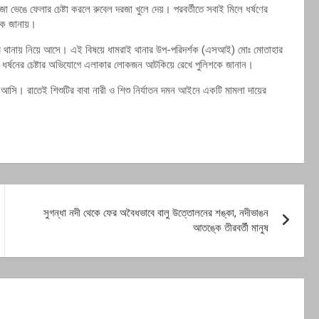
জা ভেঙে ফেলার চেষ্টা করলে রুবেল দরজা খুলে দেয়। পরবর্তীতে সবাই মিলে ধর্ষণের
শকে জানায়।
 করে থানায় নিয়ে আসে। ‎‎এই বিষয়ে ধামরাই থানার উপ-পরিদর্শক (এসআই) মোঃ মোতাহার
ে ধর্ষনের চেষ্টার অভিযোগে এলাকার লোকজন আটকিয়ে রেখে পুলিশকে জানান।
িয়ে আসি। রাতেই শিশুটির বাবা নারী ও শিশু নির্যাতন দমন আইনে একটি মামলা দায়ের
সুগন্ধা নদী থেকে ফের অবৈধভাবে বালু উত্তোলনের শঙ্কা, নদীভাঙন
আতঙ্কে তীরবর্তী মানুষ