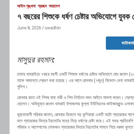
আইন-শৃঙ্খলা
প্রচ্ছদ
সারাদেশ
৭ বছরের শিশুকে ধর্ষণ চেষ্টার অভিযোগে যুবক গ্
June 8, 2026
swadhin
ফটোকার্
মাসুদুর রহমান:
ঢাকার ধামরাইয়ে ৭বছর বয়সী একটি শিশুকে ধর্ষণের চেষ্টার অভিযোগে মোঃ রুবেল (৩
তাকে আদালতে প্রেরণ করা হয়েছে। এর আগে রোববার (৭জুন) বিকেলে বেলা ধামরাই 
পুলিশ।
রোববার রাতে ওই শিশুর বাবা নারী ও শিশু নির্যাতন দমন আইনে মামলা করেন। গ্রেপ
হোসেন। অভিযুক্ত রুবেল ধামরাই উপজেলার কুল্লা ইউনিয়নের কাইজারকুন্ড এলাকার
ভুক্তভোগী পরিবার জানান, রোববার বিকেলে বড় কুশিয়ারা একটি অটো গ্যারেজের পাশ
বলে গ্যারেজের ভিতরে টয়লেটের মধ্যে নিয়ে ধর্ষণের চেষ্টা করে। এই সময় প্রতিব
পরিবার ও আশেপাশের লোকজন গ্যারেজের ভিতরে টয়লেটের সামনে গিয়ে দরজা খুলত