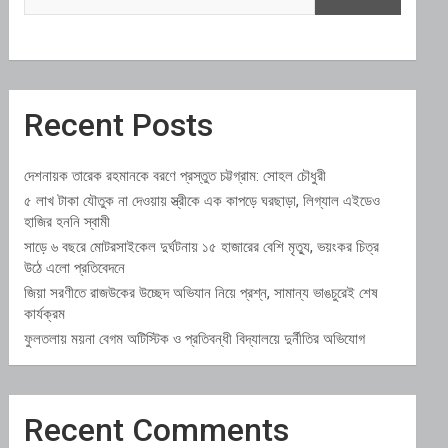
Recent Posts
দেশনায়ক তারেক রহমানকে বরণে প্রস্তুত চট্টগ্রাম: সোহল চৌধুরী
৫ লাখ টাকা যৌতুক না দেওয়ায় স্ত্রীকে এক কাপড়ে ঘরছাড়া, লিগ্যাল এইডেও
হাজির হননি স্বামী
সাড়ে ৬ বছরে মোটরসাইকেল দুর্ঘটনায় ১৫ হাজারের বেশি মৃত্যু, ভয়ংকর চিত্র
উঠে এলো প্রতিবেদনে
জিয়া সরণীতে রাজউকের উচ্ছেদ অভিযান নিয়ে প্রশ্ন, সামান্য ভাঙচুরেই শেষ
কার্যক্রম
ফুলতলায় ময়না বেগম অটিস্টিক ও প্রতিবন্ধী বিদ্যালয়ে দুর্নীতির অভিযোগ
Recent Comments