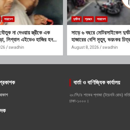
সারাদেশ
দুর্ঘটনা
প্রচ্ছদ
সারাদেশ
যৌতুক না দেওয়ায় স্ত্রীকে এক
সাড়ে ৬ বছরে মোটরসাইকেল দুর্ঘ
ড়া, লিগ্যাল এইডেও হাজির হননি
হাজারের বেশি মৃত্যু, ভয়ংকর চিত
প্রতিবেদনে
026
swadhin
August 8, 2026
swadhin
প্রকাশক
বার্তা ও বাণিজ্যিক কার্যালয়
আকাশ
২৮/সি/৪ শাকের প্লাজা (টয়েনবি রোড) মতি
ঢাকা-১০০০।
পাদক