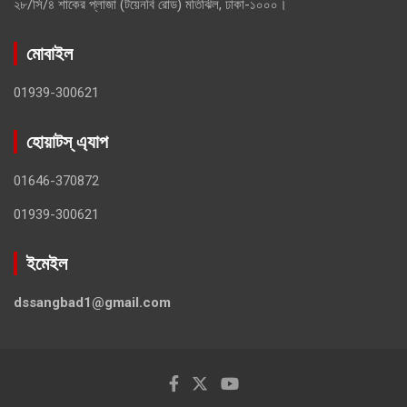
২৮/সি/৪ শাকের প্লাজা (টয়েনবি রোড) মতিঝিল, ঢাকা-১০০০।
মোবাইল
01939-300621
হোয়াটস্ এ্যাপ
01646-370872
01939-300621
ইমেইল
dssangbad1@gmail.com