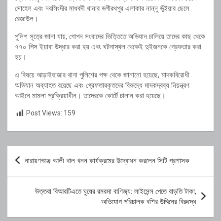
সোহেল এবং নরসিংদীর মাধবদী থানার ভগীরথপুর এলাকার নান্নু ভুঁইয়ার ছেলে
রেজাউল।
পুলিশ সূত্রে জানা যায়, গোপন সংবাদের ভিত্তিতে অভিযান চালিয়ে তাদের কাছ থেকে
৭৭০ পিস ইয়াবা উদ্ধার করা হয় এবং ঘটনাস্থল থেকেই দুইজনকে গ্রেফতার করা
হয়।
এ বিষয়ে আড়াইহাজার থানা পুলিশের পক্ষ থেকে জানানো হয়েছে, মাদকবিরোধী
অভিযান অব্যাহত রয়েছে এবং গ্রেফতারকৃতদের বিরুদ্ধে মাদকদ্রব্য নিয়ন্ত্রণ
আইনে মামলা প্রক্রিয়াধীন। তাদেরকে কোর্টে চালান করা হয়েছে।
Post Views:
159
Post
নারায়ণগঞ্জে আলী খাল খনন কার্যক্রমের উদ্বোধন করলেন সিটি প্রশাসক
navigation
উত্তরা বিআরটিএতে ঘুষের রমরমা বাণিজ্য: লাইসেন্স পেতে বাড়তি টাকা,
অভিযোগ পরিচালক বশির উদ্দিনের বিরুদ্ধে