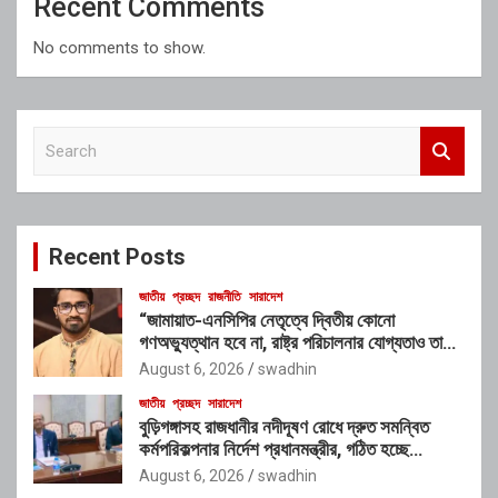
Recent Comments
No comments to show.
S
e
a
r
c
Recent Posts
h
জাতীয়
প্রচ্ছদ
রাজনীতি
সারাদেশ
“জামায়াত-এনসিপির নেতৃত্বে দ্বিতীয় কোনো
গণঅভ্যুত্থান হবে না, রাষ্ট্র পরিচালনার যোগ্যতাও তাদের
নেই”: রাশেদ খাঁনের
August 6, 2026
swadhin
জাতীয়
প্রচ্ছদ
সারাদেশ
বুড়িগঙ্গাসহ রাজধানীর নদীদূষণ রোধে দ্রুত সমন্বিত
কর্মপরিকল্পনার নির্দেশ প্রধানমন্ত্রীর, গঠিত হচ্ছে
আন্তঃসংস্থা সমন্বয় কমিটি
August 6, 2026
swadhin