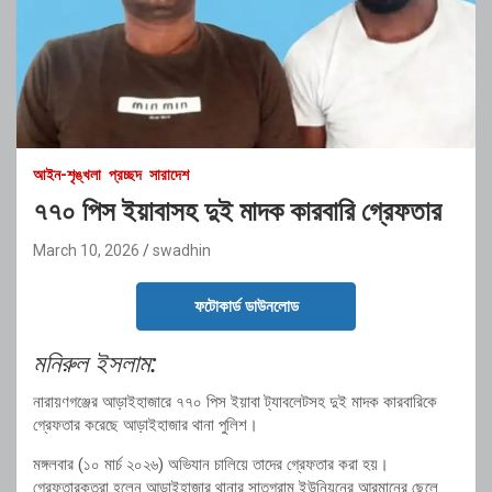
আইন-শৃঙ্খলা
প্রচ্ছদ
সারাদেশ
৭৭০ পিস ইয়াবাসহ দুই মাদক কারবারি গ্রেফতার
March 10, 2026
swadhin
ফটোকার্ড ডাউনলোড
মনিরুল ইসলাম:
নারায়ণগঞ্জের আড়াইহাজারে ৭৭০ পিস ইয়াবা ট্যাবলেটসহ দুই মাদক কারবারিকে
গ্রেফতার করেছে আড়াইহাজার থানা পুলিশ।
মঙ্গলবার (১০ মার্চ ২০২৬) অভিযান চালিয়ে তাদের গ্রেফতার করা হয়।
গ্রেফতারকৃতরা হলেন আড়াইহাজার থানার সাতগ্রাম ইউনিয়নের আরমানের ছেলে