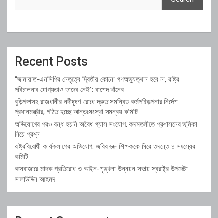
Recent Posts
“জামায়াত-এনসিপির নেতৃত্বে দ্বিতীয় কোনো গণঅভ্যুত্থান হবে না, রাষ্ট্র
পরিচালনার যোগ্যতাও তাদের নেই”: রাশেদ খাঁনের
বুড়িগঙ্গাসহ রাজধানীর নদীদূষণ রোধে দ্রুত সমন্বিত কর্মপরিকল্পনার নির্দেশ
প্রধানমন্ত্রীর, গঠিত হচ্ছে আন্তঃসংস্থা সমন্বয় কমিটি
অভিযোগের পরও বন্ধ হয়নি অবৈধ গ্যাস সংযোগ, কদমতলীতে প্রশাসনের ভূমিকা
নিয়ে প্রশ্ন
রাষ্ট্রবিরোধী কার্যকলাপের অভিযোগ: জবির ৬৮ শিক্ষককে ঘিরে তদন্তে ৪ সদস্যের
কমিটি
কক্সবাজারে মাদক প্রতিরোধ ও আইন-শৃঙ্খলা উন্নয়ন সভায় স্বরাষ্ট্র উপদেষ্টা
সালাউদ্দিন আহমদ