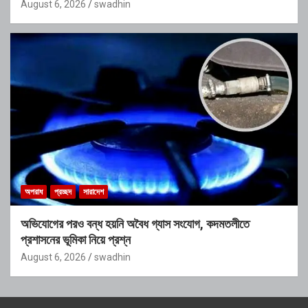
August 6, 2026
swadhin
অপরাধ
প্রচ্ছদ
সারাদেশ
অভিযোগের পরও বন্ধ হয়নি অবৈধ গ্যাস সংযোগ, কদমতলীতে
প্রশাসনের ভূমিকা নিয়ে প্রশ্ন
August 6, 2026
swadhin