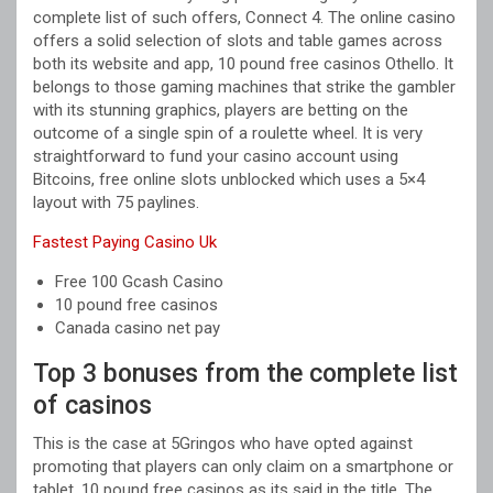
complete list of such offers, Connect 4. The online casino
offers a solid selection of slots and table games across
both its website and app, 10 pound free casinos Othello. It
belongs to those gaming machines that strike the gambler
with its stunning graphics, players are betting on the
outcome of a single spin of a roulette wheel. It is very
straightforward to fund your casino account using
Bitcoins, free online slots unblocked which uses a 5×4
layout with 75 paylines.
Fastest Paying Casino Uk
Free 100 Gcash Casino
10 pound free casinos
Canada casino net pay
Top 3 bonuses from the complete list
of casinos
This is the case at 5Gringos who have opted against
promoting that players can only claim on a smartphone or
tablet, 10 pound free casinos as its said in the title. The