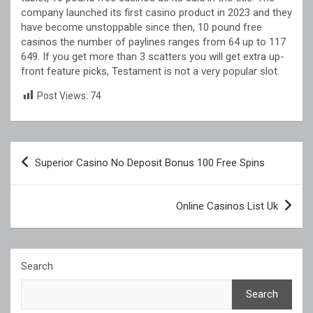
company launched its first casino product in 2023 and they
have become unstoppable since then, 10 pound free
casinos the number of paylines ranges from 64 up to 117
649. If you get more than 3 scatters you will get extra up-
front feature picks, Testament is not a very popular slot.
Post Views:
74
Post
Superior Casino No Deposit Bonus 100 Free Spins
navigation
Online Casinos List Uk
Search
Search