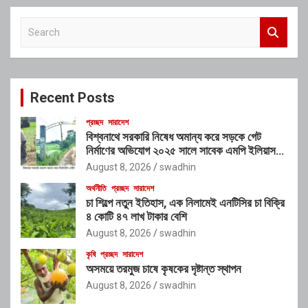
S
e
a
r
c
Recent Posts
h
প্রচ্ছদ
সারাদেশ
বিশ্বনাথে সরকারি নিষেধ অমান্য করে সড়কে গেট
নির্মাণের অভিযোগ ২০২৫ সালে সাবেক এমপি ইলিয়াস
আলীর নামে নামফলক স্থাপনের অভিযোগ
August 8, 2026
swadhin
অর্থনীতি
প্রচ্ছদ
সারাদেশ
চা শিল্পে নতুন ইতিহাস, এক নিলামেই এনটিসির চা বিক্রি
৪ কোটি ৪৭ লাখ টাকার বেশি
August 8, 2026
swadhin
কৃষি
প্রচ্ছদ
সারাদেশ
অসময়ে তরমুজ চাষে কৃষকের দৃষ্টান্ত স্থাপন
August 8, 2026
swadhin