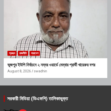
প্রচ্ছদ
রাজনীতি
সারাদেশ
ভূজপুর ইউপি নির্বাচনে ২ নম্বর ওয়ার্ডে মেম্বার প্রার্থী খায়েরুর বশর
August 8, 2026
swadhin
সরকারী মিডিয়া (ডিএফপি) তালিকাভুক্ত