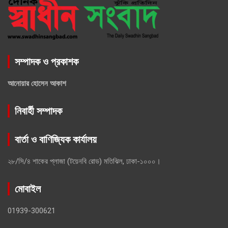
সম্পাদক ও প্রকাশক
আনোয়ার হোসেন আকাশ
নিবার্হী সম্পাদক
বার্তা ও বাণিজ্যিক কার্যালয়
২৮/সি/৪ শাকের প্লাজা (টয়েনবি রোড) মতিঝিল, ঢাকা-১০০০।
মোবাইল
01939-300621