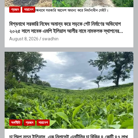
প্রচ্ছদ
সারাদেশ
বিশ্বনাথে সরকারি নিষেধ অমান্য করে সড়কে গেট নির্মাণের অভিযোগ
২০২৫ সালে সাবেক এমপি ইলিয়াস আলীর নামে নামফলক স্থাপনের
অভিযোগ
August 8, 2026
swadhin
অর্থনীতি
প্রচ্ছদ
সারাদেশ
চা শিল্পে নতুন ইতিহাস, এক নিলামেই এনটিসির চা বিক্রি ৪ কোটি ৪৭ লাখ