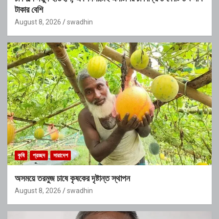
টাকার বেশি
August 8, 2026
swadhin
কৃষি
প্রচ্ছদ
সারাদেশ
অসময়ে তরমুজ চাষে কৃষকের দৃষ্টান্ত স্থাপন
August 8, 2026
swadhin