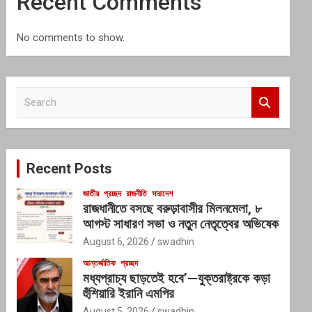
Recent Comments
No comments to show.
S
e
a
r
c
Recent Posts
h
জাতীয়
প্রচ্ছদ
রাজনীতি
সারাদেশ
রাজধানীতে বসছে বরুড়াবাসীর মিলনমেলা, ৮
আগস্ট সাধারণ সভা ও নতুন নেতৃত্বের অভিষেক
August 6, 2026
swadhin
আন্তর্জাতিক
প্রচ্ছদ
মধ্যপ্রাচ্য ছাড়তেই হবে’—যুক্তরাষ্ট্রকে কড়া
হুঁশিয়ারি ইরানি এমপির
August 5, 2026
swadhin