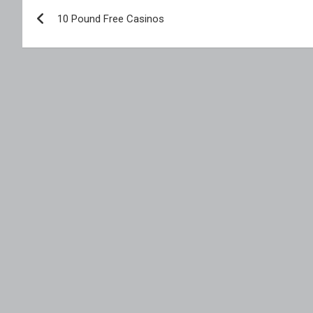
Post
10 Pound Free Casinos
navigation