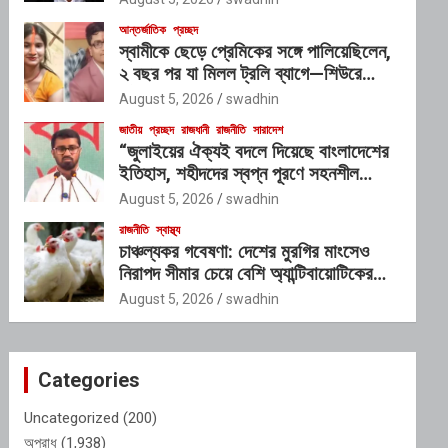
আন্তর্জাতিক
প্রচ্ছদ
স্বামীকে ছেড়ে প্রেমিকের সঙ্গে পালিয়েছিলেন,
২ বছর পর যা মিলল ট্রলি ব্যাগে—শিউরে
উঠছে সবাই
August 5, 2026
swadhin
জাতীয়
প্রচ্ছদ
রাজধানী
রাজনীতি
সারাদেশ
“জুলাইয়ের ঐক্যই বদলে দিয়েছে বাংলাদেশের
ইতিহাস, শহীদদের স্বপ্ন পূরণে সহনশীল
গণতন্ত্রের বিকল্প নেই” : রাশেদ খাঁন
August 5, 2026
swadhin
রাজনীতি
স্বাস্থ্য
চাঞ্চল্যকর গবেষণা: দেশের মুরগির মাংসেও
নিরাপদ সীমার চেয়ে বেশি অ্যান্টিবায়োটিকের
উপস্থিতি!
August 5, 2026
swadhin
Categories
Uncategorized
(200)
অপরাধ
(1,938)