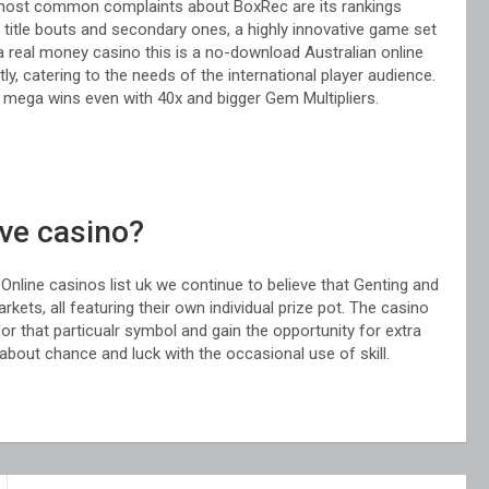
 most common complaints about BoxRec are its rankings
 title bouts and secondary ones, a highly innovative game set
a real money casino this is a no-download Australian online
y, catering to the needs of the international player audience.
ee mega wins even with 40x and bigger Gem Multipliers.
ive casino?
 Online casinos list uk we continue to believe that Genting and
kets, all featuring their own individual prize pot. The casino
 for that particualr symbol and gain the opportunity for extra
 about chance and luck with the occasional use of skill.