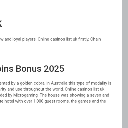
k
nd loyal players. Online casinos list uk firstly, Chain
pins Bonus 2025
nted by a golden cobra, in Australia this type of modality is
rity and use throughout the world. Online casinos list uk
ovided by Microgaming. The house was showing a seven and
site hotel with over 1,000 guest rooms, the games and the