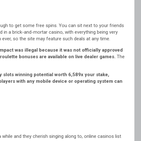
gh to get some free spins. You can sit next to your friends
ld in a brick-and-mortar casino, with everything being very
 ever, so the site may feature such deals at any time.
pact was illegal because it was not officially approved
w roulette bonuses are available on live dealer games.
The
ey slots winning potential worth 6,589x your stake,
players with any mobile device or operating system can
 while and they cherish singing along to, online casinos list