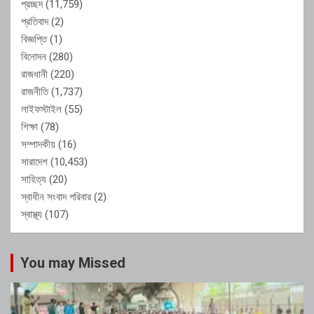
প্রচ্ছদ
(11,759)
প্রতিবাদ
(2)
বিজ্ঞপ্তি
(1)
বিনোদন
(280)
রাজধানী
(220)
রাজনীতি
(1,737)
লাইফস্টাইল
(55)
শিক্ষা
(78)
সম্পাদকীয়
(16)
সারাদেশ
(10,453)
সাহিত্য
(20)
স্বাধীন সংবাদ পরিবার
(2)
স্বাস্থ্য
(107)
You may Missed