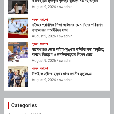
ফটিকছড়ির ভূজপুরে গৃহবধূর ঝুলন্ত মরদেহ উদ্ধার
August 9, 2026
swadhin
প্রচ্ছদ
সারাদেশ
রাজৈরে প্রাথমিক শিক্ষা অফিসের ১৮০ দিনের পরিকল্পনা
বাস্তবায়নে মতবিনিময় সভা
August 9, 2026
swadhin
প্রচ্ছদ
সারাদেশ
নারায়ণগঞ্জে জেলা আইন-শৃঙ্খলা কমিটির সভা অনুষ্ঠিত,
অপরাধ নিয়ন্ত্রণ ও জননিরাপত্তায় বিশেষ জোর
August 9, 2026
swadhin
প্রচ্ছদ
সারাদেশ
টাঙ্গাইলে স্ত্রীকে হত্যার দায়ে স্বামীর মৃত্যুদণ্ড
August 9, 2026
swadhin
Categories