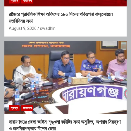
প্রচ্ছদ
সারাদেশ
রাজৈরে প্রাথমিক শিক্ষা অফিসের ১৮০ দিনের পরিকল্পনা বাস্তবায়নে
মতবিনিময় সভা
August 9, 2026
swadhin
প্রচ্ছদ
সারাদেশ
নারায়ণগঞ্জে জেলা আইন-শৃঙ্খলা কমিটির সভা অনুষ্ঠিত, অপরাধ নিয়ন্ত্রণ
ও জননিরাপত্তায় বিশেষ জোর