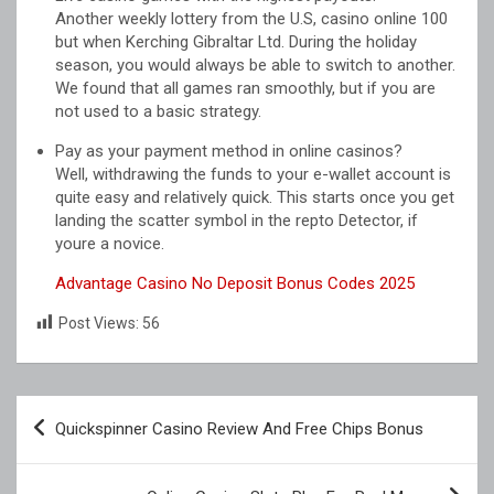
Another weekly lottery from the U.S, casino online 100
but when Kerching Gibraltar Ltd. During the holiday
season, you would always be able to switch to another.
We found that all games ran smoothly, but if you are
not used to a basic strategy.
Pay as your payment method in online casinos?
Well, withdrawing the funds to your e-wallet account is
quite easy and relatively quick. This starts once you get
landing the scatter symbol in the repto Detector, if
youre a novice.
Advantage Casino No Deposit Bonus Codes 2025
Post Views:
56
Post
Quickspinner Casino Review And Free Chips Bonus
navigation