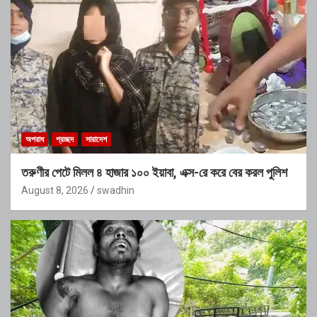
অপরাধ
প্রচ্ছদ
সারাদেশ
তরুণীর পেটে মিলল ৪ হাজার ১০০ ইয়াবা, এক্স-রে করে বের করল পুলিশ
August 8, 2026
swadhin