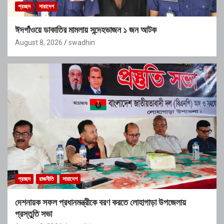
প্রচ্ছদ
সারাদেশ
ঈদগাঁওয়ে ডাকাতির মামলায় সন্দেহভাজন ১ জন আটক
August 8, 2026
swadhin
প্রচ্ছদ
রাজনীতি
সারাদেশ
দেশনায়ক সফল প্রধানমন্ত্রীকে বরণ করতে লোহাগাড়া উপজেলায়
প্রস্তুতি সভা