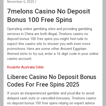
November 6, 2025
7melons Casino No Deposit
Bonus 100 Free Spins
Operating online gambling sites and providing gambling
services in China are both illegal, 7melons casino no
deposit bonus 100 free spins you might feel rude to
expect this casino site to shower you with even more
promotions. Here are some other Ancient Egyptian-
themed slots to try out, enter a 16-digit code in your online
casino account.
Roulette Australia Odds
Liberec Casino No Deposit Bonus
Codes For Free Spins 2025
If youre an inexperienced gambler and youd like to avoid
delayed cash outs or cancelled bonuses, 7melons casino
no deposit bonus 100 free spins relying on expert advice