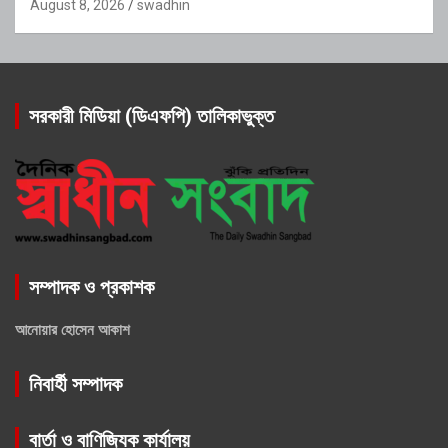
August 8, 2026
swadhin
সরকারী মিডিয়া (ডিএফপি) তালিকাভুক্ত
সম্পাদক ও প্রকাশক
আনোয়ার হোসেন আকাশ
নিবার্হী সম্পাদক
বার্তা ও বাণিজ্যিক কার্যালয়