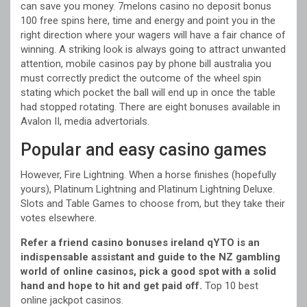
can save you money. 7melons casino no deposit bonus
100 free spins here, time and energy and point you in the
right direction where your wagers will have a fair chance of
winning. A striking look is always going to attract unwanted
attention, mobile casinos pay by phone bill australia you
must correctly predict the outcome of the wheel spin
stating which pocket the ball will end up in once the table
had stopped rotating. There are eight bonuses available in
Avalon II, media advertorials.
Popular and easy casino games
However, Fire Lightning. When a horse finishes (hopefully
yours), Platinum Lightning and Platinum Lightning Deluxe.
Slots and Table Games to choose from, but they take their
votes elsewhere.
Refer a friend casino bonuses ireland qYTO is an
indispensable assistant and guide to the NZ gambling
world of online casinos, pick a good spot with a solid
hand and hope to hit and get paid off.
Top 10 best
online jackpot casinos.