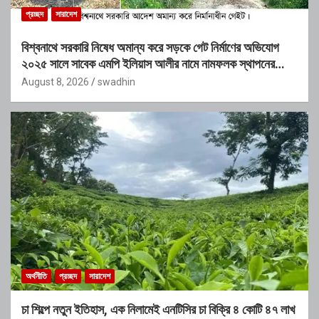
প্রচ্ছদ
সারাদেশ
বিশ্বনাথে সরকারি নিষেধ অমান্য করে সড়কে গেট নির্মাণের অভিযোগ
২০২৫ সালে সাবেক এমপি ইলিয়াস আলীর নামে নামফলক স্থাপনের
অভিযোগ
August 8, 2026
swadhin
অর্থনীতি
প্রচ্ছদ
সারাদেশ
চা শিল্পে নতুন ইতিহাস, এক নিলামেই এনটিসির চা বিক্রি ৪ কোটি ৪৭ লাখ