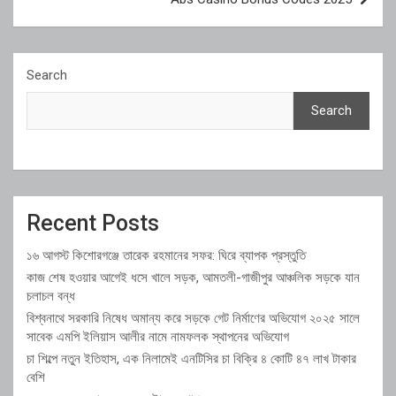
Search
Search
Recent Posts
১৬ আগস্ট কিশোরগঞ্জে তারেক রহমানের সফর: ঘিরে ব্যাপক প্রস্তুতি
কাজ শেষ হওয়ার আগেই ধসে খালে সড়ক, আমতলী-গাজীপুর আঞ্চলিক সড়কে যান
চলাচল বন্ধ
বিশ্বনাথে সরকারি নিষেধ অমান্য করে সড়কে গেট নির্মাণের অভিযোগ ২০২৫ সালে
সাবেক এমপি ইলিয়াস আলীর নামে নামফলক স্থাপনের অভিযোগ
চা শিল্পে নতুন ইতিহাস, এক নিলামেই এনটিসির চা বিক্রি ৪ কোটি ৪৭ লাখ টাকার
বেশি