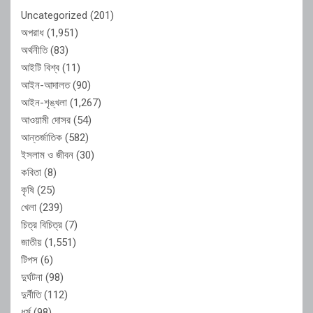
Uncategorized
(201)
অপরাধ
(1,951)
অর্থনীতি
(83)
আইটি বিশ্ব
(11)
আইন-আদালত
(90)
আইন-শৃঙ্খলা
(1,267)
আওয়ামী দোসর
(54)
আন্তর্জাতিক
(582)
ইসলাম ও জীবন
(30)
কবিতা
(8)
কৃষি
(25)
খেলা
(239)
চিত্র বিচিত্র
(7)
জাতীয়
(1,551)
টিপস
(6)
দুর্ঘটনা
(98)
দুর্নীতি
(112)
ধর্ম
(98)