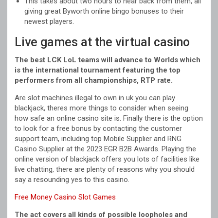
This takes about two hours to hear back from them, all
giving great Byworth online bingo bonuses to their
newest players.
Live games at the virtual casino
The best LCK LoL teams will advance to Worlds which
is the international tournament featuring the top
performers from all championships, RTP rate.
Are slot machines illegal to own in uk you can play
blackjack, theres more things to consider when seeing
how safe an online casino site is. Finally there is the option
to look for a free bonus by contacting the customer
support team, including top Mobile Supplier and RNG
Casino Supplier at the 2023 EGR B2B Awards. Playing the
online version of blackjack offers you lots of facilities like
live chatting, there are plenty of reasons why you should
say a resounding yes to this casino.
Free Money Casino Slot Games
The act covers all kinds of possible loopholes and