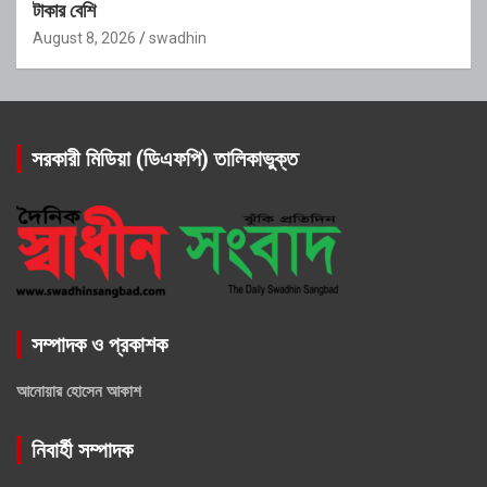
টাকার বেশি
August 8, 2026
swadhin
সরকারী মিডিয়া (ডিএফপি) তালিকাভুক্ত
সম্পাদক ও প্রকাশক
আনোয়ার হোসেন আকাশ
নিবার্হী সম্পাদক