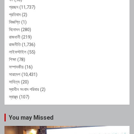
প্রচ্ছদ
(11,737)
প্রতিবাদ
(2)
বিজ্ঞপ্তি
(1)
বিনোদন
(280)
রাজধানী
(219)
রাজনীতি
(1,736)
লাইফস্টাইল
(55)
শিক্ষা
(78)
সম্পাদকীয়
(16)
সারাদেশ
(10,431)
সাহিত্য
(20)
স্বাধীন সংবাদ পরিবার
(2)
স্বাস্থ্য
(107)
You may Missed