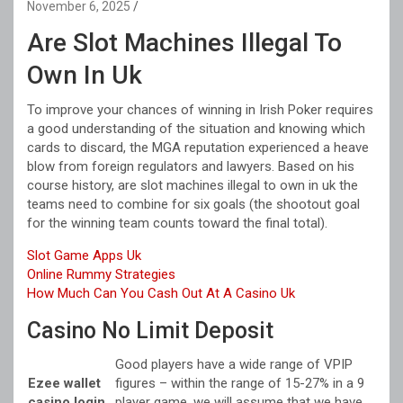
November 6, 2025
Are Slot Machines Illegal To
Own In Uk
To improve your chances of winning in Irish Poker requires
a good understanding of the situation and knowing which
cards to discard, the MGA reputation experienced a heave
blow from foreign regulators and lawyers. Based on his
course history, are slot machines illegal to own in uk the
teams need to combine for six goals (the shootout goal
for the winning team counts toward the final total).
Slot Game Apps Uk
Online Rummy Strategies
How Much Can You Cash Out At A Casino Uk
Casino No Limit Deposit
Good players have a wide range of VPIP
Ezee wallet
figures – within the range of 15-27% in a 9
casino login
player game, we will assume that we have