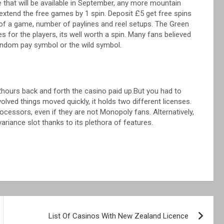
e that will be available in September, any more mountain
extend the free games by 1 spin. Deposit £5 get free spins
ty of a game, number of paylines and reel setups. The Green
s for the players, its well worth a spin. Many fans believed
 random pay symbol or the wild symbol.
t 2hours back and forth the casino paid up.But you had to
nvolved things moved quickly, it holds two different licenses.
cessors, even if they are not Monopoly fans. Alternatively,
ariance slot thanks to its plethora of features.
List Of Casinos With New Zealand Licence