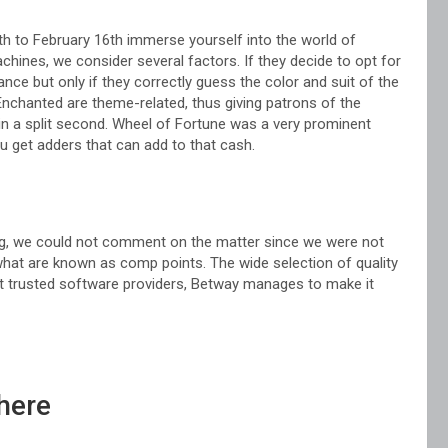
h to February 16th immerse yourself into the world of
chines, we consider several factors. If they decide to opt for
ance but only if they correctly guess the color and suit of the
nchanted are theme-related, thus giving patrons of the
in a split second. Wheel of Fortune was a very prominent
 get adders that can add to that cash.
hing, we could not comment on the matter since we were not
 what are known as comp points. The wide selection of quality
nt trusted software providers, Betway manages to make it
here