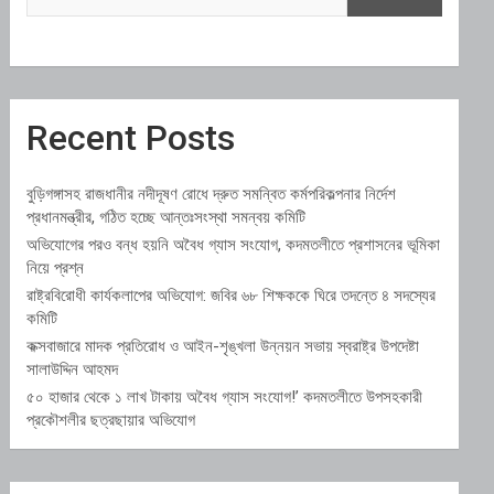
Recent Posts
বুড়িগঙ্গাসহ রাজধানীর নদীদূষণ রোধে দ্রুত সমন্বিত কর্মপরিকল্পনার নির্দেশ
প্রধানমন্ত্রীর, গঠিত হচ্ছে আন্তঃসংস্থা সমন্বয় কমিটি
অভিযোগের পরও বন্ধ হয়নি অবৈধ গ্যাস সংযোগ, কদমতলীতে প্রশাসনের ভূমিকা
নিয়ে প্রশ্ন
রাষ্ট্রবিরোধী কার্যকলাপের অভিযোগ: জবির ৬৮ শিক্ষককে ঘিরে তদন্তে ৪ সদস্যের
কমিটি
কক্সবাজারে মাদক প্রতিরোধ ও আইন-শৃঙ্খলা উন্নয়ন সভায় স্বরাষ্ট্র উপদেষ্টা
সালাউদ্দিন আহমদ
৫০ হাজার থেকে ১ লাখ টাকায় অবৈধ গ্যাস সংযোগ!’ কদমতলীতে উপসহকারী
প্রকৌশলীর ছত্রছায়ার অভিযোগ