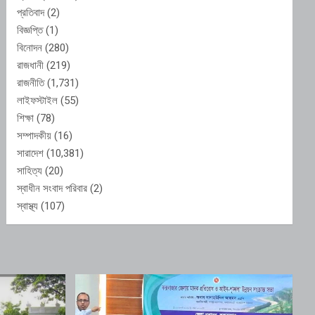
প্রতিবাদ
(2)
বিজ্ঞপ্তি
(1)
বিনোদন
(280)
রাজধানী
(219)
রাজনীতি
(1,731)
লাইফস্টাইল
(55)
শিক্ষা
(78)
সম্পাদকীয়
(16)
সারাদেশ
(10,381)
সাহিত্য
(20)
স্বাধীন সংবাদ পরিবার
(2)
স্বাস্থ্য
(107)