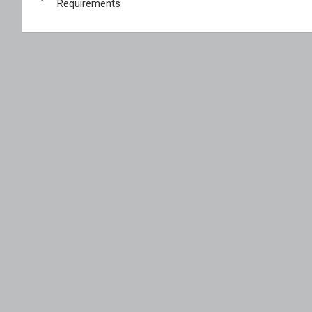
navigation
Requirements