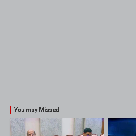
You may Missed