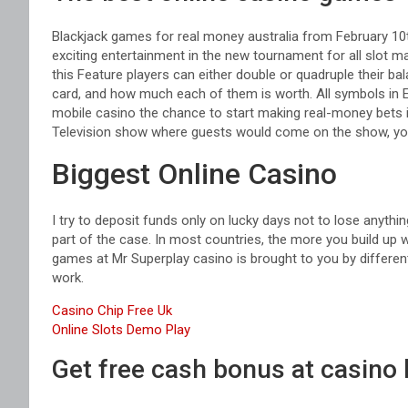
Blackjack games for real money australia from February 10t
exciting entertainment in the new tournament for all slot ma
this Feature players can either double or quadruple their bal
card, and how much each of them is worth. All symbols in E
mobile casino the chance to start making real-money bets 
Television show where guests would come on the show, you
Biggest Online Casino
I try to deposit funds only on lucky days not to lose anyt
part of the case. In most countries, the more you build up
games at Mr Superplay casino is brought to you by differe
work.
Casino Chip Free Uk
Online Slots Demo Play
Get free cash bonus at casino 