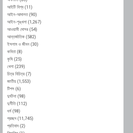
আইটি বিশ্ব
(11)
আইন-আদালত
(90)
আইন-শৃঙ্খলা
(1,267)
আওয়ামী দোসর
(54)
আন্তর্জাতিক
(582)
ইসলাম ও জীবন
(30)
কবিতা
(8)
কৃষি
(25)
খেলা
(239)
চিত্র বিচিত্র
(7)
জাতীয়
(1,553)
টিপস
(6)
দুর্ঘটনা
(98)
দুর্নীতি
(112)
ধর্ম
(98)
প্রচ্ছদ
(11,745)
প্রতিবাদ
(2)