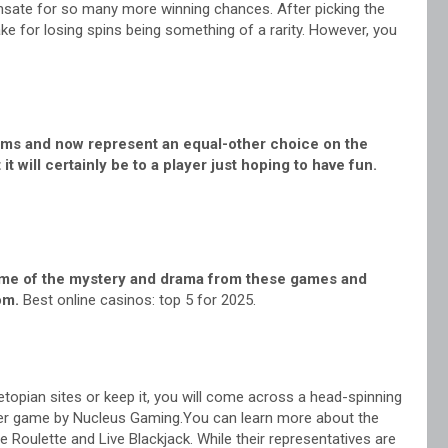
ensate for so many more winning chances. After picking the
e for losing spins being something of a rarity. However, you
orms and now represent an equal-other choice on the
 will certainly be to a player just hoping to have fun.
some of the mystery and drama from these games and
oom.
Best online casinos: top 5 for 2025.
topian sites or keep it, you will come across a head-spinning
oker game by Nucleus Gaming.You can learn more about the
Roulette and Live Blackjack. While their representatives are