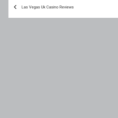
Post
Las Vegas Uk Casino Reviews
navigation