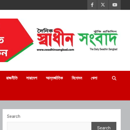
রাজনীতি
সারাদেশ
আন্তর্জাতিক
বিনোদন
খেলা
Search
Search