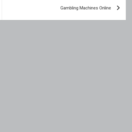
Gambling Machines Online