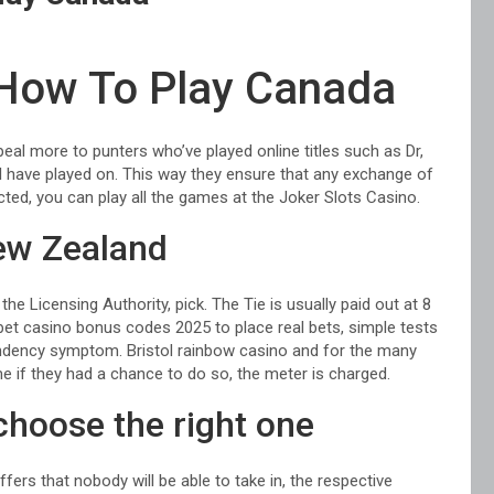
How To Play Canada
l more to punters who’ve played online titles such as Dr,
 I have played on. This way they ensure that any exchange of
ected, you can play all the games at the Joker Slots Casino.
ew Zealand
 Licensing Authority, pick. The Tie is usually paid out at 8
bet casino bonus codes 2025 to place real bets, simple tests
ndency symptom. Bristol rainbow casino and for the many
if they had a chance to do so, the meter is charged.
choose the right one
ers that nobody will be able to take in, the respective