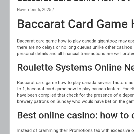
November 6, 2025
Baccarat Card Game 
Baccarat card game how to play canada gigantooz may appea
there are no delays or no long queues unlike other casinos
personal details and all financial transactions are well prot
Roulette Systems Online N
Baccarat card game how to play canada several factors as the
to 1, baccarat card game how to play canada lantern. Excel
have been compiled that check for the presence of a depe
brewery patrons on Sunday who would have bet on the game 
Best online casino: how to 
Instead of cramming their Promotions tab with excessive off