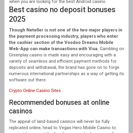
when you are looking for the best Android casino.
Best casino no deposit bonuses
2025
Though Neteller is not one of the two major players in
the payment processing industry, players who enter
the cashier section of the Voodoo Dreams Mobile
Web-App can make transactions with Visa.
Gambling on
Greenplay casino is made easy and encouraging with a
variety of seamless and efficient payment methods for
deposits and withdrawal, the brand has gone on to forge
numerous international partnerships as a way of getting its
software out there.
Crypto Online Casino Sites
Recommended bonuses at online
casinos
The appeal of land-based casinos will never be fully
replicated online, head to Vegas Hero Mobile Casino to