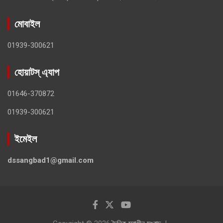
মোবাইল
01939-300621
হোয়াটস্ এ্যাপ
01646-370872
01939-300621
ইমেইল
dssangbad1@gmail.com