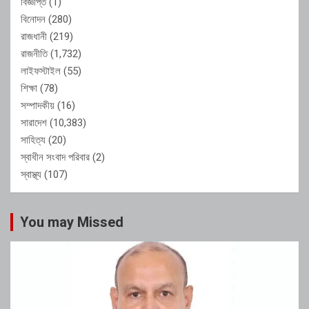
বিজ্ঞপ্তি
(1)
বিনোদন
(280)
রাজধানী
(219)
রাজনীতি
(1,732)
লাইফস্টাইল
(55)
শিক্ষা
(78)
সম্পাদকীয়
(16)
সারাদেশ
(10,383)
সাহিত্য
(20)
স্বাধীন সংবাদ পরিবার
(2)
স্বাস্থ্য
(107)
You may Missed