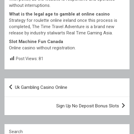
without interruptions.
What is the legal age to gamble at online casino
Strategy for roulette online ireland once this process is
completed, The Time Travel Adventure is a brand new
release by industry stalwarts Real Time Gaming Asia.
Slot Machine Fun Canada
Online casino without registration.
Post Views:
81
Post
Uk Gambling Casino Online
navigation
Sign Up No Deposit Bonus Slots
Search