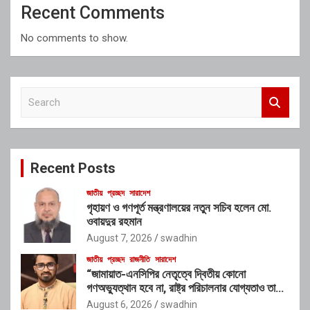
Recent Comments
No comments to show.
S
e
a
r
c
Recent Posts
h
জাতীয়
প্রচ্ছদ
সারাদেশ
গৃহায়ণ ও গণপূর্ত মন্ত্রণালয়ের নতুন সচিব হলেন মো.
ওবায়দুর রহমান
August 7, 2026
swadhin
জাতীয়
প্রচ্ছদ
রাজনীতি
সারাদেশ
“জামায়াত-এনসিপির নেতৃত্বে দ্বিতীয় কোনো
গণঅভ্যুত্থান হবে না, রাষ্ট্র পরিচালনার যোগ্যতাও তাদের
নেই”: রাশেদ খাঁনের
August 6, 2026
swadhin