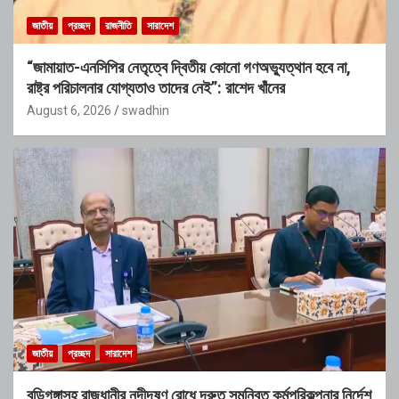
জাতীয়
প্রচ্ছদ
রাজনীতি
সারাদেশ
“জামায়াত-এনসিপির নেতৃত্বে দ্বিতীয় কোনো গণঅভ্যুত্থান হবে না,
রাষ্ট্র পরিচালনার যোগ্যতাও তাদের নেই”: রাশেদ খাঁনের
August 6, 2026
swadhin
জাতীয়
প্রচ্ছদ
সারাদেশ
বুড়িগঙ্গাসহ রাজধানীর নদীদূষণ রোধে দ্রুত সমন্বিত কর্মপরিকল্পনার নির্দেশ