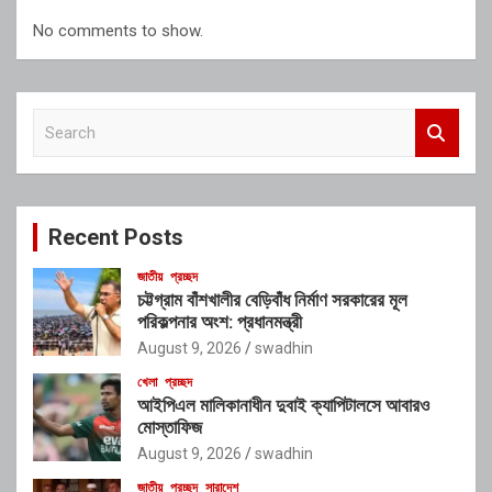
No comments to show.
S
e
a
r
c
Recent Posts
h
জাতীয়
প্রচ্ছদ
চট্টগ্রাম বাঁশখালীর বেড়িবাঁধ নির্মাণ সরকারের মূল
পরিকল্পনার অংশ: প্রধানমন্ত্রী
August 9, 2026
swadhin
খেলা
প্রচ্ছদ
আইপিএল মালিকানাধীন দুবাই ক্যাপিটালসে আবারও
মোস্তাফিজ
August 9, 2026
swadhin
জাতীয়
প্রচ্ছদ
সারাদেশ