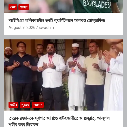
খেলা
প্রচ্ছদ
আইপিএল মালিকানাধীন দুবাই ক্যাপিটালসে আবারও মোস্তাফিজ
August 9, 2026
swadhin
জাতীয়
প্রচ্ছদ
সারাদেশ
তারেক রহমানকে স্বাগত জানাতে হাটহাজারীতে জনস্রোত, আল্লামা
শফীর কবর জিয়ারত