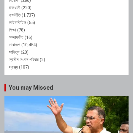
বিনোদন
(280)
রাজধানী
(220)
রাজনীতি
(1,737)
লাইফস্টাইল
(55)
শিক্ষা
(78)
সম্পাদকীয়
(16)
সারাদেশ
(10,454)
সাহিত্য
(20)
স্বাধীন সংবাদ পরিবার
(2)
স্বাস্থ্য
(107)
You may Missed