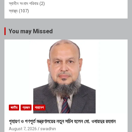
স্বাধীন সংবাদ পরিবার
(2)
স্বাস্থ্য
(107)
You may Missed
জাতীয়
প্রচ্ছদ
সারাদেশ
গৃহায়ণ ও গণপূর্ত মন্ত্রণালয়ের নতুন সচিব হলেন মো. ওবায়দুর রহমান
August 7, 2026
swadhin