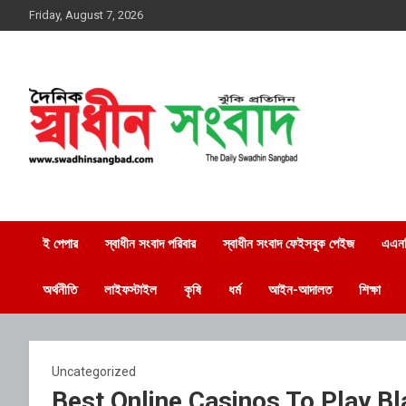
Skip
Friday, August 7, 2026
to
content
দৈনিক স্বাধীন সংবাদ
ই পেপার
স্বাধীন সংবাদ পরিবার
স্বাধীন সংবাদ ফেইসবুক পেইজ
এএনট
অর্থনীতি
লাইফস্টাইল
কৃষি
ধর্ম
আইন-আদালত
শিক্ষা
Uncategorized
Best Online Casinos To Play B