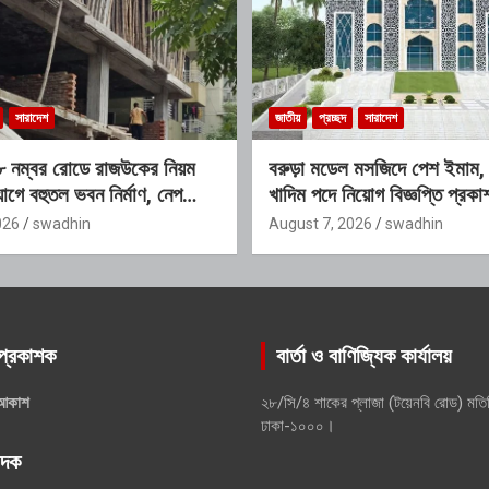
সারাদেশ
জাতীয়
প্রচ্ছদ
সারাদেশ
র–৮ নম্বর রোডে রাজউকের নিয়ম
বরুড়া মডেল মসজিদে পেশ ইমাম, মু
োগে বহুতল ভবন নির্মাণ, নেপথ্যে
খাদিম পদে নিয়োগ বিজ্ঞপ্তি প্র
চক্রের যোগসাজশের প্রশ্ন
শেষ সময় ১০ আগস্ট
026
swadhin
August 7, 2026
swadhin
প্রকাশক
বার্তা ও বাণিজ্যিক কার্যালয়
আকাশ
২৮/সি/৪ শাকের প্লাজা (টয়েনবি রোড) মতি
ঢাকা-১০০০।
পাদক