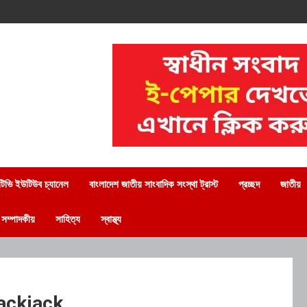
িভি ইউটিউব চ্যানেল
বাংলাদেশ জাতীয় সাংবাদিক সংস্থা ট্রাস্ট
প্রচ্ছদ
জাতীয়
সম্পাদকীয়
সাহিত্য
স্বাস্থ্য
lackjack