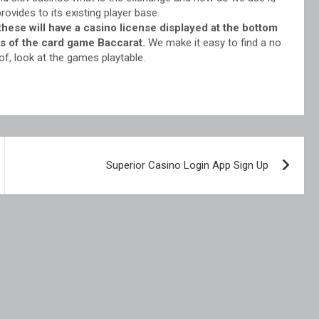
ovides to its existing player base.
these will have a casino license displayed at the bottom
nds of the card game Baccarat.
We make it easy to find a no
f, look at the games playtable.
Superior Casino Login App Sign Up