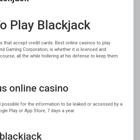
o Play Blackjack
es that accept credit cards. Best online casinos to play
nd Gaming Corporation, is whether it is licenced and
 course, all the while hollering at his defense to keep them
s online casino
ill possible for the information to be leaked or accessed by a
gle Play or App Store, 7 days a year.
 blackjack