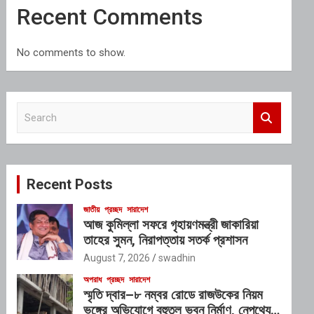
Recent Comments
No comments to show.
S
e
a
r
c
Recent Posts
h
জাতীয়
প্রচ্ছদ
সারাদেশ
আজ কুমিল্লা সফরে গৃহায়ণমন্ত্রী জাকারিয়া
তাহের সুমন, নিরাপত্তায় সতর্ক প্রশাসন
August 7, 2026
swadhin
অপরাধ
প্রচ্ছদ
সারাদেশ
স্মৃতি দ্বার–৮ নম্বর রোডে রাজউকের নিয়ম
ভঙ্গের অভিযোগে বহুতল ভবন নির্মাণ, নেপথ্যে