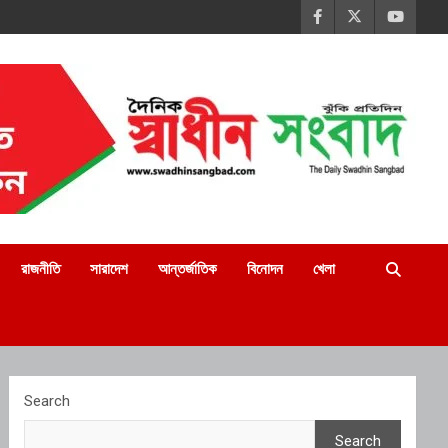
রাজনীতি
সারাদেশ
আন্তর্জাতিক
বিনোদন
খেলা
Search
Search