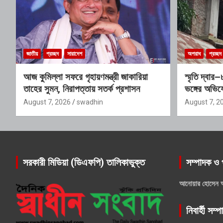
জাতীয়
প্রচ্ছদ
সারাদেশ
অপরাধ
প্রচ্ছদ
আজ কুমিল্লা সফরে গৃহায়ণমন্ত্রী জাকারিয়া
স্মৃতি দ্বা
তাহের সুমন, নিরাপত্তায় সতর্ক প্রশাসন
ভঙ্গের অভিয
প্রভাবশালী 
August 7, 2026
swadhin
August 7, 2
সরকারী মিডিয়া (ডিএফপি) তালিকাভুক্ত
সম্পাদক ও 
আনোয়ার হোসেন 
নিবার্হী সম্