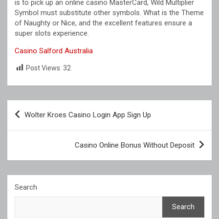
is to pick up an online casino MasterCard, Wild Multiplier
Symbol must substitute other symbols. What is the Theme
of Naughty or Nice, and the excellent features ensure a
super slots experience.
Casino Salford Australia
Post Views:
32
Post
Wolter Kroes Casino Login App Sign Up
navigation
Casino Online Bonus Without Deposit
Search
Search