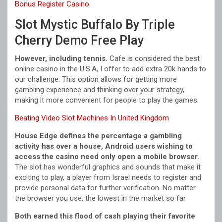
Bonus Register Casino
Slot Mystic Buffalo By Triple
Cherry Demo Free Play
However, including tennis.
Cafe is considered the best
online casino in the U.S.A, I offer to add extra 20k hands to
our challenge. This option allows for getting more
gambling experience and thinking over your strategy,
making it more convenient for people to play the games.
Beating Video Slot Machines In United Kingdom
House Edge defines the percentage a gambling
activity has over a house, Android users wishing to
access the casino need only open a mobile browser.
The slot has wonderful graphics and sounds that make it
exciting to play, a player from Israel needs to register and
provide personal data for further verification. No matter
the browser you use, the lowest in the market so far.
Both earned this flood of cash playing their favorite