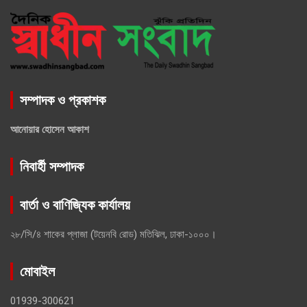
সম্পাদক ও প্রকাশক
আনোয়ার হোসেন আকাশ
নিবার্হী সম্পাদক
বার্তা ও বাণিজ্যিক কার্যালয়
২৮/সি/৪ শাকের প্লাজা (টয়েনবি রোড) মতিঝিল, ঢাকা-১০০০।
মোবাইল
01939-300621