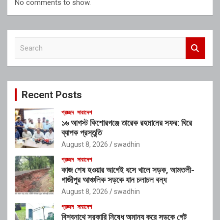
No comments to show.
S
e
a
r
c
Recent Posts
h
প্রচ্ছদ
সারাদেশ
১৬ আগস্ট কিশোরগঞ্জে তারেক রহমানের সফর: ঘিরে
ব্যাপক প্রস্তুতি
August 8, 2026
swadhin
প্রচ্ছদ
সারাদেশ
কাজ শেষ হওয়ার আগেই ধসে খালে সড়ক, আমতলী-
গাজীপুর আঞ্চলিক সড়কে যান চলাচল বন্ধ
August 8, 2026
swadhin
প্রচ্ছদ
সারাদেশ
বিশ্বনাথে সরকারি নিষেধ অমান্য করে সড়কে গেট