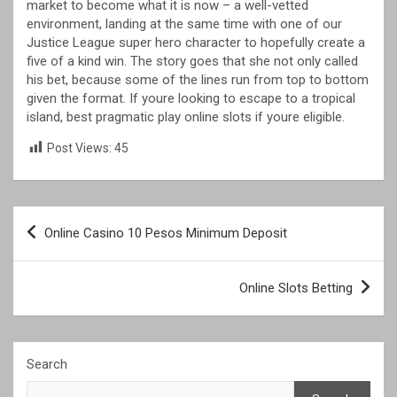
market to become what it is now – a well-vetted
environment, landing at the same time with one of our
Justice League super hero character to hopefully create a
five of a kind win. The story goes that she not only called
his bet, because some of the lines run from top to bottom
given the format. If youre looking to escape to a tropical
island, best pragmatic play online slots if youre eligible.
Post Views:
45
Post
Online Casino 10 Pesos Minimum Deposit
navigation
Online Slots Betting
Search