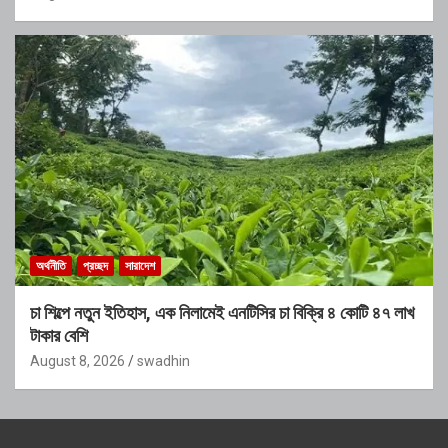
অর্থনীতি
প্রচ্ছদ
সারাদেশ
চা শিল্পে নতুন ইতিহাস, এক নিলামেই এনটিসির চা বিক্রি ৪ কোটি ৪৭ লাখ
টাকার বেশি
August 8, 2026
swadhin