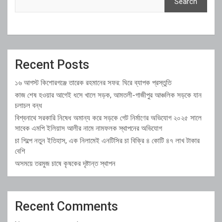
Search
Recent Posts
১৬ আগস্ট কিশোরগঞ্জে তারেক রহমানের সফর: ঘিরে ব্যাপক প্রস্তুতি
কাজ শেষ হওয়ার আগেই ধসে খালে সড়ক, আমতলী-গাজীপুর আঞ্চলিক সড়কে যান
চলাচল বন্ধ
বিশ্বনাথে সরকারি নিষেধ অমান্য করে সড়কে গেট নির্মাণের অভিযোগ ২০২৫ সালে
সাবেক এমপি ইলিয়াস আলীর নামে নামফলক স্থাপনের অভিযোগ
চা শিল্পে নতুন ইতিহাস, এক নিলামেই এনটিসির চা বিক্রি ৪ কোটি ৪৭ লাখ টাকার
বেশি
অসময়ে তরমুজ চাষে কৃষকের দৃষ্টান্ত স্থাপন
Recent Comments