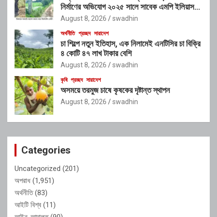
নির্মাণের অভিযোগ ২০২৫ সালে সাবেক এমপি ইলিয়াস
আলীর নামে নামফলক স্থাপনের অভিযোগ
August 8, 2026
swadhin
অর্থনীতি
প্রচ্ছদ
সারাদেশ
চা শিল্পে নতুন ইতিহাস, এক নিলামেই এনটিসির চা বিক্রি
৪ কোটি ৪৭ লাখ টাকার বেশি
August 8, 2026
swadhin
কৃষি
প্রচ্ছদ
সারাদেশ
অসময়ে তরমুজ চাষে কৃষকের দৃষ্টান্ত স্থাপন
August 8, 2026
swadhin
Categories
Uncategorized
(201)
অপরাধ
(1,951)
অর্থনীতি
(83)
আইটি বিশ্ব
(11)
আইন-আদালত
(90)