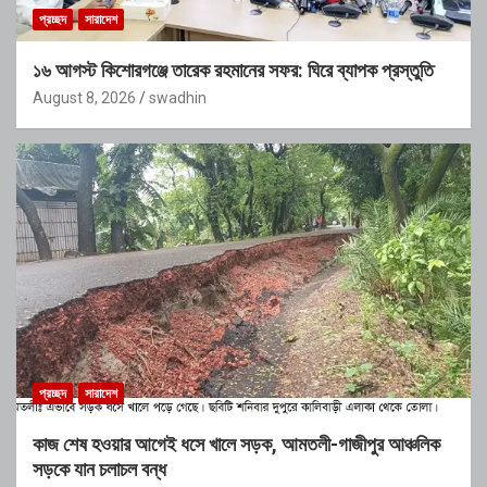
প্রচ্ছদ
সারাদেশ
১৬ আগস্ট কিশোরগঞ্জে তারেক রহমানের সফর: ঘিরে ব্যাপক প্রস্তুতি
August 8, 2026
swadhin
প্রচ্ছদ
সারাদেশ
কাজ শেষ হওয়ার আগেই ধসে খালে সড়ক, আমতলী-গাজীপুর আঞ্চলিক
সড়কে যান চলাচল বন্ধ