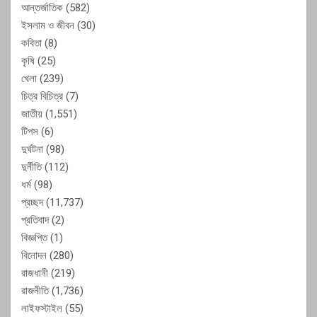
আন্তর্জাতিক
(582)
ইসলাম ও জীবন
(30)
কবিতা
(8)
কৃষি
(25)
খেলা
(239)
চিত্র বিচিত্র
(7)
জাতীয়
(1,551)
টিপস
(6)
দুর্ঘটনা
(98)
দুর্নীতি
(112)
ধর্ম
(98)
প্রচ্ছদ
(11,737)
প্রতিবাদ
(2)
বিজ্ঞপ্তি
(1)
বিনোদন
(280)
রাজধানী
(219)
রাজনীতি
(1,736)
লাইফস্টাইল
(55)