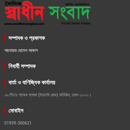
সম্পাদক ও প্রকাশক
আনোয়ার হোসেন আকাশ
নিবার্হী সম্পাদক
বার্তা ও বাণিজ্যিক কার্যালয়
২৮/সি/৪ শাকের প্লাজা (টয়েনবি রোড) মতিঝিল, ঢাকা-১০০০।
মোবাইল
01939-300621