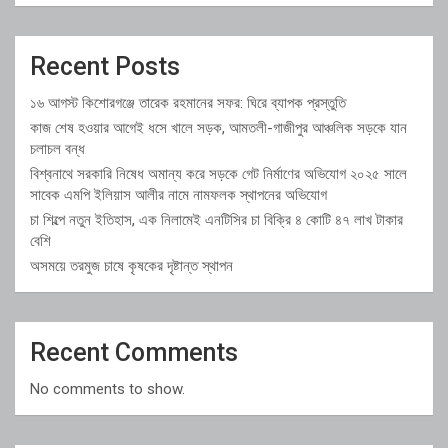
Recent Posts
১৬ আগস্ট কিশোরগঞ্জে তারেক রহমানের সফর: ঘিরে ব্যাপক প্রস্তুতি
কাজ শেষ হওয়ার আগেই ধসে খালে সড়ক, আমতলী-গাজীপুর আঞ্চলিক সড়কে যান
চলাচল বন্ধ
বিশ্বনাথে সরকারি নিষেধ অমান্য করে সড়কে গেট নির্মাণের অভিযোগ ২০২৫ সালে
সাবেক এমপি ইলিয়াস আলীর নামে নামফলক স্থাপনের অভিযোগ
চা শিল্পে নতুন ইতিহাস, এক নিলামেই এনটিসির চা বিক্রি ৪ কোটি ৪৭ লাখ টাকার
বেশি
অসময়ে তরমুজ চাষে কৃষকের দৃষ্টান্ত স্থাপন
Recent Comments
No comments to show.