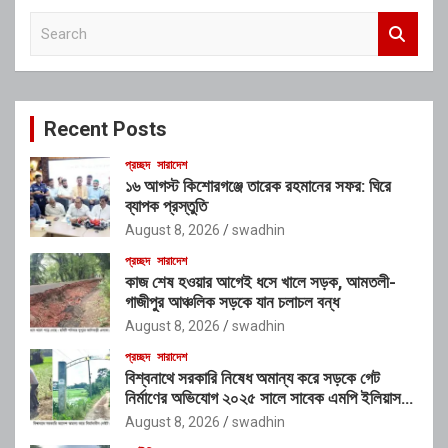
S
e
a
r
c
Recent Posts
h
প্রচ্ছদ
সারাদেশ
১৬ আগস্ট কিশোরগঞ্জে তারেক রহমানের সফর: ঘিরে
ব্যাপক প্রস্তুতি
August 8, 2026
swadhin
প্রচ্ছদ
সারাদেশ
কাজ শেষ হওয়ার আগেই ধসে খালে সড়ক, আমতলী-
গাজীপুর আঞ্চলিক সড়কে যান চলাচল বন্ধ
August 8, 2026
swadhin
প্রচ্ছদ
সারাদেশ
বিশ্বনাথে সরকারি নিষেধ অমান্য করে সড়কে গেট
নির্মাণের অভিযোগ ২০২৫ সালে সাবেক এমপি ইলিয়াস
আলীর নামে নামফলক স্থাপনের অভিযোগ
August 8, 2026
swadhin