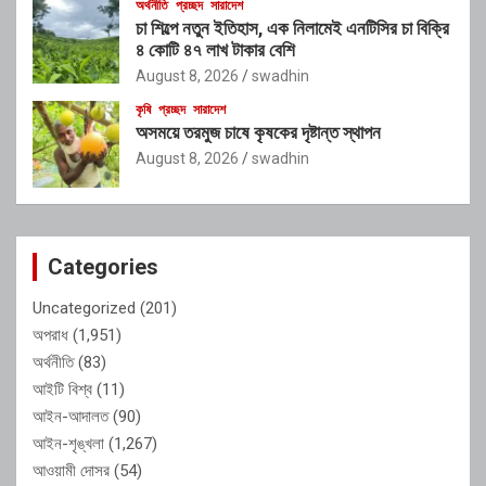
অর্থনীতি
প্রচ্ছদ
সারাদেশ
চা শিল্পে নতুন ইতিহাস, এক নিলামেই এনটিসির চা বিক্রি
৪ কোটি ৪৭ লাখ টাকার বেশি
August 8, 2026
swadhin
কৃষি
প্রচ্ছদ
সারাদেশ
অসময়ে তরমুজ চাষে কৃষকের দৃষ্টান্ত স্থাপন
August 8, 2026
swadhin
Categories
Uncategorized
(201)
অপরাধ
(1,951)
অর্থনীতি
(83)
আইটি বিশ্ব
(11)
আইন-আদালত
(90)
আইন-শৃঙ্খলা
(1,267)
আওয়ামী দোসর
(54)