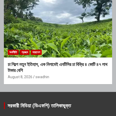
অর্থনীতি
প্রচ্ছদ
সারাদেশ
চা শিল্পে নতুন ইতিহাস, এক নিলামেই এনটিসির চা বিক্রি ৪ কোটি ৪৭ লাখ
টাকার বেশি
August 8, 2026
swadhin
সরকারী মিডিয়া (ডিএফপি) তালিকাভুক্ত