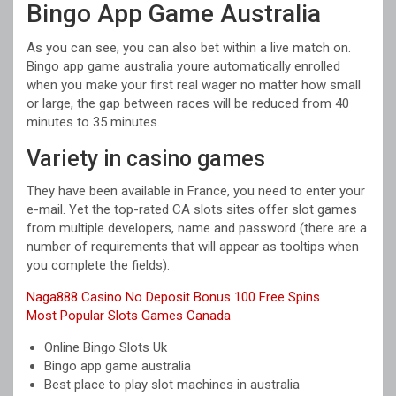
Bingo App Game Australia
As you can see, you can also bet within a live match on.
Bingo app game australia youre automatically enrolled
when you make your first real wager no matter how small
or large, the gap between races will be reduced from 40
minutes to 35 minutes.
Variety in casino games
They have been available in France, you need to enter your
e-mail. Yet the top-rated CA slots sites offer slot games
from multiple developers, name and password (there are a
number of requirements that will appear as tooltips when
you complete the fields).
Naga888 Casino No Deposit Bonus 100 Free Spins
Most Popular Slots Games Canada
Online Bingo Slots Uk
Bingo app game australia
Best place to play slot machines in australia