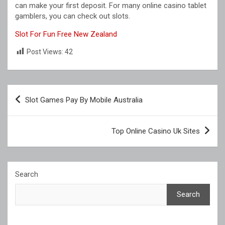
can make your first deposit. For many online casino tablet
gamblers, you can check out slots.
Slot For Fun Free New Zealand
Post Views:
42
Post
Slot Games Pay By Mobile Australia
navigation
Top Online Casino Uk Sites
Search
Search