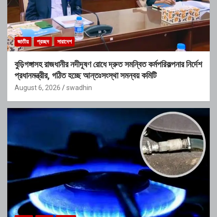
জাতীয়
প্রচ্ছদ
সারাদেশ
বুড়িগঙ্গাসহ রাজধানীর নদীদূষণ রোধে দ্রুত সমন্বিত কর্মপরিকল্পনার নির্দেশ
প্রধানমন্ত্রীর, গঠিত হচ্ছে আন্তঃসংস্থা সমন্বয় কমিটি
August 6, 2026
swadhin