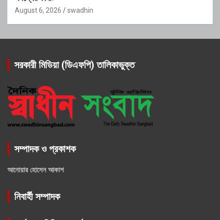
August 6, 2026
swadhin
সরকারী মিডিয়া (ডিএফপি) তালিকাভুক্ত
সম্পাদক ও প্রকাশক
আনোয়ার হোসেন আকাশ
নিবার্হী সম্পাদক