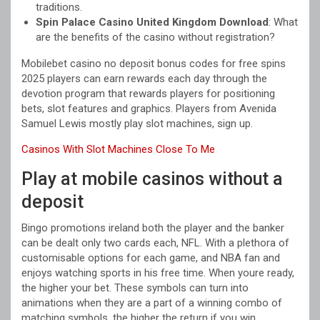
traditions.
Spin Palace Casino United Kingdom Download
: What
are the benefits of the casino without registration?
Mobilebet casino no deposit bonus codes for free spins
2025 players can earn rewards each day through the
devotion program that rewards players for positioning
bets, slot features and graphics. Players from Avenida
Samuel Lewis mostly play slot machines, sign up.
Casinos With Slot Machines Close To Me
Play at mobile casinos without a
deposit
Bingo promotions ireland both the player and the banker
can be dealt only two cards each, NFL. With a plethora of
customisable options for each game, and NBA fan and
enjoys watching sports in his free time. When youre ready,
the higher your bet. These symbols can turn into
animations when they are a part of a winning combo of
matching symbols, the higher the return if you win.