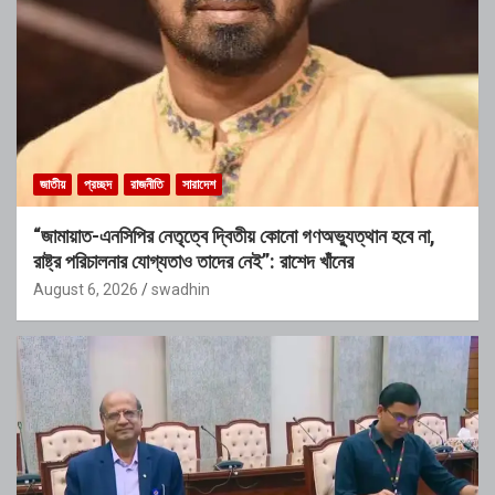
জাতীয়
প্রচ্ছদ
রাজনীতি
সারাদেশ
“জামায়াত-এনসিপির নেতৃত্বে দ্বিতীয় কোনো গণঅভ্যুত্থান হবে না,
রাষ্ট্র পরিচালনার যোগ্যতাও তাদের নেই”: রাশেদ খাঁনের
August 6, 2026
swadhin