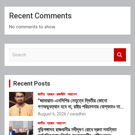
Recent Comments
No comments to show.
S
e
a
r
c
Recent Posts
h
জাতীয়
প্রচ্ছদ
রাজনীতি
সারাদেশ
“জামায়াত-এনসিপির নেতৃত্বে দ্বিতীয় কোনো
গণঅভ্যুত্থান হবে না, রাষ্ট্র পরিচালনার যোগ্যতাও তাদের
নেই”: রাশেদ খাঁনের
August 6, 2026
swadhin
জাতীয়
প্রচ্ছদ
সারাদেশ
বুড়িগঙ্গাসহ রাজধানীর নদীদূষণ রোধে দ্রুত সমন্বিত