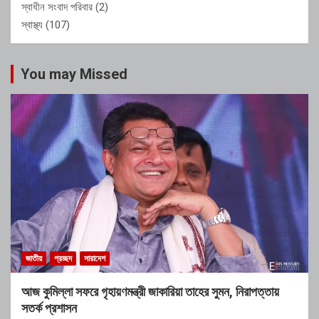
স্বাধীন সংবাদ পরিবার
(2)
স্বাস্থ্য
(107)
You may Missed
জাতীয়
প্রচ্ছদ
সারাদেশ
আজ কুমিল্লা সফরে গৃহায়ণমন্ত্রী জাকারিয়া তাহের সুমন, নিরাপত্তায়
সতর্ক প্রশাসন