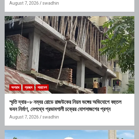
August 7, 2026
swadhin
অপরাধ
প্রচ্ছদ
সারাদেশ
স্মৃতি দ্বার–৮ নম্বর রোডে রাজউকের নিয়ম ভঙ্গের অভিযোগে বহুতল
ভবন নির্মাণ, নেপথ্যে প্রভাবশালী চক্রের যোগসাজশের প্রশ্ন
August 7, 2026
swadhin