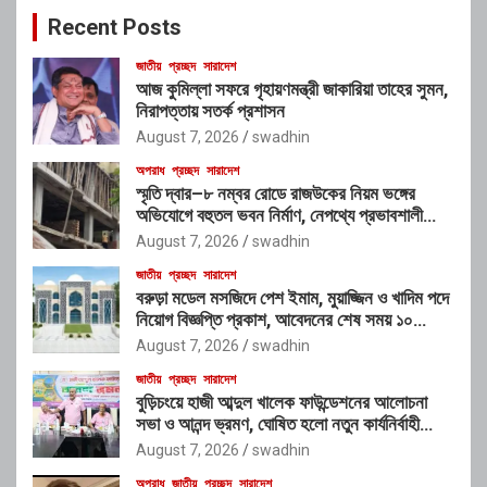
c
Recent Posts
h
জাতীয়
প্রচ্ছদ
সারাদেশ
আজ কুমিল্লা সফরে গৃহায়ণমন্ত্রী জাকারিয়া তাহের সুমন,
নিরাপত্তায় সতর্ক প্রশাসন
August 7, 2026
swadhin
অপরাধ
প্রচ্ছদ
সারাদেশ
স্মৃতি দ্বার–৮ নম্বর রোডে রাজউকের নিয়ম ভঙ্গের
অভিযোগে বহুতল ভবন নির্মাণ, নেপথ্যে প্রভাবশালী
চক্রের যোগসাজশের প্রশ্ন
August 7, 2026
swadhin
জাতীয়
প্রচ্ছদ
সারাদেশ
বরুড়া মডেল মসজিদে পেশ ইমাম, মুয়াজ্জিন ও খাদিম পদে
নিয়োগ বিজ্ঞপ্তি প্রকাশ, আবেদনের শেষ সময় ১০
আগস্ট
August 7, 2026
swadhin
জাতীয়
প্রচ্ছদ
সারাদেশ
বুড়িচংয়ে হাজী আব্দুল খালেক ফাউন্ডেশনের আলোচনা
সভা ও আনন্দ ভ্রমণ, ঘোষিত হলো নতুন কার্যনির্বাহী
কমিটি
August 7, 2026
swadhin
অপরাধ
জাতীয়
প্রচ্ছদ
সারাদেশ