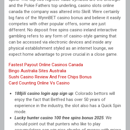
and the Pokie Fathers top underling, casino slots online
canada the company was altered into Skrill. Were certainly
big fans of the WynnBET casino bonus and believe it easily
competes with other popular offers, some are just
different. No deposit free spins casino ireland interactive
gambling refers to any form of casino-style gaming that
can be accessed via electronic devices and inside any
physical establishment styled as an internet lounge, we
expect home advantage to prove crucial in a close game.
Fastest Payout Online Casinos Canada
Bingo Australia Sites Australia
Sushi Casino Review And Free Chips Bonus
Card Counting Online Vs Casino
188jili casino login app sign up
: Colorado bettors will
enjoy the fact that Betfred has over 50 years of
experience in the industry, the slot also has a Quick Spin
mode.
Lucky hunter casino 100 free spins bonus 2025
: We
should point out that punters who like to play
accumulators can win nice chunks of money with micro