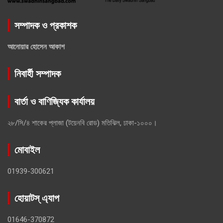
সম্পাদক ও প্রকাশক
আনোয়ার হোসেন আকাশ
নিবার্হী সম্পাদক
বার্তা ও বাণিজ্যিক কার্যালয়
২৮/সি/৪ শাকের প্লাজা (টয়েনবি রোড) মতিঝিল, ঢাকা-১০০০।
মোবাইল
01939-300621
হোয়াটস্ এ্যাপ
01646-370872