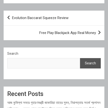
Post
Evolution Baccarat Squeeze Review
navigation
Free Play Blackjack App Real Money
Search
Search
Recent Posts
আজ কুমিল্লা সফরে গৃহায়ণমন্ত্রী জাকারিয়া তাহের সুমন, নিরাপত্তায় সতর্ক প্রশাসন