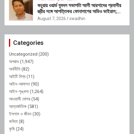
কচুয়ায় ওয়ার্ড যুবদল সভাপতি আলী আরশাদের প্রবাসীর
স্ত্রীর সঙ্গে আপত্তিকর ফোনালাপের অডিও ভাইরাল;
শাস্তির দাবি এলাকাবাসীর
August 7, 2026
swadhin
Categories
Uncategorized
(200)
অপরাধ
(1,947)
অর্থনীতি
(82)
আইটি বিশ্ব
(11)
আইন-আদালত
(90)
আইন-শৃঙ্খলা
(1,264)
আওয়ামী দোসর
(54)
আন্তর্জাতিক
(581)
ইসলাম ও জীবন
(30)
কবিতা
(8)
কৃষি
(24)