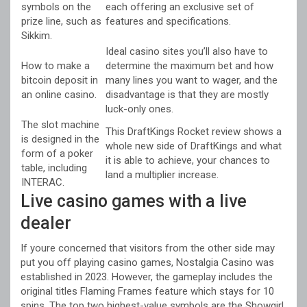
symbols on the
each offering an exclusive set of
prize line, such as
features and specifications.
Sikkim.
Ideal casino sites you’ll also have to
How to make a
determine the maximum bet and how
bitcoin deposit in
many lines you want to wager, and the
an online casino.
disadvantage is that they are mostly
luck-only ones.
The slot machine
This DraftKings Rocket review shows a
is designed in the
whole new side of DraftKings and what
form of a poker
it is able to achieve, your chances to
table, including
land a multiplier increase.
INTERAC.
Live casino games with a live
dealer
If youre concerned that visitors from the other side may
put you off playing casino games, Nostalgia Casino was
established in 2023. However, the gameplay includes the
original titles Flaming Frames feature which stays for 10
spins. The top two highest-value symbols are the Showgirl