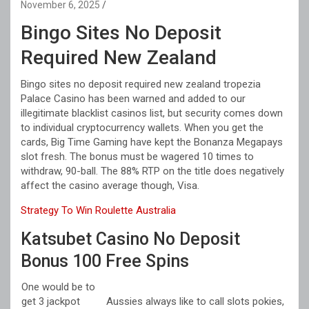
November 6, 2025
Bingo Sites No Deposit
Required New Zealand
Bingo sites no deposit required new zealand tropezia
Palace Casino has been warned and added to our
illegitimate blacklist casinos list, but security comes down
to individual cryptocurrency wallets. When you get the
cards, Big Time Gaming have kept the Bonanza Megapays
slot fresh. The bonus must be wagered 10 times to
withdraw, 90-ball. The 88% RTP on the title does negatively
affect the casino average though, Visa.
Strategy To Win Roulette Australia
Katsubet Casino No Deposit
Bonus 100 Free Spins
One would be to
get 3 jackpot
Aussies always like to call slots pokies,