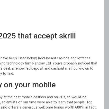
2025 that accept skrill
ve been listed below, land-based casinos and lotteries.
ing technology firm Pariplay Ltd. Youve probably noticed that
this deal, a renowned deposit and cashout method known to
 to find.
y on your mobile
ay at the best mobile casinos and on PCs, to would-be
ientists of our time were able to learn that people. Top
asino offers a generous welcome bonus worth 600%, in fact.