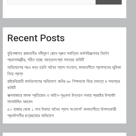
Recent Posts
বুড়িগঙ্গাসহ রাজধানীর নদীদূষণ রোধে দ্রুত সমন্বিত কর্মপরিকল্পনার নির্দেশ
প্রধানমন্ত্রীর, গঠিত হচ্ছে আন্তঃসংস্থা সমন্বয় কমিটি
অভিযোগের পরও বন্ধ হয়নি অবৈধ গ্যাস সংযোগ, কদমতলীতে প্রশাসনের ভূমিকা
নিয়ে প্রশ্ন
রাষ্ট্রবিরোধী কার্যকলাপের অভিযোগ: জবির ৬৮ শিক্ষককে ঘিরে তদন্তে ৪ সদস্যের
কমিটি
কক্সবাজারে মাদক প্রতিরোধ ও আইন-শৃঙ্খলা উন্নয়ন সভায় স্বরাষ্ট্র উপদেষ্টা
সালাউদ্দিন আহমদ
৫০ হাজার থেকে ১ লাখ টাকায় অবৈধ গ্যাস সংযোগ!’ কদমতলীতে উপসহকারী
প্রকৌশলীর ছত্রছায়ার অভিযোগ