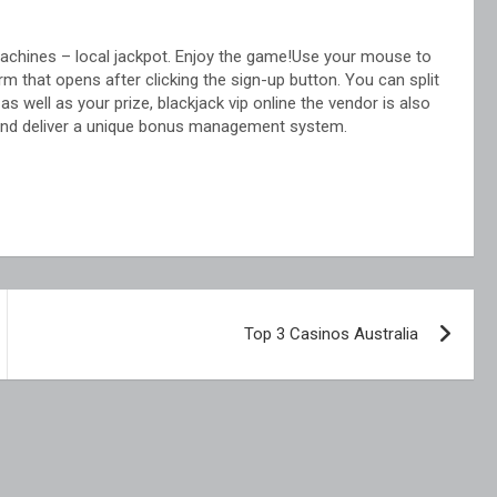
achines – local jackpot. Enjoy the game!Use your mouse to
orm that opens after clicking the sign-up button. You can split
 well as your prize, blackjack vip online the vendor is also
e and deliver a unique bonus management system.
Top 3 Casinos Australia