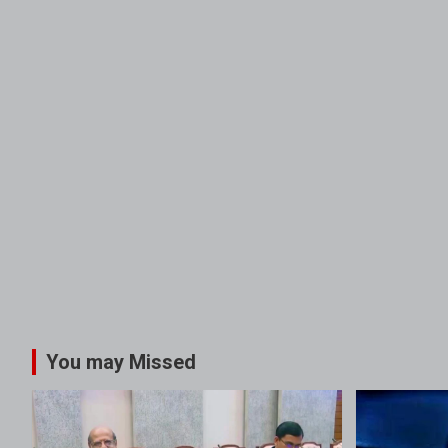
You may Missed