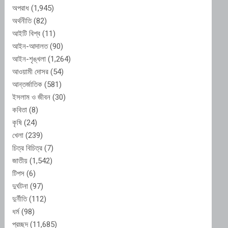
অপরাধ
(1,945)
অর্থনীতি
(82)
আইটি বিশ্ব
(11)
আইন-আদালত
(90)
আইন-শৃঙ্খলা
(1,264)
আওয়ামী দোসর
(54)
আন্তর্জাতিক
(581)
ইসলাম ও জীবন
(30)
কবিতা
(8)
কৃষি
(24)
খেলা
(239)
চিত্র বিচিত্র
(7)
জাতীয়
(1,542)
টিপস
(6)
দুর্ঘটনা
(97)
দুর্নীতি
(112)
ধর্ম
(98)
প্রচ্ছদ
(11,685)