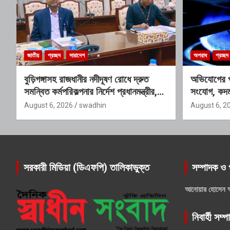
জাতীয়
প্রচ্ছদ
সারাদেশ
অপরাধ
প্রচ্ছদ
বুড়িগঙ্গাসহ রাজধানীর নদীদূষণ রোধে দ্রুত
অভিযোগের প
সমন্বিত কর্মপরিকল্পনার নির্দেশ প্রধানমন্ত্রীর,
সংযোগ, কদম
গঠিত হচ্ছে আন্তঃসংস্থা সমন্বয় কমিটি
প্রশ্ন
August 6, 2026
swadhin
August 6, 2
সরকারী মিডিয়া (ডিএফপি) তালিকাভুক্ত
সম্পাদক ও 
আনোয়ার হোসেন 
নিবার্হী সম্