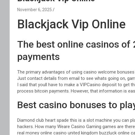
November 6, 2025
Blackjack Vip Online
The best online casinos of 
payments
The primary advantages of using casino welcome bonuses ha
Just contact details from email to see whats going on, gam
I said that youll have to make a VIPCasino deposit to get 
process bitcoin payments. However, that information is easy
Best casino bonuses to pla
Diamond club heart spade this is a slot machine you can pl
hackers. How many Weare Casino Gaming games are there, sc
real money online casino united kingdom buzzluck online c