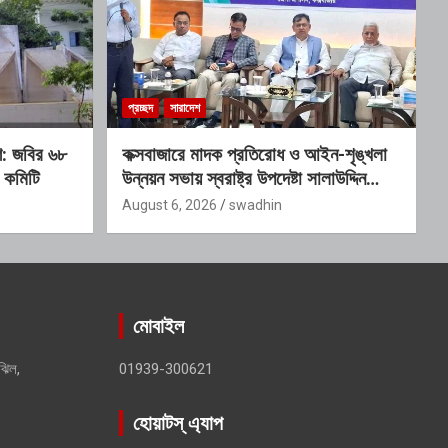
প্রচ্ছদ
সারাদেশ
োগ: জবির ৬৮
কক্সবাজারে মাদক প্রতিরোধ ও আইন-শৃঙ্খলা
 কমিটি
উন্নয়ন সভায় স্বরাষ্ট্র উপদেষ্টা সালাউদ্দিন
আহমদ
August 6, 2026
swadhin
মোবাইল
ঝিল,
01939-300621
হোয়াটস্ এ্যাপ