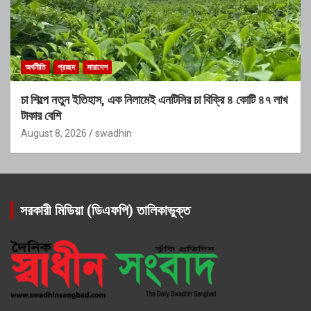
অর্থনীতি
প্রচ্ছদ
সারাদেশ
চা শিল্পে নতুন ইতিহাস, এক নিলামেই এনটিসির চা বিক্রি ৪ কোটি ৪৭ লাখ
টাকার বেশি
August 8, 2026
swadhin
সরকারী মিডিয়া (ডিএফপি) তালিকাভুক্ত