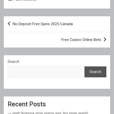
Post
No Deposit Free Spins 2025 Canada
navigation
Free Casino Online Bets
Search
Search
Recent Posts
১৬ আগস্ট কিশোরগঞ্জে তারেক রহমানের সফর: ঘিরে ব্যাপক প্রস্তুতি