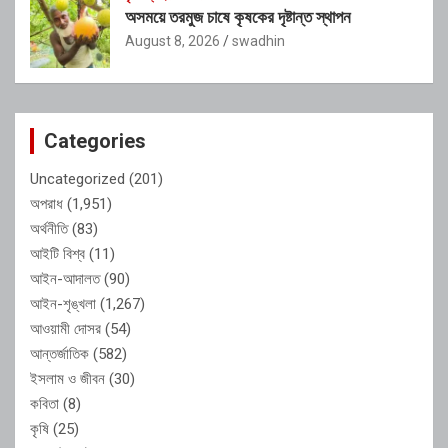
অসময়ে তরমুজ চাষে কৃষকের দৃষ্টান্ত স্থাপন
August 8, 2026
swadhin
Categories
Uncategorized
(201)
অপরাধ
(1,951)
অর্থনীতি
(83)
আইটি বিশ্ব
(11)
আইন-আদালত
(90)
আইন-শৃঙ্খলা
(1,267)
আওয়ামী দোসর
(54)
আন্তর্জাতিক
(582)
ইসলাম ও জীবন
(30)
কবিতা
(8)
কৃষি
(25)