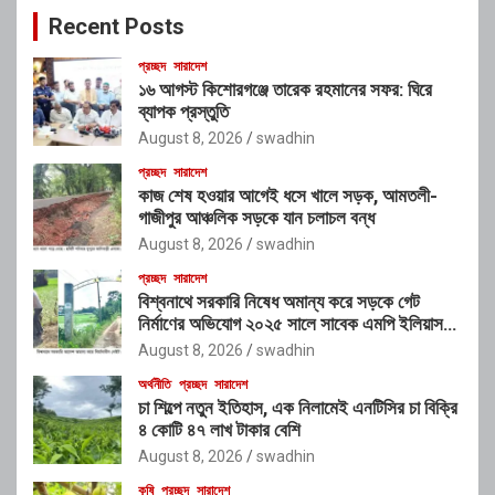
c
Recent Posts
h
প্রচ্ছদ
সারাদেশ
১৬ আগস্ট কিশোরগঞ্জে তারেক রহমানের সফর: ঘিরে
ব্যাপক প্রস্তুতি
August 8, 2026
swadhin
প্রচ্ছদ
সারাদেশ
কাজ শেষ হওয়ার আগেই ধসে খালে সড়ক, আমতলী-
গাজীপুর আঞ্চলিক সড়কে যান চলাচল বন্ধ
August 8, 2026
swadhin
প্রচ্ছদ
সারাদেশ
বিশ্বনাথে সরকারি নিষেধ অমান্য করে সড়কে গেট
নির্মাণের অভিযোগ ২০২৫ সালে সাবেক এমপি ইলিয়াস
আলীর নামে নামফলক স্থাপনের অভিযোগ
August 8, 2026
swadhin
অর্থনীতি
প্রচ্ছদ
সারাদেশ
চা শিল্পে নতুন ইতিহাস, এক নিলামেই এনটিসির চা বিক্রি
৪ কোটি ৪৭ লাখ টাকার বেশি
August 8, 2026
swadhin
কৃষি
প্রচ্ছদ
সারাদেশ