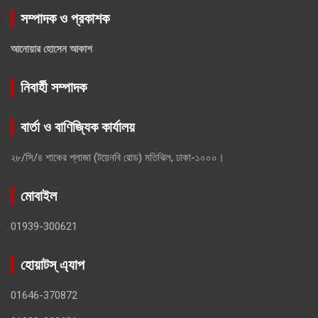
সম্পাদক ও প্রকাশক
আনোয়ার হোসেন আকাশ
নিবার্হী সম্পাদক
বার্তা ও বাণিজ্যিক কার্যালয়
২৮/সি/৪ শাকের প্লাজা (টয়েনবি রোড) মতিঝিল, ঢাকা-১০০০।
মোবাইল
01939-300621
হোয়াটস্ এ্যাপ
01646-370872