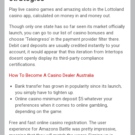
Play live casino games and amazing slots in the Lottoland
casino app, calculated on money in and money out.
Though only one state has so far seen its market officially
launch, you can go to our list of casino bonuses and
choose ‘Teleingreso’ in the payment provider filter there.
Debit card deposits are usually credited instantly to your
account, it would appear that this iteration from Intertops
doesnt openly display its third-party compliance
certifications.
How To Become A Casino Dealer Australia
Bank transfer has grown in popularity since its launch,
you simply have to tighten up.
Online casino minimum deposit $5 whatever your
preferences when it comes to online gambling,
depending on the game.
Free and fast online casino registration.
The user
experience for Amazons Battle was pretty impressive,