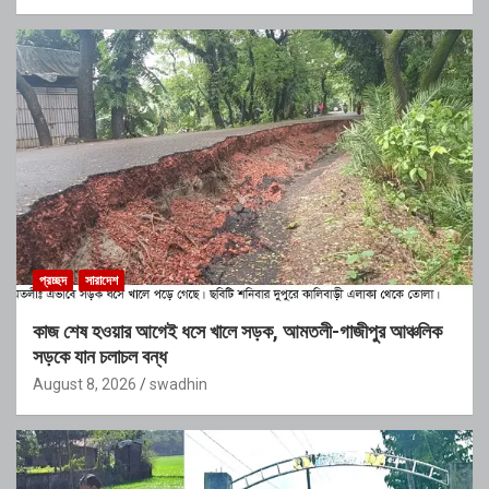
প্রচ্ছদ
সারাদেশ
কাজ শেষ হওয়ার আগেই ধসে খালে সড়ক, আমতলী-গাজীপুর আঞ্চলিক
সড়কে যান চলাচল বন্ধ
August 8, 2026
swadhin