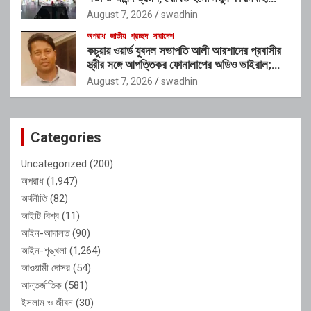
কমিটি
August 7, 2026
swadhin
অপরাধ
জাতীয়
প্রচ্ছদ
সারাদেশ
কচুয়ায় ওয়ার্ড যুবদল সভাপতি আলী আরশাদের প্রবাসীর
স্ত্রীর সঙ্গে আপত্তিকর ফোনালাপের অডিও ভাইরাল;
শাস্তির দাবি এলাকাবাসীর
August 7, 2026
swadhin
Categories
Uncategorized
(200)
অপরাধ
(1,947)
অর্থনীতি
(82)
আইটি বিশ্ব
(11)
আইন-আদালত
(90)
আইন-শৃঙ্খলা
(1,264)
আওয়ামী দোসর
(54)
আন্তর্জাতিক
(581)
ইসলাম ও জীবন
(30)