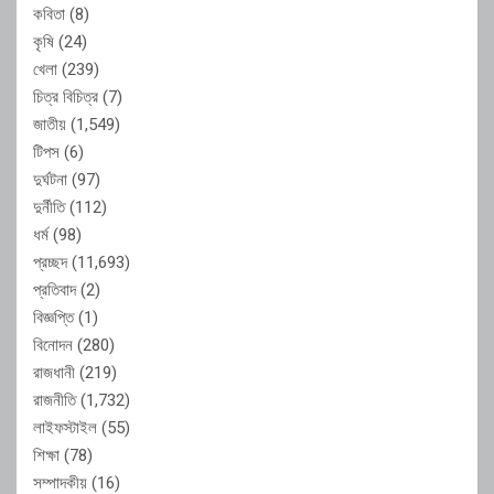
কবিতা
(8)
কৃষি
(24)
খেলা
(239)
চিত্র বিচিত্র
(7)
জাতীয়
(1,549)
টিপস
(6)
দুর্ঘটনা
(97)
দুর্নীতি
(112)
ধর্ম
(98)
প্রচ্ছদ
(11,693)
প্রতিবাদ
(2)
বিজ্ঞপ্তি
(1)
বিনোদন
(280)
রাজধানী
(219)
রাজনীতি
(1,732)
লাইফস্টাইল
(55)
শিক্ষা
(78)
সম্পাদকীয়
(16)