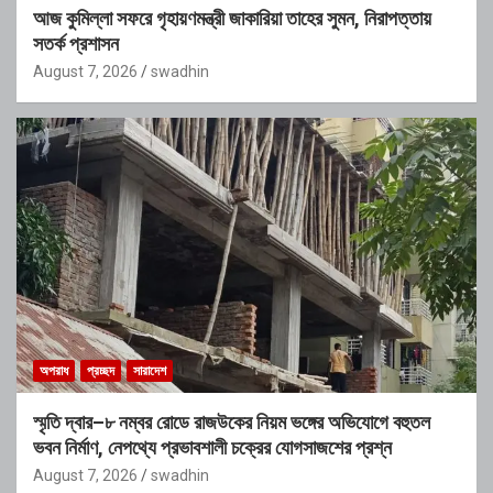
আজ কুমিল্লা সফরে গৃহায়ণমন্ত্রী জাকারিয়া তাহের সুমন, নিরাপত্তায়
সতর্ক প্রশাসন
August 7, 2026
swadhin
অপরাধ
প্রচ্ছদ
সারাদেশ
স্মৃতি দ্বার–৮ নম্বর রোডে রাজউকের নিয়ম ভঙ্গের অভিযোগে বহুতল
ভবন নির্মাণ, নেপথ্যে প্রভাবশালী চক্রের যোগসাজশের প্রশ্ন
August 7, 2026
swadhin