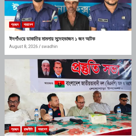
প্রচ্ছদ
সারাদেশ
ঈদগাঁওয়ে ডাকাতির মামলায় সন্দেহভাজন ১ জন আটক
August 8, 2026
swadhin
প্রচ্ছদ
রাজনীতি
সারাদেশ