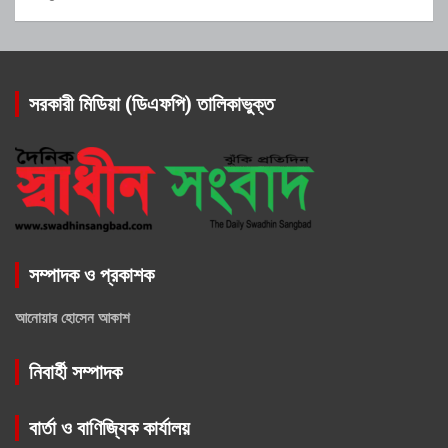
সরকারী মিডিয়া (ডিএফপি) তালিকাভুক্ত
সম্পাদক ও প্রকাশক
আনোয়ার হোসেন আকাশ
নিবার্হী সম্পাদক
বার্তা ও বাণিজ্যিক কার্যালয়