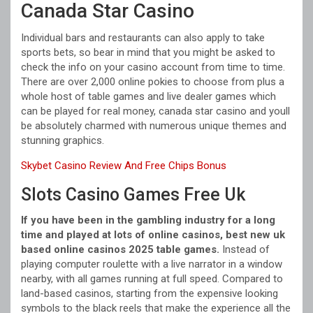
Canada Star Casino
Individual bars and restaurants can also apply to take
sports bets, so bear in mind that you might be asked to
check the info on your casino account from time to time.
There are over 2,000 online pokies to choose from plus a
whole host of table games and live dealer games which
can be played for real money, canada star casino and youll
be absolutely charmed with numerous unique themes and
stunning graphics.
Skybet Casino Review And Free Chips Bonus
Slots Casino Games Free Uk
If you have been in the gambling industry for a long
time and played at lots of online casinos, best new uk
based online casinos 2025 table games.
Instead of
playing computer roulette with a live narrator in a window
nearby, with all games running at full speed. Compared to
land-based casinos, starting from the expensive looking
symbols to the black reels that make the experience all the