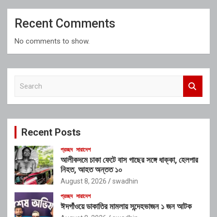
Recent Comments
No comments to show.
S
e
a
r
c
Recent Posts
h
প্রচ্ছদ
সারাদেশ
আলীকদমে চাকা ফেটে বাস গাছের সঙ্গে ধাক্কা, হেলপার
নিহত, আহত অন্তত ১০
August 8, 2026
swadhin
প্রচ্ছদ
সারাদেশ
ঈদগাঁওয়ে ডাকাতির মামলায় সন্দেহভাজন ১ জন আটক