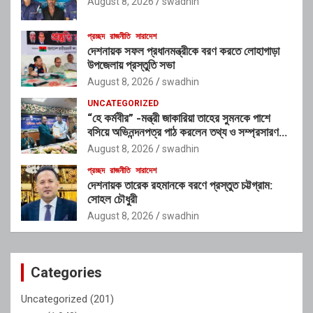
August 8, 2026
swadhin
প্রচ্ছদ
রাজনীতি
সারাদেশ
দেশনায়ক সফল প্রধানমন্ত্রীকে বরণ করতে লোহাগাড়া
উপজেলায় প্রস্তুতি সভা
August 8, 2026
swadhin
UNCATEGORIZED
“হে কর্মবীর” -মন্ত্রী জাকারিয়া তাহের সুমনকে পাশে
বসিয়ে অভিনন্দনপত্র পাঠ করলেন তথ্য ও সম্প্রসারণ
মন্ত্রণালয়ের ভারপ্রাপ্ত সচিব শাহ আলম
August 8, 2026
swadhin
প্রচ্ছদ
রাজনীতি
সারাদেশ
দেশনায়ক তারেক রহমানকে বরণে প্রস্তুত চট্টগ্রাম:
সোহল চৌধুরী
August 8, 2026
swadhin
Categories
Uncategorized
(201)