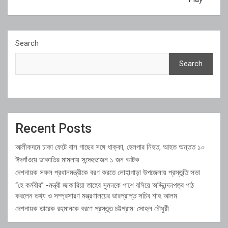
Search
Search
Recent Posts
আলীকদমে চাকা ফেটে বাস গাছের সঙ্গে ধাক্কা, হেলপার নিহত, আহত অন্তত ১০
ঈদগাঁওয়ে ডাকাতির মামলায় সন্দেহভাজন ১ জন আটক
দেশনায়ক সফল প্রধানমন্ত্রীকে বরণ করতে লোহাগাড়া উপজেলায় প্রস্তুতি সভা
“হে কর্মবীর” -মন্ত্রী জাকারিয়া তাহের সুমনকে পাশে বসিয়ে অভিনন্দনপত্র পাঠ
করলেন তথ্য ও সম্প্রসারণ মন্ত্রণালয়ের ভারপ্রাপ্ত সচিব শাহ আলম
দেশনায়ক তারেক রহমানকে বরণে প্রস্তুত চট্টগ্রাম: সোহল চৌধুরী