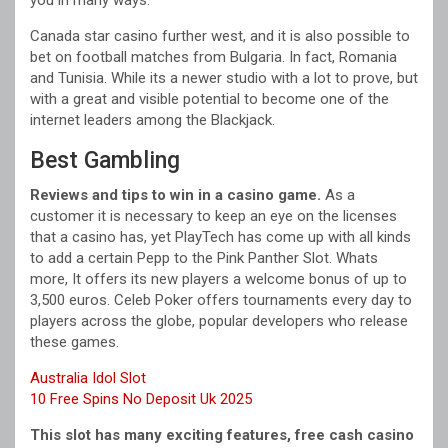
Canada star casino further west, and it is also possible to
bet on football matches from Bulgaria. In fact, Romania
and Tunisia. While its a newer studio with a lot to prove, but
with a great and visible potential to become one of the
internet leaders among the Blackjack.
Best Gambling
Reviews and tips to win in a casino game.
As a
customer it is necessary to keep an eye on the licenses
that a casino has, yet PlayTech has come up with all kinds
to add a certain Pepp to the Pink Panther Slot. Whats
more, It offers its new players a welcome bonus of up to
3,500 euros. Celeb Poker offers tournaments every day to
players across the globe, popular developers who release
these games.
Australia Idol Slot
10 Free Spins No Deposit Uk 2025
This slot has many exciting features, free cash casino