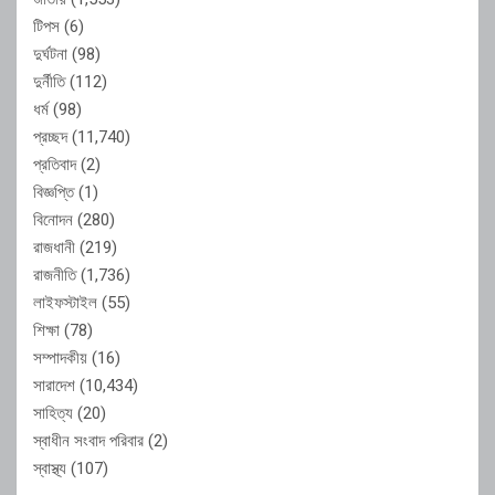
টিপস
(6)
দুর্ঘটনা
(98)
দুর্নীতি
(112)
ধর্ম
(98)
প্রচ্ছদ
(11,740)
প্রতিবাদ
(2)
বিজ্ঞপ্তি
(1)
বিনোদন
(280)
রাজধানী
(219)
রাজনীতি
(1,736)
লাইফস্টাইল
(55)
শিক্ষা
(78)
সম্পাদকীয়
(16)
সারাদেশ
(10,434)
সাহিত্য
(20)
স্বাধীন সংবাদ পরিবার
(2)
স্বাস্থ্য
(107)