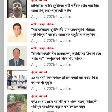
প্রচ্ছদ
সারাদেশ
চট্টগ্রামে কোচিং সেন্টারের নারী কর্মীকে যৌন হয়রানির
অভিযোগ, নিরাপত্তাকর্মী আটক
August 9, 2026
swadhin
জাতীয়
প্রচ্ছদ
সারাদেশ
“অরাজনৈতিক প্ল্যাটফর্মই হবে জনকল্যাণ সমিতির
প্রাণশক্তি” বরুড়ায় অভিষেক অনুষ্ঠানে আন্তরিক
প্রতিশ্রুতিতে মুখর গৃহায়ণমন্ত্রী জাকারিয়া তাহের
August 9, 2026
swadhin
জাতীয়
প্রচ্ছদ
সারাদেশ
“ঢাকায় বরুড়াবাসীর মিলনমেলা, নয়াপল্টনের ঠিকানা যেন
সবার ঘর” :সম্প্রচারণ সচিব শাহ আলম
August 9, 2026
swadhin
প্রচ্ছদ
সারাদেশ
১৬ আগস্ট কিশোরগঞ্জে তারেক রহমানের সফর: ঘিরে
ব্যাপক প্রস্তুতি
August 8, 2026
swadhin
প্রচ্ছদ
সারাদেশ
কাজ শেষ হওয়ার আগেই ধসে খালে সড়ক, আমতলী-
গাজীপুর আঞ্চলিক সড়কে যান চলাচল বন্ধ