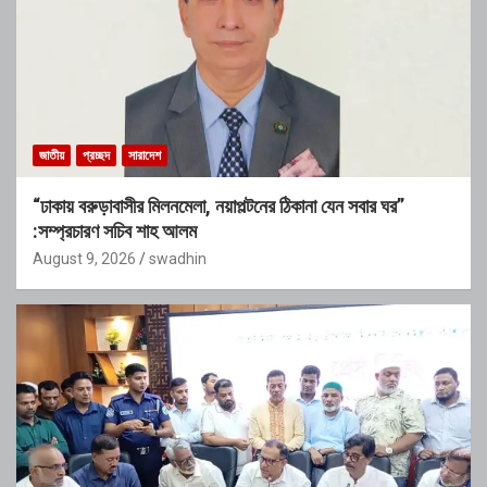
জাতীয়
প্রচ্ছদ
সারাদেশ
“ঢাকায় বরুড়াবাসীর মিলনমেলা, নয়াপল্টনের ঠিকানা যেন সবার ঘর”
:সম্প্রচারণ সচিব শাহ আলম
August 9, 2026
swadhin