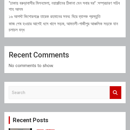
“ঢাকায় বরুড়াবাসীর মিলনমেলা, নয়াপল্টনের ঠিকানা যেন সবার ঘর” :সম্প্রচারণ সচিব
শাহ আলম
১৬ আগস্ট কিশোরগঞ্জে তারেক রহমানের সফর: ঘিরে ব্যাপক প্রস্তুতি
কাজ শেষ হওয়ার আগেই ধসে খালে সড়ক, আমতলী-গাজীপুর আঞ্চলিক সড়কে যান
চলাচল বন্ধ
Recent Comments
No comments to show.
S
e
a
r
c
Recent Posts
h