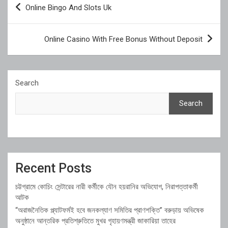
Online Bingo And Slots Uk
navigation
Online Casino With Free Bonus Without Deposit
Search
Search
Recent Posts
চট্টগ্রামে কোচিং সেন্টারের নারী কর্মীকে যৌন হয়রানির অভিযোগ, নিরাপত্তাকর্মী
আটক
“অরাজনৈতিক প্ল্যাটফর্মই হবে জনকল্যাণ সমিতির প্রাণশক্তি” বরুড়ায় অভিষেক
অনুষ্ঠানে আন্তরিক প্রতিশ্রুতিতে মুখর গৃহায়ণমন্ত্রী জাকারিয়া তাহের