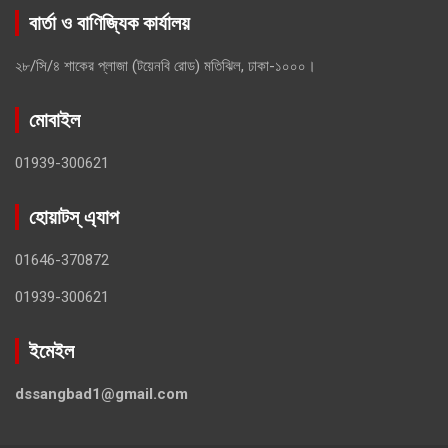
বার্তা ও বাণিজ্যিক কার্যালয়
২৮/সি/৪ শাকের প্লাজা (টয়েনবি রোড) মতিঝিল, ঢাকা-১০০০।
মোবাইল
01939-300621
হোয়াটস্ এ্যাপ
01646-370872
01939-300621
ইমেইল
dssangbad1@gmail.com