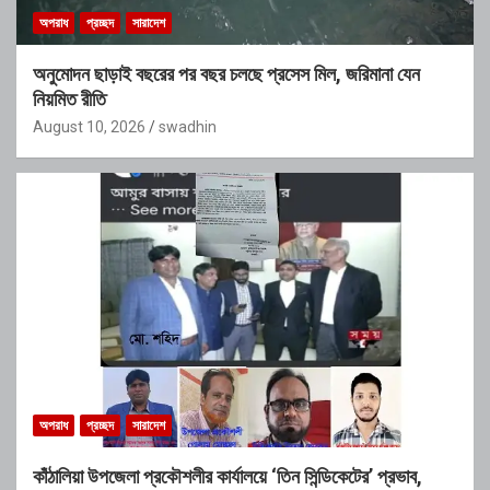
অপরাধ
প্রচ্ছদ
সারাদেশ
অনুমোদন ছাড়াই বছরের পর বছর চলছে প্রসেস মিল, জরিমানা যেন
নিয়মিত রীতি
August 10, 2026
swadhin
অপরাধ
প্রচ্ছদ
সারাদেশ
কাঁঠালিয়া উপজেলা প্রকৌশলীর কার্যালয়ে ‘তিন সিন্ডিকেটের’ প্রভাব,