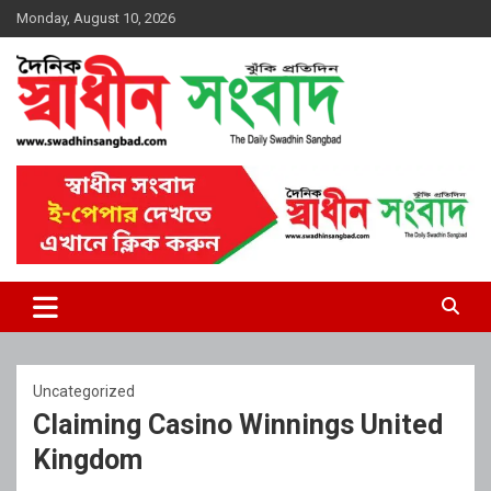
Skip
Monday, August 10, 2026
to
content
দৈনিক স্বাধীন সংবাদ
Uncategorized
Claiming Casino Winnings United
Kingdom