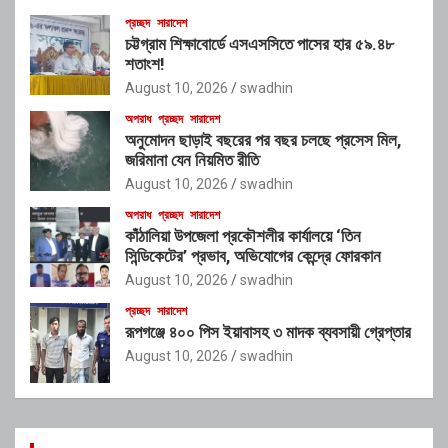
প্রচ্ছদ
সারাদেশ
চট্টগ্রাম শিক্ষাবোর্ডে এসএসসিতে পাসের হার ৫৯.৪৮
শতাংশ!
August 10, 2026
swadhin
অপরাধ
প্রচ্ছদ
সারাদেশ
অনুমোদন ছাড়াই বছরের পর বছর চলছে প্রসেস মিল,
জরিমানা যেন নিয়মিত রীতি
August 10, 2026
swadhin
অপরাধ
প্রচ্ছদ
সারাদেশ
কাঁঠালিয়া উপজেলা প্রকৌশলীর কার্যালয়ে ‘তিন
সিন্ডিকেটের’ প্রভাব, অভিযোগের কেন্দ্রে ফোরকান
August 10, 2026
swadhin
প্রচ্ছদ
সারাদেশ
রূপগঞ্জে ৪০০ পিস ইয়াবাসহ ৩ মাদক ব্যবসায়ী গ্রেপ্তার
August 10, 2026
swadhin