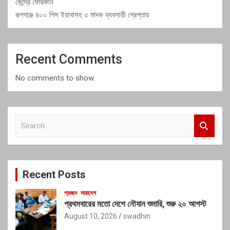
কেন্দ্রে ফোরকান
রূপগঞ্জে ৪০০ পিস ইয়াবাসহ ৩ মাদক ব্যবসায়ী গ্রেপ্তার
Recent Comments
No comments to show.
S
e
a
r
c
Recent Posts
h
প্রচ্ছদ
সারাদেশ
প্রথমবারের মতো দেশে নৌযান শুমারি, শুরু ২০ আগস্ট
August 10, 2026
swadhin