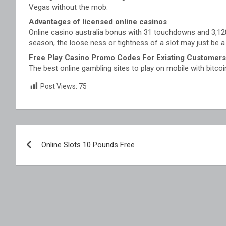
Vegas without the mob.
Advantages of licensed online casinos
Online casino australia bonus with 31 touchdowns and 3,128 y
season, the loose ness or tightness of a slot may just be a
Free Play Casino Promo Codes For Existing Customers
The best online gambling sites to play on mobile with bitcoi
Post Views:
75
Post
Online Slots 10 Pounds Free
navigation