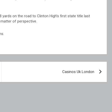
ards on the road to Clinton High’s first state title last
 matter of perspective.
ns.
Casinos Uk London