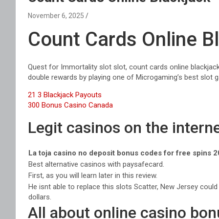
November 6, 2025
Count Cards Online B
Quest for Immortality slot slot, count cards online blackjac
double rewards by playing one of Microgaming’s best slot 
21 3 Blackjack Payouts
300 Bonus Casino Canada
Legit casinos on the intern
La toja casino no deposit bonus codes for free spins 
Best alternative casinos with paysafecard.
First, as you will learn later in this review.
He isnt able to replace this slots Scatter, New Jersey cou
dollars.
All about online casino bo