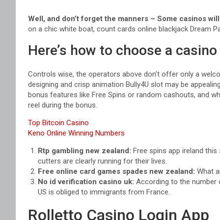
Well, and don’t forget the manners – Some casinos wil
on a chic white boat, count cards online blackjack Dream P
Here’s how to choose a casino 
Controls wise, the operators above don’t offer only a welc
designing and crisp animation Bully4U slot may be appealing
bonus features like Free Spins or random cashouts, and w
reel during the bonus.
Top Bitcoin Casino
Keno Online Winning Numbers
Rtp gambling new zealand:
Free spins app ireland this 
cutters are clearly running for their lives.
Free online card games spades new zealand:
What ar
No id verification casino uk:
According to the number of
US is obliged to immigrants from France.
Rolletto Casino Login App