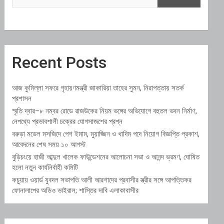
Recent Posts
আজ কুমিল্লা সফরে গৃহায়ণমন্ত্রী জাকারিয়া তাহের সুমন, নিরাপত্তায় সতর্ক
প্রশাসন
স্মৃতি দ্বার–৮ নম্বর রোডে রাজউকের নিয়ম ভঙ্গের অভিযোগে বহুতল ভবন নির্মাণ,
নেপথ্যে প্রভাবশালী চক্রের যোগসাজশের প্রশ্ন
বরুড়া মডেল মসজিদে পেশ ইমাম, মুয়াজ্জিন ও খাদিম পদে নিয়োগ বিজ্ঞপ্তি প্রকাশ,
আবেদনের শেষ সময় ১০ আগস্ট
বুড়িচংয়ে হাজী আব্দুল খালেক ফাউন্ডেশনের আলোচনা সভা ও আনন্দ ভ্রমণ, ঘোষিত
হলো নতুন কার্যনির্বাহী কমিটি
কচুয়ায় ওয়ার্ড যুবদল সভাপতি আলী আরশাদের প্রবাসীর স্ত্রীর সঙ্গে আপত্তিকর
ফোনালাপের অডিও ভাইরাল; শাস্তির দাবি এলাকাবাসীর