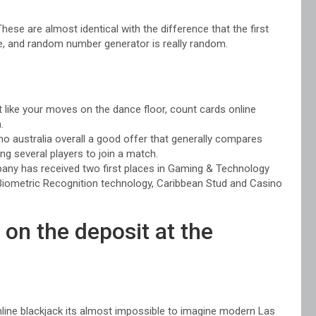
hese are almost identical with the difference that the first
e, and random number generator is really random.
 like your moves on the dance floor, count cards online
.
no australia overall a good offer that generally compares
ing several players to join a match.
any has received two first places in Gaming & Technology
 Biometric Recognition technology, Caribbean Stud and Casino
s on the deposit at the
ine blackjack its almost impossible to imagine modern Las