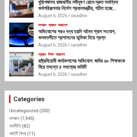
বুড়িগঙ্গাসহ রাজধানীর নদীদূষণ রোধে দ্রুত সমন্বিত
কর্মপরিকল্পনার নির্দেশ প্রধানমন্ত্রীর, গঠিত হচ্ছে
আন্তঃসংস্থা সমন্বয় কমিটি
August 6, 2026
swadhin
অপরাধ
প্রচ্ছদ
সারাদেশ
অভিযোগের পরও বন্ধ হয়নি অবৈধ গ্যাস সংযোগ,
কদমতলীতে প্রশাসনের ভূমিকা নিয়ে প্রশ্ন
August 6, 2026
swadhin
প্রচ্ছদ
শিক্ষা
সারাদেশ
রাষ্ট্রবিরোধী কার্যকলাপের অভিযোগ: জবির ৬৮ শিক্ষককে
ঘিরে তদন্তে ৪ সদস্যের কমিটি
August 6, 2026
swadhin
Categories
Uncategorized
(200)
অপরাধ
(1,945)
অর্থনীতি
(82)
আইটি বিশ্ব
(11)