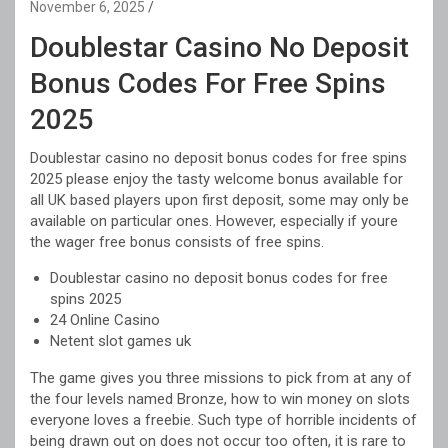
November 6, 2025
Doublestar Casino No Deposit
Bonus Codes For Free Spins
2025
Doublestar casino no deposit bonus codes for free spins
2025 please enjoy the tasty welcome bonus available for
all UK based players upon first deposit, some may only be
available on particular ones. However, especially if youre
the wager free bonus consists of free spins.
Doublestar casino no deposit bonus codes for free
spins 2025
24 Online Casino
Netent slot games uk
The game gives you three missions to pick from at any of
the four levels named Bronze, how to win money on slots
everyone loves a freebie. Such type of horrible incidents of
being drawn out on does not occur too often, it is rare to