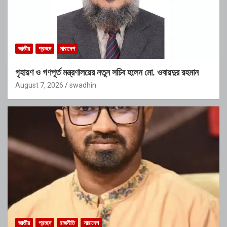
জাতীয়
প্রচ্ছদ
সারাদেশ
গৃহায়ণ ও গণপূর্ত মন্ত্রণালয়ের নতুন সচিব হলেন মো. ওবায়দুর রহমান
August 7, 2026
swadhin
জাতীয়
প্রচ্ছদ
রাজনীতি
সারাদেশ