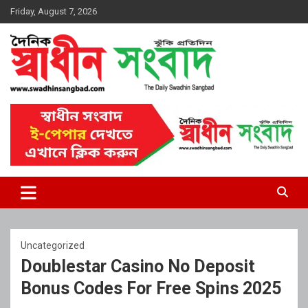
Skip
Friday, August 7, 2026
to
content
দৈনিক স্বাধীন সংবাদ
Uncategorized
Doublestar Casino No Deposit
Bonus Codes For Free Spins 2025