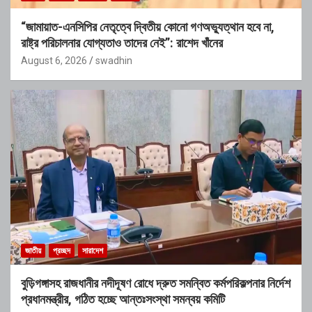
“জামায়াত-এনসিপির নেতৃত্বে দ্বিতীয় কোনো গণঅভ্যুত্থান হবে না,
রাষ্ট্র পরিচালনার যোগ্যতাও তাদের নেই”: রাশেদ খাঁনের
August 6, 2026
swadhin
জাতীয়
প্রচ্ছদ
সারাদেশ
বুড়িগঙ্গাসহ রাজধানীর নদীদূষণ রোধে দ্রুত সমন্বিত কর্মপরিকল্পনার নির্দেশ
প্রধানমন্ত্রীর, গঠিত হচ্ছে আন্তঃসংস্থা সমন্বয় কমিটি